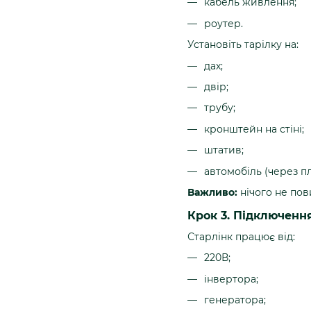
кабель живлення;
роутер.
Установіть тарілку на:
дах;
двір;
трубу;
кронштейн на стіні;
штатив;
автомобіль (через п
Важливо:
нічого не пов
Крок 3. Підключенн
Старлінк працює від:
220В;
інвертора;
генератора;