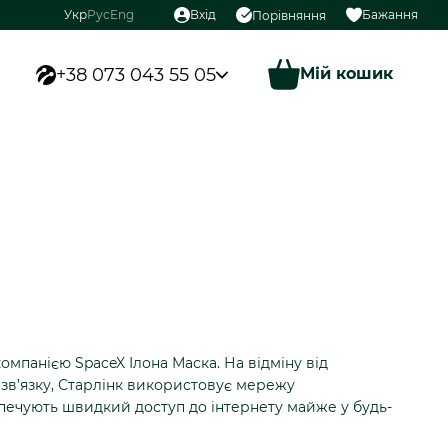
Укр
Рус
Eng
Вхід
Бажання
Порівняння
+38 073 043 55 05
Мій кошик
омпанією SpaceX Ілона Маска. На відміну від
 зв’язку, Старлінк використовує мережу
зпечують швидкий доступ до інтернету майже у будь-