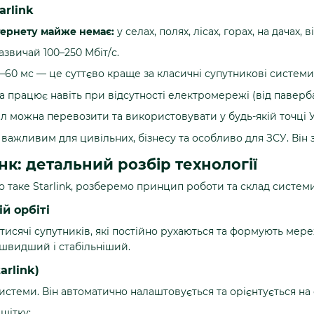
arlink
нтернету майже немає:
у селах, полях, лісах, горах, на дачах, 
азвичай 100–250 Мбіт/с.
–60 мс — це суттєво краще за класичні супутникові системи
 працює навіть при відсутності електромережі (від паверб
л можна перевозити та використовувати у будь-якій точці У
важливим для цивільних, бізнесу та особливо для ЗСУ. Він за
нк: детальний розбір технології
 таке Starlink, розберемо принцип роботи та склад системи
й орбіті
тисячі супутників, які постійно рухаються та формують мере
т швидший і стабільніший.
arlink)
стеми. Він автоматично налаштовується та орієнтується на с
шітку;