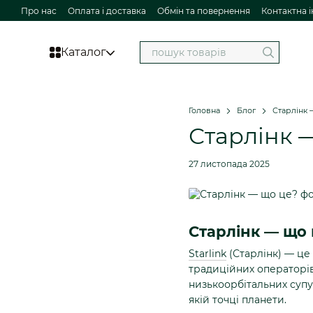
Перейти до основного контенту
Про нас
Оплата і доставка
Обмін та повернення
Контактна 
Каталог
Головна
Блог
Старлінк 
Старлінк 
27 листопада 2025
Старлінк — що 
Starlink
(Старлінк) — це 
традиційних операторів
низькоорбітальних супу
якій точці планети.