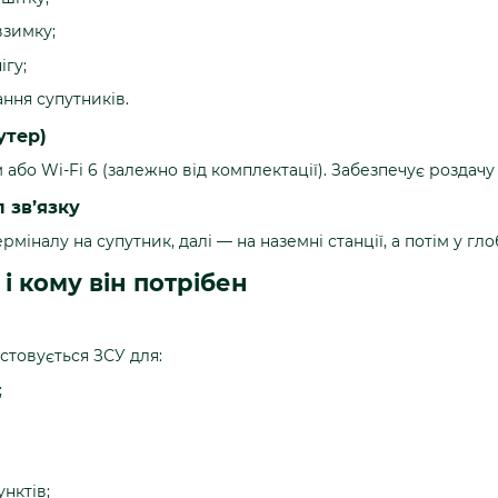
взимку;
ігу;
ння супутників.
утер)
бо Wi-Fi 6 (залежно від комплектації). Забезпечує роздачу 
 зв’язку
рміналу на супутник, далі — на наземні станції, а потім у г
і кому він потрібен
стовується ЗСУ для:
;
нктів;