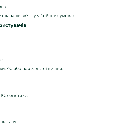
лів.
х каналів зв’язку у бойових умовах.
ристувачів
й;
ики, 4G або нормальної вишки.
ЗС, логістики;
-каналу.