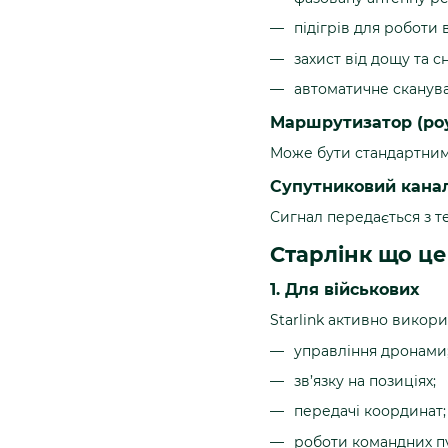
підігрів для роботи 
захист від дощу та сн
автоматичне сканува
Маршрутизатор (ро
Може бути стандартним а
Супутниковий канал
Сигнал передається з те
Старлінк що це 
1. Для військових
Starlink активно викори
управління дронами
зв’язку на позиціях;
передачі координат;
роботи командних пу