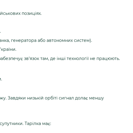
військових позиціях.
.
анка, генератора або автономних систем).
країни.
безпечує зв’язок там, де інші технології не працюють.
.
жу. Завдяки низькій орбіті сигнал долає меншу
упутники. Тарілка має: