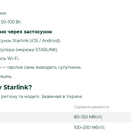
ми.
50–100 Вт.
ня через застосунок
нок Starlink (iOS / Android).
оутера (мережа STARLINK).
ль Wi-Fi.
 — тарілка сама знаходить супутники.
рацює.
 Starlink?
регіону та моделі. Зазвичай в Україні:
Середня швидкість
80–150 Мбіт/с
100–200 Мбіт/с