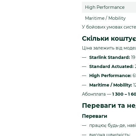
High Performance
Maritime / Mobility
У бойових умовах систе
Скільки коштує
Ціна залежить від модел
Starlink Standard:
19
Standard Actuated:
2
High Performance:
65
Maritime / Mobility:
1
Абонплата —
1 300 – 1 
Переваги та не
Переваги
працює будь-де, навіт
висока швидкість;