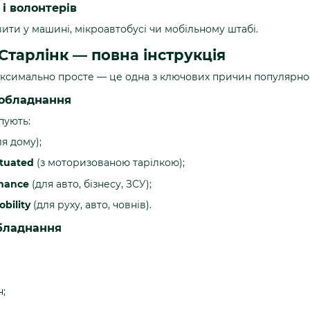
 і волонтерів
ити у машині, мікроавтобусі чи мобільному штабі.
Старлінк — повна інструкція
аксимально просте — це одна з ключових причин популярнос
 обладнання
пують:
я дому);
ctuated
(з моторизованою тарілкою);
rmance
(для авто, бізнесу, ЗСУ);
obility
(для руху, авто, човнів).
обладнання
;