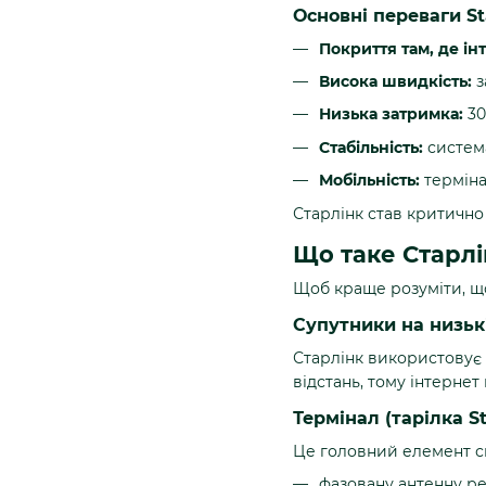
Основні переваги St
Покриття там, де і
Висока швидкість:
з
Низька затримка:
30
Стабільність:
система
Мобільність:
терміна
Старлінк став критично 
Що таке Старлі
Щоб краще розуміти, що
Супутники на низькі
Старлінк використовує 
відстань, тому інтерне
Термінал (тарілка St
Це головний елемент си
фазовану антенну ре