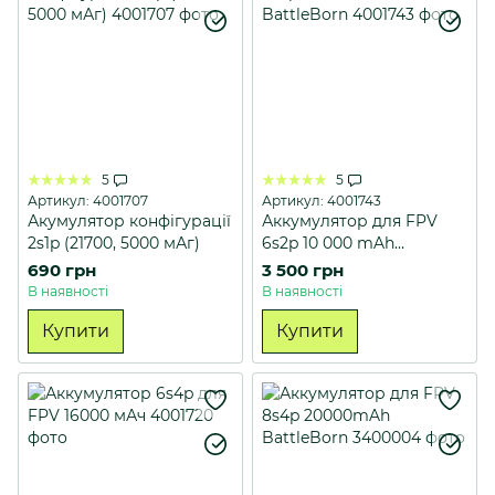
5
5
Артикул: 4001707
Артикул: 4001743
Акумулятор конфігурації
Аккумулятор для FPV
2s1p (21700, 5000 мАг)
6s2p 10 000 mAh
BattleBorn
690 грн
3 500 грн
В наявності
В наявності
Купити
Купити