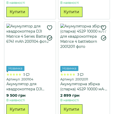
В наявності
В наявності
Купити
Купити
Новинка
Новинка
5
3
Артикул: 2001104
Артикул: 20012011
Акумулятор для
Акумуляторна збірка
квадрокоптера DJI
(спарка) 4S2P 10000 мА·г
Matrice 4 Series Battery
для квадрокоптера
9 500 грн
2 899 грн
6741 mAh
Matrice 4 battleborn
В наявності
В наявності
Купити
Купити