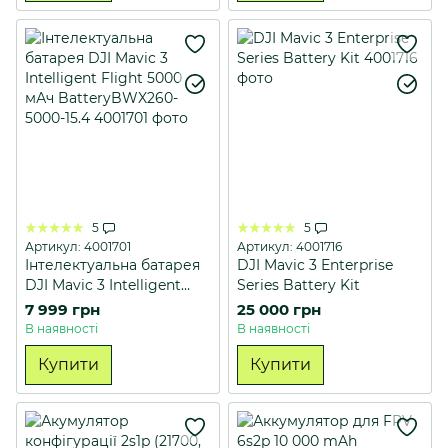
5
5
Артикул: 4001701
Артикул: 4001716
Інтелектуальна батарея
DJI Mavic 3 Enterprise
DJI Mavic 3 Intelligent
Series Battery Kit
Flight 5000 мАч
7 999 грн
25 000 грн
BatteryBWX260-5000-15.4
В наявності
В наявності
Купити
Купити