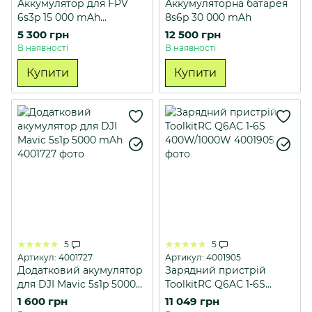
Аккумулятор для FPV
Аккумуляторна батарея
6s3p 15 000 mAh
8s6p 30 000 mAh
BattleBorn
5 300 грн
12 500 грн
В наявності
В наявності
Купити
Купити
5
5
Артикул: 4001727
Артикул: 4001905
Додатковий акумулятор
Зарядний пристрій
для DJI Mavic 5s1p 5000
ToolkitRC Q6AC 1-6S
mAh
400W/1000W
1 600 грн
11 049 грн