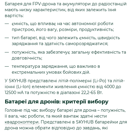
Батарея для FPV-дрона та акумулятори до радіостанцій
мають низку характеристик, від яких залежить їхня
вартість:
ємність, що впливає на час автономної роботи
пристрою, його вагу, розміри, продуктивність;
тип батареї, від чого залежить ємність, швидкість
заряджання та здатність саморозряджатися;
потужність, яка забезпечує загальну ефективність та
довговічність;
температура заряджання, що важливо в
екстремальних умовах бойових дій.
У SKYHUB представлені літій-полімерні (Li-Po) та літій-
іонні (Li-Ion) елементи живлення ємністю від 4000 до
12500 мА та потужністю в діапазоні 22,2-65 Вт.
Батареї для дронів: критерії вибору
Головне під час вибору батареї для дрона – потужність,
її вага, час роботи, та який вантаж здатні нести
квадрокоптери
. Представлені в SKYHUB батарейки для
дрона можна обрати відповідно до завдань, які