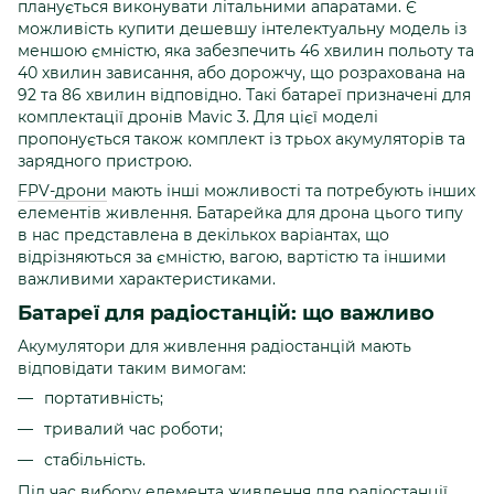
планується виконувати літальними апаратами. Є
можливість купити дешевшу інтелектуальну модель із
меншою ємністю, яка забезпечить 46 хвилин польоту та
40 хвилин зависання, або дорожчу, що розрахована на
92 та 86 хвилин відповідно. Такі батареї призначені для
комплектації дронів Mavic 3. Для цієї моделі
пропонується також комплект із трьох акумуляторів та
зарядного пристрою.
FPV-дрони
мають інші можливості та потребують інших
елементів живлення. Батарейка для дрона цього типу
в нас представлена в декількох варіантах, що
відрізняються за ємністю, вагою, вартістю та іншими
важливими характеристиками.
Батареї для радіостанцій: що важливо
Акумулятори для живлення радіостанцій мають
відповідати таким вимогам:
портативність;
тривалий час роботи;
стабільність.
Під час вибору елемента живлення для радіостанції