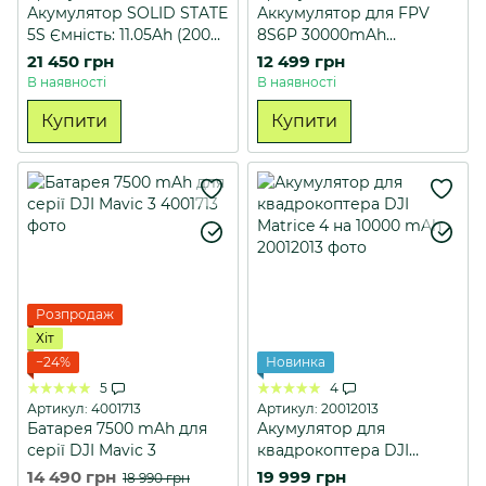
Акумулятор SOLID STATE
Аккумулятор для FPV
5S Ємність: 11.05Ah (200
8S6P 30000mAh
W) battleborn
BattleBorn
21 450 грн
12 499 грн
В наявності
В наявності
Купити
Купити
Розпродаж
Хіт
−24%
Новинка
5
4
Артикул: 4001713
Артикул: 20012013
Батарея 7500 mAh для
Акумулятор для
серії DJI Mavic 3
квадрокоптера DJI
Matrice 4 на 10000 mAh
14 490 грн
19 999 грн
18 990 грн