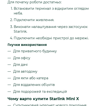
Для початку роботи достатньо:
Встановити термінал з відкритим оглядом
неба.
Підключити живлення.
Виконати налаштування через застосунок
Starlink.
Підключити необхідні пристрої до мережі.
Гнучке використання
Для приватного будинку
Для офісу
Для дачі
Для автодому
Для яхти або катера
Для віддалених об'єктів
Для подорожей та експедицій
Чому варто купити Starlink Mini X
Супутниковий інтернет нового покоління