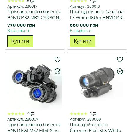
5
5
Артикул: 280017
Артикул: 280010
Прилад нічного бачення
Прилад нічного бачення
BNVD1432 MK2 CARSON
L3 White 18Um BNVD1431
Photinis 4G White
mark2 MilSpec
770 000 грн
680 000 грн
2200+FOM
В наявності
В наявності
Купити
Купити
4
5
Артикул: 280007
Артикул: 280009
Прилад нічного бачення
Пристрій нічного
BNVD1431 Mk2 Elbit XLSH
бачення Elbit XLS White