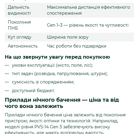
Дальність
Максимальна дистанція ефективного
видимості
спостереження
Покоління
Gen 1–3 — рівень якості та чутливості
ПНБ
Кут огляду
Ширина поля зору
Автономність
Час роботи без підзарядки
На що звернути увагу перед покупкою
умови експлуатації (місто, поле, ліс);
тип задач (розвідка, патрулювання, штурм);
сумісність зі спорядженням;
доступний бюджет.
Прилади нічного бачення — ціна та від
чого вона залежить
Прилади нічного бачення ціна залежить від покоління
пристрою, якості оптики та технологій. Наприклад,
моделі рівня PVS-14 Gen 3 забезпечують високу
ефективність, але мають відповідну вартість.