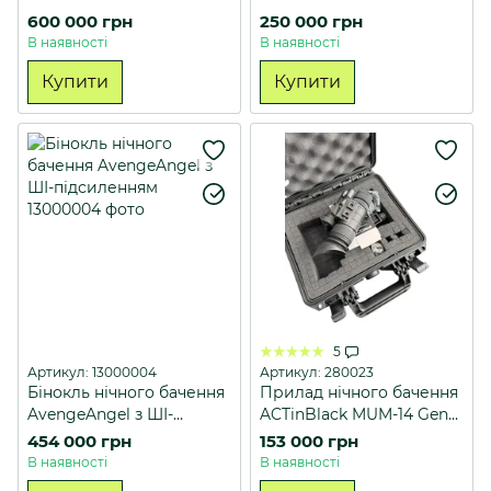
White ( Carson )
600 000 грн
250 000 грн
В наявності
В наявності
Купити
Купити
5
Артикул: 13000004
Артикул: 280023
Бінокль нічного бачення
Прилад нічного бачення
AvengeAngel з ШІ-
ACTinBlack MUM-14 Gen
підсиленням
3+ Green Phospor
454 000 грн
153 000 грн
В наявності
В наявності