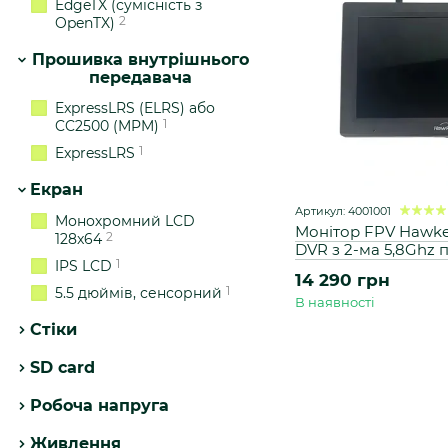
EdgeTX (сумісність з
2
OpenTX)
Прошивка внутрішнього
передавача
ExpressLRS (ELRS) або
1
CC2500 (MPM)
1
ExpressLRS
Екран
Артикул: 4001001
Монохромний LCD
Монітор FPV Hawkey
2
128x64
DVR з 2-ма 5,8Ghz
1
IPS LCD
14 290 грн
1
5.5 дюймів, сенсорний
В наявності
Стіки
SD card
Робоча напруга
Живлення