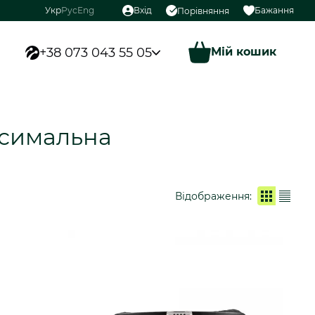
Укр
Рус
Eng
Вхід
Бажання
Порівняння
+38 073 043 55 05
Мій кошик
ксимальна
Відображення: