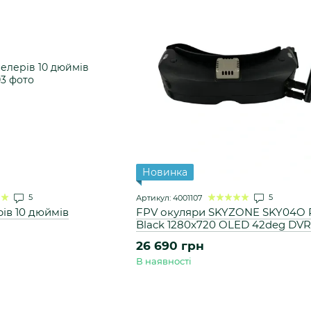
Новинка
5
5
Артикул: 4001107
ів 10 дюймів
FPV окуляри SKYZONE SKY04O
Black 1280x720 OLED 42deg DVR
SteadyView VRX 5,8ГГц 48CH
26 690 грн
В наявності