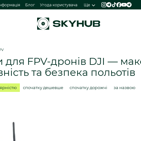
інформація
Блог
Угода користувача
Ще
PV
 для FPV-дронів DJI — ма
ність та безпека польотів
лярністю
спочатку дешевше
спочатку дорожчі
за назвою