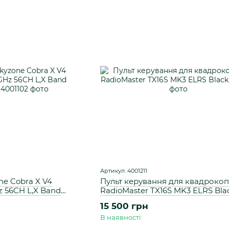
Артикул: 4001211
e Cobra X V4
Пульт керування для квадрокоп
z 56CH L,X Band
RadioMaster TX16S MK3 ELRS Bla
15 500 грн
В наявності