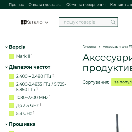
Перейти до основного контенту
Про нас
Оплата і доставка
Обмін та повернення
Контактна 
Каталог
Версія
Головна
Аксесуари для F
Аксесуари
1
Mark II
продуктив
Діапазон частот
2
2.400 – 2.480 ГГц
Сортування:
за попу
2.400-2.4835 ГГц / 5.725-
1
5.850 ГГц
1
1080–2200 MHz
1
До 3.3 GHz
1
5.8 GHz
Прошивка