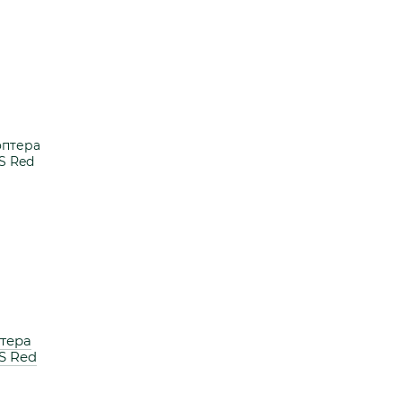
тера
S Red