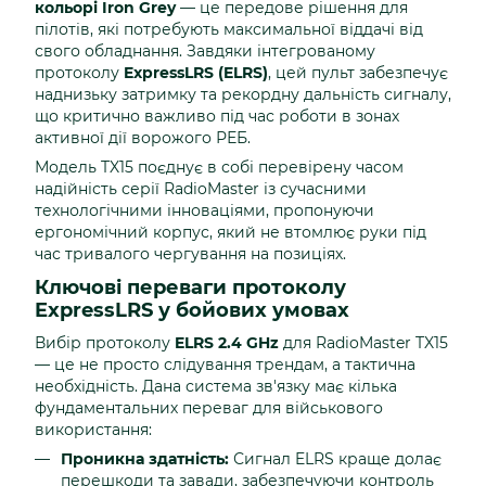
кольорі Iron Grey
— це передове рішення для
пілотів, які потребують максимальної віддачі від
свого обладнання. Завдяки інтегрованому
протоколу
ExpressLRS (ELRS)
, цей пульт забезпечує
наднизьку затримку та рекордну дальність сигналу,
що критично важливо під час роботи в зонах
активної дії ворожого РЕБ.
Модель TX15 поєднує в собі перевірену часом
надійність серії RadioMaster із сучасними
технологічними інноваціями, пропонуючи
ергономічний корпус, який не втомлює руки під
час тривалого чергування на позиціях.
Ключові переваги протоколу
ExpressLRS у бойових умовах
Вибір протоколу
ELRS 2.4 GHz
для RadioMaster TX15
— це не просто слідування трендам, а тактична
необхідність. Дана система зв'язку має кілька
фундаментальних переваг для військового
використання:
Проникна здатність:
Сигнал ELRS краще долає
перешкоди та завади, забезпечуючи контроль