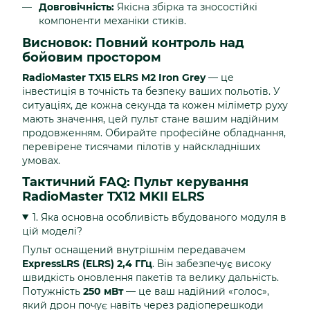
Довговічність:
Якісна збірка та зносостійкі
компоненти механіки стиків.
Висновок: Повний контроль над
бойовим простором
RadioMaster TX15 ELRS M2 Iron Grey
— це
інвестиція в точність та безпеку ваших польотів. У
ситуаціях, де кожна секунда та кожен міліметр руху
мають значення, цей пульт стане вашим надійним
продовженням. Обирайте професійне обладнання,
перевірене тисячами пілотів у найскладніших
умовах.
Тактичний FAQ: Пульт керування
RadioMaster TX12 MKII ELRS
1. Яка основна особливість вбудованого модуля в
цій моделі?
Пульт оснащений внутрішнім передавачем
ExpressLRS (ELRS) 2,4 ГГц
. Він забезпечує високу
швидкість оновлення пакетів та велику дальність.
Потужність
250 мВт
— це ваш надійний «голос»,
який дрон почує навіть через радіоперешкоди