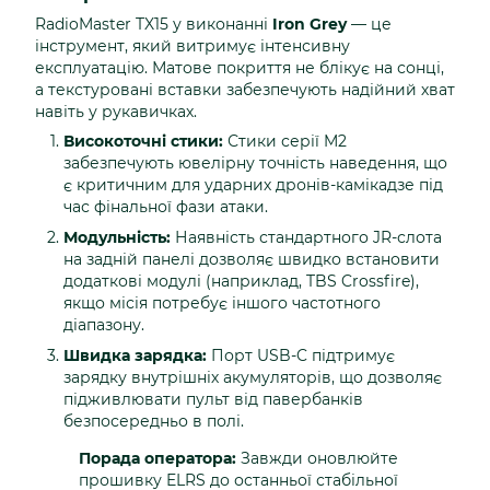
RadioMaster TX15 у виконанні
Iron Grey
— це
інструмент, який витримує інтенсивну
експлуатацію. Матове покриття не блікує на сонці,
а текстуровані вставки забезпечують надійний хват
навіть у рукавичках.
Високоточні стики:
Стики серії M2
забезпечують ювелірну точність наведення, що
є критичним для ударних дронів-камікадзе під
час фінальної фази атаки.
Модульність:
Наявність стандартного JR-слота
на задній панелі дозволяє швидко встановити
додаткові модулі (наприклад, TBS Crossfire),
якщо місія потребує іншого частотного
діапазону.
Швидка зарядка:
Порт USB-C підтримує
зарядку внутрішніх акумуляторів, що дозволяє
підживлювати пульт від павербанків
безпосередньо в полі.
Порада оператора:
Завжди оновлюйте
прошивку ELRS до останньої стабільної