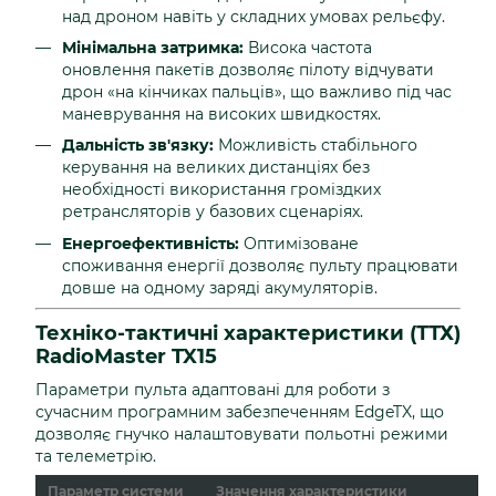
над дроном навіть у складних умовах рельєфу.
Мінімальна затримка:
Висока частота
оновлення пакетів дозволяє пілоту відчувати
дрон «на кінчиках пальців», що важливо під час
маневрування на високих швидкостях.
Дальність зв'язку:
Можливість стабільного
керування на великих дистанціях без
необхідності використання громіздких
ретрансляторів у базових сценаріях.
Енергоефективність:
Оптимізоване
споживання енергії дозволяє пульту працювати
довше на одному заряді акумуляторів.
Техніко-тактичні характеристики (ТТХ)
RadioMaster TX15
Параметри пульта адаптовані для роботи з
сучасним програмним забезпеченням EdgeTX, що
дозволяє гнучко налаштовувати польотні режими
та телеметрію.
Параметр системи
Значення характеристики