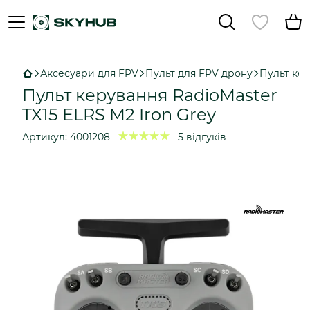
Аксесуари для FPV
Пульт для FPV дрону
Пульт кер
Пульт керування RadioMaster
TX15 ELRS M2 Iron Grey
Артикул:
4001208
5 відгуків