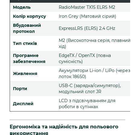
Модель
RadioMaster TX15 ELRS M2
Колір корпусу
Iron Grey (Матовий сірий)
Вбудований
ExpressLRS (ELRS) 2.4 GHz
протокол
M2 (Високоточна серія, плавний
Тип стиків
хід)
Програмне
EdgeTX / OpenTX (повна
забезпечення
сумісність)
Акумулятори Li-ion / LiPo (через
Живлення
лоток 18650)
USB-C (зарядка/симулятор),
Порти
модульний слот JR
LCD з підсвічуванням для
Дисплей
роботи в сутінках
Ергономіка та надійність для польового
використання