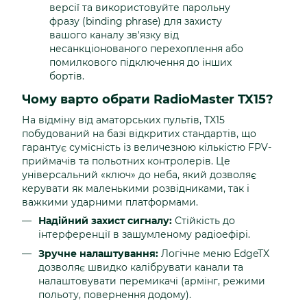
версії та використовуйте парольну
фразу (binding phrase) для захисту
вашого каналу зв'язку від
несанкціонованого перехоплення або
помилкового підключення до інших
бортів.
Чому варто обрати RadioMaster TX15?
На відміну від аматорських пультів, TX15
побудований на базі відкритих стандартів, що
гарантує сумісність із величезною кількістю FPV-
приймачів та польотних контролерів. Це
універсальний «ключ» до неба, який дозволяє
керувати як маленькими розвідниками, так і
важкими ударними платформами.
Надійний захист сигналу:
Стійкість до
інтерференції в зашумленому радіоефірі.
Зручне налаштування:
Логічне меню EdgeTX
дозволяє швидко калібрувати канали та
налаштовувати перемикачі (армінг, режими
польоту, повернення додому).