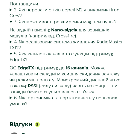
Полтавщини.
2. Які переваги стіків версії M2 у виконанні Iron
Grey?
3. Які можливості розширення має цей пульт?
На задній панелі є
Nano-відсік
для зовнішніх
модулів (наприклад, Crossfire).
4. Як реалізована система живлення RadioMaster
TX12?
5. Яку кількість каналів та функцій підтримує
EdgeTX?
ОС
EdgeTX
підтримує до
16 каналів
. Можна
налаштувати складні мікси для скидання вантажу
чи режимів польоту. Монохромний дисплей чітко
показує
RSSI
(силу сигналу) навіть на сонці — ви
завжди бачите «пульс» вашого зв'язку.
6. Яка ергономіка та портативність у польових
умовах?
Відгуки
5