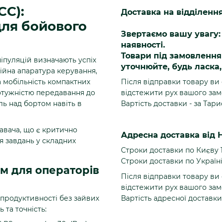
CC):
Доставка на відділенн
для бойового
Звертаємо вашу увагу: 
наявності.
Товари під замовленн
аніпуляцій визначають успіх
уточнюйте, будь ласка
йна апаратура керування,
Після відправки товару ви
а мобільність компактних
відстежити рух вашого зам
отужністю передавання до
Вартість доставки - за Тар
ль над бортом навіть в
авача, що є критично
Адресна доставка від 
я завдань у складних
Строки доставки по Києву 
Строки доставки по Україні 
ом для операторів
Після відправки товару ви
відстежити рух вашого зам
Вартість адресної доставки
 продуктивності без зайвих
 та точність: