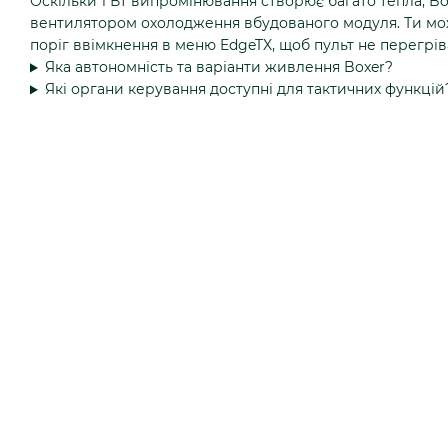
Оскільки 1 Вт випромінювання створює багато тепла, 
вентилятором охолодження вбудованого модуля. Ти м
поріг ввімкнення в меню EdgeTX, щоб пульт не перегріва
Яка автономність та варіанти живлення Boxer?
Які органи керування доступні для тактичних функцій