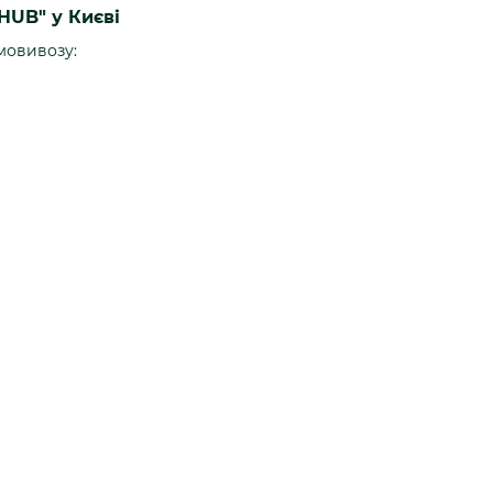
HUB" у Києві
мовивозу: