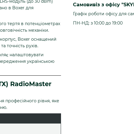
RS-модуль (до 30 dBm)
Самовивіз з офісу "SKY
ано в Boxer для
Графік роботи офісу для са
ПН-НД: з 10:00 до 19:00
ого тертя в потенціометрах
овговічність механіки.
корпус, Boxer оснащений
а точність рухів.
оляє налаштовувати
попередження українською
ТХ) RadioMaster
ня професійного рівня, яке
ню.