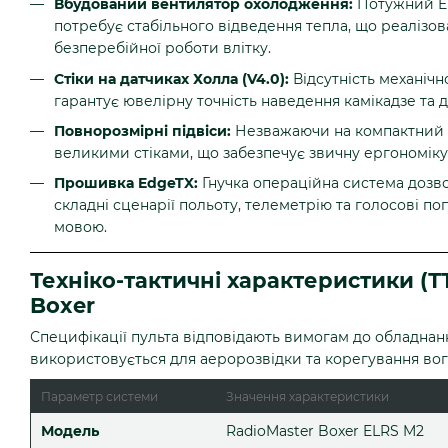
Вбудований вентилятор охолодження:
Потужний EL
потребує стабільного відведення тепла, що реалізов
безперебійної роботи влітку.
Стіки на датчиках Холла (V4.0):
Відсутність механічн
гарантує ювелірну точність наведення камікадзе та д
Повнорозмірні підвіси:
Незважаючи на компактний 
великими стіками, що забезпечує звичну ергономіку т
Прошивка EdgeTX:
Гнучка операційна система дозв
складні сценарії польоту, телеметрію та голосові 
мовою.
Техніко-тактичні характеристики (Т
Boxer
Специфікації пульта відповідають вимогам до обладнан
використовується для аеророзвідки та корегування вог
Параметр системи
Значення характеристики
Модель
RadioMaster Boxer ELRS M2