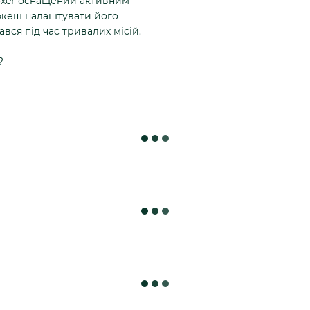
Boxer оснащений активним
ожеш налаштувати його
вся під час тривалих місій.
?