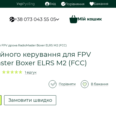
Укр
Рус
Eng
Вхід
Бажання
Порівняння
+38 073 043 55 05
Мій кошик
 FPV дрона RadioMaster Boxer ELRS M2 (FCC)
ійного керування для FPV
ster Boxer ELRS M2 (FCC)
1 відгук
Порівняти
В бажання
Замовити швидко