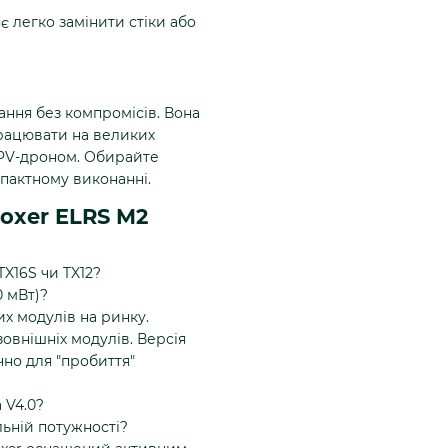
 легко замінити стіки або
ння без компромісів. Вона
працювати на великих
FPV-дроном. Обирайте
мпактному виконанні.
Boxer ELRS M2
TX16S чи TX12?
0 мВт)?
х модулів на ринку.
зовнішніх модулів. Версія
но для "пробиття"
 V4.0?
ьній потужності?