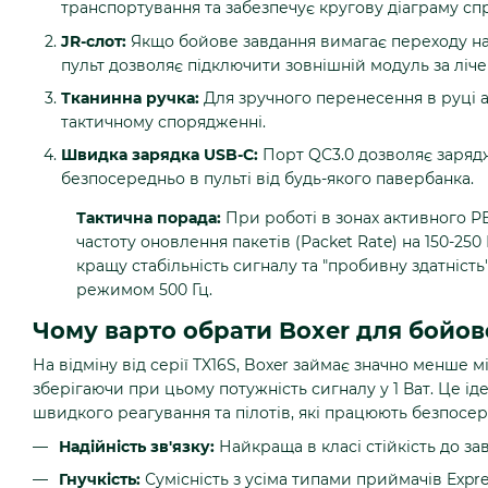
транспортування та забезпечує кругову діаграму сп
JR-слот:
Якщо бойове завдання вимагає переходу на ча
пульт дозволяє підключити зовнішній модуль за ліче
Тканинна ручка:
Для зручного перенесення в руці а
тактичному спорядженні.
Швидка зарядка USB-C:
Порт QC3.0 дозволяє заряд
безпосередньо в пульті від будь-якого павербанка.
Тактична порада:
При роботі в зонах активного 
частоту оновлення пакетів (Packet Rate) на 150-250
кращу стабільність сигналу та "пробивну здатність
режимом 500 Гц.
Чому варто обрати Boxer для бойов
На відміну від серії TX16S, Boxer займає значно менше м
зберігаючи при цьому потужність сигналу у 1 Ват. Це ід
швидкого реагування та пілотів, які працюють безпосер
Надійність зв'язку:
Найкраща в класі стійкість до за
Гнучкість:
Сумісність з усіма типами приймачів Expre