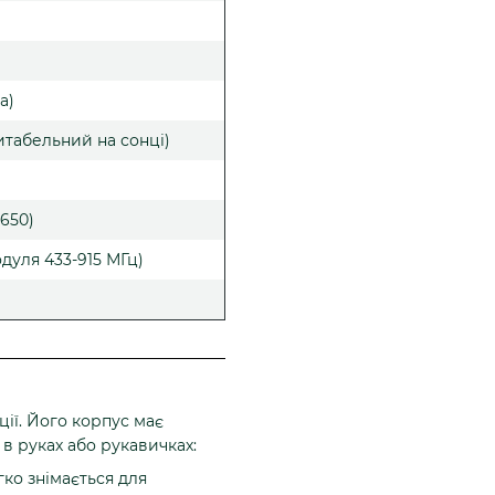
а)
итабельний на сонці)
8650)
одуля 433-915 МГц)
ції. Його корпус має
в руках або рукавичках:
гко знімається для