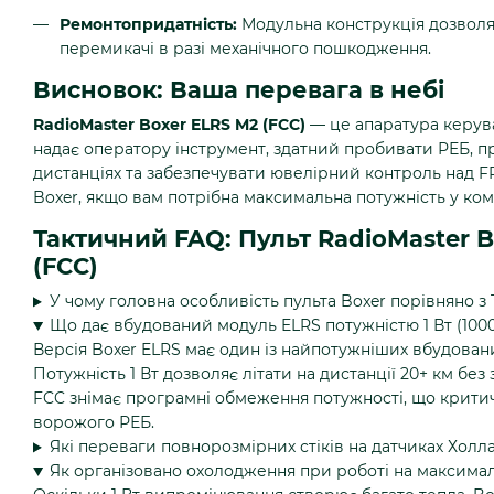
Ремонтопридатність:
Модульна конструкція дозволяє
перемикачі в разі механічного пошкодження.
Висновок: Ваша перевага в небі
RadioMaster Boxer ELRS M2 (FCC)
— це апаратура керува
надає оператору інструмент, здатний пробивати РЕБ, 
дистанціях та забезпечувати ювелірний контроль над 
Boxer, якщо вам потрібна максимальна потужність у ко
Тактичний FAQ: Пульт RadioMaster 
(FCC)
У чому головна особливість пульта Boxer порівняно з 
Що дає вбудований модуль ELRS потужністю 1 Вт (100
Версія Boxer ELRS має один із найпотужніших вбудовани
Потужність 1 Вт дозволяє літати на дистанції 20+ км без 
FCC знімає програмні обмеження потужності, що критич
ворожого РЕБ.
Які переваги повнорозмірних стіків на датчиках Холла
Як організовано охолодження при роботі на максимал