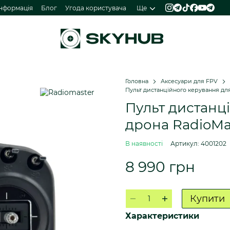
інформація
Блог
Угода користувача
Ще
Головна
Аксесуари для FPV
Пульт дистанційного керування для
Пульт дистанц
дрона RadioMa
В наявності
Артикул: 4001202
8 990 грн
Купити
Характеристики