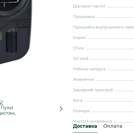
Діапазон частот
Прошивка
Прошивка внутрішнього пер
Екран
Стіки
SD card
Робоча напруга
Живлення
Зарядний пристрій
Вага
Розміри
Частота оновлення
Доставка
Оплата