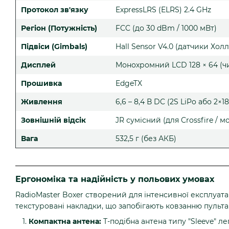
Протокол зв'язку
ExpressLRS (ELRS) 2.4 GHz
Регіон (Потужність)
FCC (до 30 dBm / 1000 мВт)
Підвіси (Gimbals)
Hall Sensor V4.0 (датчики Холл
Дисплей
Монохромний LCD 128 × 64 (ч
Прошивка
EdgeTX
Живлення
6,6 – 8,4 В DC (2S LiPo або 2×1
Зовнішній відсік
JR сумісний (для Crossfire / м
Вага
532,5 г (без АКБ)
Ергономіка та надійність у польових умовах
RadioMaster Boxer створений для інтенсивної експлуата
текстуровані накладки, що запобігають ковзанню пульта 
Компактна антена:
Т-подібна антена типу "Sleeve" ле