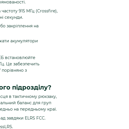
рямованості.
стоту 915 МГц (Crossfire),
ні секунди.
бо закріплення на
жати акумулятори
РЕБ встановлюйте
 Гц. Це забезпечить
" порівняно з
ого підрозділу?
ісця в тактичному рюкзаку,
еальний баланс для груп
едньо на передньому краї.
вад завдяки ELRS FCC.
ssLRS.