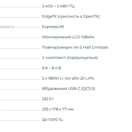
2.400 – 2.480 ГГц
EdgeTX (сумісність з OpenTX)
едавача
ExpressLRS
Монохромний LCD 128x64
Повнорозмірні V4.0 Hall Gimbals
У комплекті (підтримується)
6.6 – 8.4 В
2 x 18650 Li-Ion або 2S LiPo
Вбудований USB-C (QC3.0)
532.5 г
235 x 178 x 77 мм
До 1000 Гц