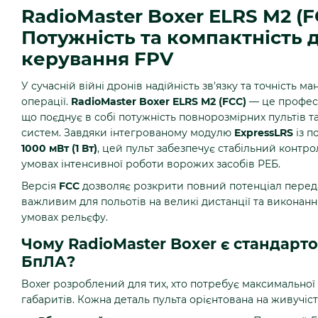
RadioMaster Boxer ELRS M2 (F
Потужність та компактність 
керування FPV
У сучасній війні дронів надійність зв'язку та точність м
операції.
RadioMaster Boxer ELRS M2 (FCC)
— це професі
що поєднує в собі потужність повнорозмірних пультів т
систем. Завдяки інтегрованому модулю
ExpressLRS
із п
1000 мВт (1 Вт)
, цей пульт забезпечує стабільний контро
умовах інтенсивної роботи ворожих засобів РЕБ.
Версія
FCC
дозволяє розкрити повний потенціал перед
важливим для польотів на великі дистанції та виконанн
умовах рельєфу.
Чому RadioMaster Boxer є стандарт
БпЛА?
Boxer розроблений для тих, хто потребує максимальної
габаритів. Кожна деталь пульта орієнтована на живучість