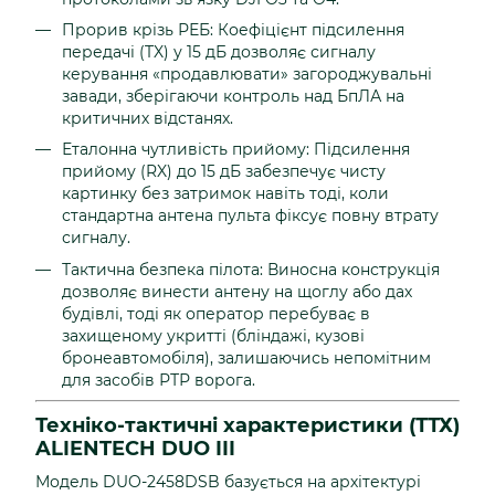
Прорив крізь РЕБ: Коефіцієнт підсилення
передачі (TX) у 15 дБ дозволяє сигналу
керування «продавлювати» загороджувальні
завади, зберігаючи контроль над БпЛА на
критичних відстанях.
Еталонна чутливість прийому: Підсилення
прийому (RX) до 15 дБ забезпечує чисту
картинку без затримок навіть тоді, коли
стандартна антена пульта фіксує повну втрату
сигналу.
Тактична безпека пілота: Виносна конструкція
дозволяє винести антену на щоглу або дах
будівлі, тоді як оператор перебуває в
захищеному укритті (бліндажі, кузові
бронеавтомобіля), залишаючись непомітним
для засобів РТР ворога.
Техніко-тактичні характеристики (ТТХ)
ALIENTECH DUO III
Модель DUO-2458DSB базується на архітектурі