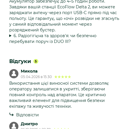
Акумулятор забезпечує до 4–5 годин роботи.
Завдяки вашій станції EcoFlow Delta 2, ви можете
заряджати антену через порт USB-C прямо під час
польоту. Це гарантує, що «очі» розвідки не згаснуть
у самий відповідальний момент через
розряджений бустер.
6. Радіогігієна та здоров'я: чи безпечно
перебувати поруч із DUO III?
Відгуки
5
Микола
05.04.2026 в 15:30
Використання цієї виносної системи дозволяє
оператору залишатися в укритті, зберігаючи
повний контроль над апаратом. Це критично
важливий елемент для підвищення безпеки
екіпажу та живучості техніки.
Відповісти
Дмитро