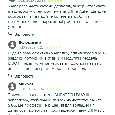
26.12.2025 в 22:39
Універсальність антени дозволяє використовувати
її з широким спектром пультів DJI та Autel. Швидке
розгортання та надійне кріплення роблять її
незамінною для оперативної роботи в польових
умовах.
Відповісти
Володимир
17.10.2025 в 16:22
Підсилювач ефективно нівелює вплив засобів РЕБ
завдяки потужним активним модулям. Модель
DUO III гарантує чітке керування дроном навіть у
зонах із високим рівнем радіоперешкод.
Відповісти
Микола
16.10.2025 в 12:34
Трьохдіапазонна антена ALIENTECH DUO III
забезпечує стабільний зв'язок на частотах 2,4G та
5,8G. Це професійне рішення для збільшення
дальності польоту та якості відеосигналу DJI Mavic