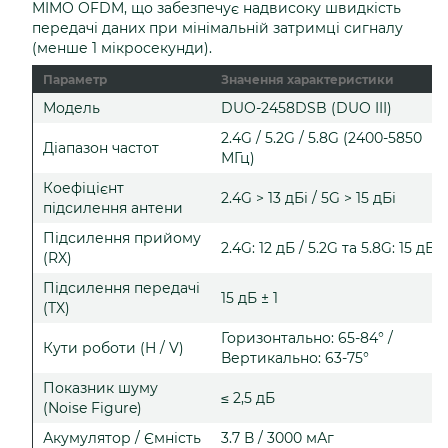
MIMO OFDM, що забезпечує надвисоку швидкість
передачі даних при мінімальній затримці сигналу
(менше 1 мікросекунди).
Параметр
Значення характеристики
Модель
DUO-2458DSB (DUO III)
2.4G / 5.2G / 5.8G (2400-5850
Діапазон частот
МГц)
Коефіцієнт
2.4G > 13 дБі / 5G > 15 дБі
підсилення антени
Підсилення прийому
2.4G: 12 дБ / 5.2G та 5.8G: 15 дБ
(RX)
Підсилення передачі
15 дБ ± 1
(TX)
Горизонтально: 65-84° /
Кути роботи (H / V)
Вертикально: 63-75°
Показник шуму
≤ 2,5 дБ
(Noise Figure)
Акумулятор / Ємність
3.7 В / 3000 мАг