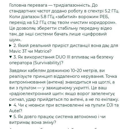
Головна перевага — тридіапазонність. До
стандартних частот додано роботу в спектрі 5.2 ГГц.
Коли діапазон 5.8 ГГц «забитий» ворожим РЕБ,
перехід на 5.2 ГГц стає твоїм «чистим коридором».
Це дозволяє зберегти стабільну передачу відео
там, де інші системи бачать лише «цифровий
шум».
2. Який реальний приріст дистанції вона дає для
Mavic 3Т чи Matrice?
3. Як використання DUO III впливає на безпеку
оператора (Survivability)?
Завдяки кабелям довжиною 10–20 метрів, ви
реалізуєте принцип віддаленого керування. Точка
випромінювання (антена) знаходиться на щоглі, а
ви з пультом — у захищеному укритті. Це ваш
«радіоелектронний щит»: якщо ворог запеленгує
сигнал, удар прийдеться по антені, а не по екіпажу.
4. Чи є нюанси при встановленні на пульти DJI та
Autel?
5. Як довго працює система автономно і чи
витримає вона зміну?