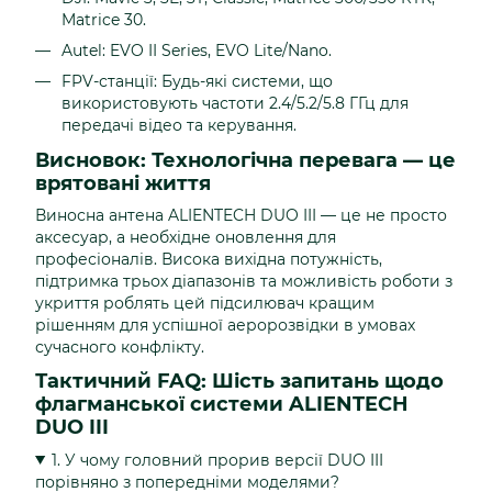
Matrice 30.
Autel: EVO II Series, EVO Lite/Nano.
FPV-станції: Будь-які системи, що
використовують частоти 2.4/5.2/5.8 ГГц для
передачі відео та керування.
Висновок: Технологічна перевага — це
врятовані життя
Виносна антена ALIENTECH DUO III — це не просто
аксесуар, а необхідне оновлення для
професіоналів. Висока вихідна потужність,
підтримка трьох діапазонів та можливість роботи з
укриття роблять цей підсилювач кращим
рішенням для успішної аеророзвідки в умовах
сучасного конфлікту.
Тактичний FAQ: Шість запитань щодо
флагманської системи ALIENTECH
DUO III
1. У чому головний прорив версії DUO III
порівняно з попередніми моделями?