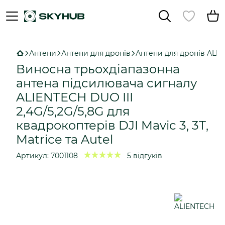
Антени
Антени для дронів
Антени для дронів ALI
Виносна трьохдіапазонна
антена підсилювача сигналу
ALIENTECH DUO III
2,4G/5,2G/5,8G для
квадрокоптерів DJI Mavic 3, 3Т,
Matrice та Autel
Артикул:
7001108
5 відгуків