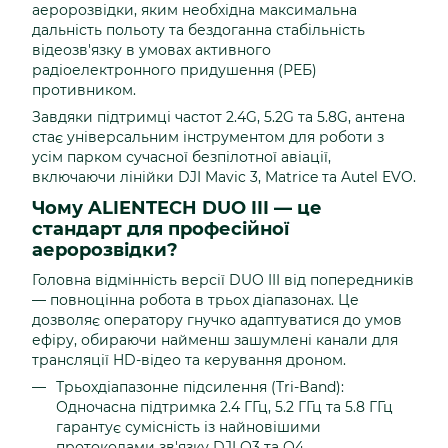
аеророзвідки, яким необхідна максимальна
дальність польоту та бездоганна стабільність
відеозв'язку в умовах активного
радіоелектронного придушення (РЕБ)
противником.
Завдяки підтримці частот 2.4G, 5.2G та 5.8G, антена
стає універсальним інструментом для роботи з
усім парком сучасної безпілотної авіації,
включаючи лінійки DJI Mavic 3, Matrice та Autel EVO.
Чому ALIENTECH DUO III — це
стандарт для професійної
аеророзвідки?
Головна відмінність версії DUO III від попередників
— повноцінна робота в трьох діапазонах. Це
дозволяє оператору гнучко адаптуватися до умов
ефіру, обираючи найменш зашумлені канали для
трансляції HD-відео та керування дроном.
Трьохдіапазонне підсилення (Tri-Band):
Одночасна підтримка 2.4 ГГц, 5.2 ГГц та 5.8 ГГц
гарантує сумісність із найновішими
протоколами зв'язку DJI O3 та O4.