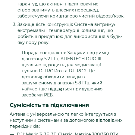
гарантує, що активні підсилювачі не
створюватимуть власних перешкод,
забезпечуючи кришталево чистий відеозв'язок.
Захищеність конструкції: Система витримує
екстремальні температурні коливання, що
робить її придатною для використання в будь-
яку пору року.
Порада спеціаліста: Завдяки підтримці
діапазону 5.2 ГГц, ALIENTECH DUO III
ідеально підходить для модифікації
пультів DJI RC Pro та DJI RC 2. Це
дозволяє обходити завади в
зашумленому діапазоні 5.8 ГГц, який
найчастіше піддається придушенню
засобами РЕБ.
Сумісність та підключення
Антена є універсальною та легко інтегрується з
наступними системами за допомогою відповідних
перехідників:
DJI: Mavic 3, 3E, 3T, Classic, Matrice 300/350 RTK,