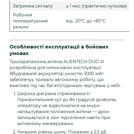
Затримка сигналу
≤ 1 мкс (практично нульова)
Робочий
температурний
від -20°C до +80°C
режим
Особливості експлуатації в бойових
умовах
Трьохдіапазонна антена ALIENTECH DUO III
розроблена для інтенсивної експлуатації.
Вбудований акумулятор ємністю 3000 мАг
забезпечує тривалу автономну роботу, що
важливо під час багатогодинних чергувань у небі.
Широка діаграма спрямованості:
Горизонтальний кут до 84 градусів дозволяє
оператору не відволікатися на мікро-
налаштування положення антени — дрон
залишається в зоні підсилення навіть при
активному маневруванні.
Низький рівень шуму: Показник ≤ 2,5 дБ