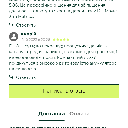
5,8G. Це професійне рішення для збільшення
дальності польоту та якості відеосигналу DJI Mavic
3 та Matrice.
Ответить
Андрій
15.10.2025 в 20:28
DUO III суттєво покращує пропускну здатність
каналу передачі даних, що важливо для трансляції
відео високої чіткості. Компактний дизайн
поєднується з високою витривалістю акумулятора
підсилювача.
Ответить
Написать отзыв
Доставка
Оплата