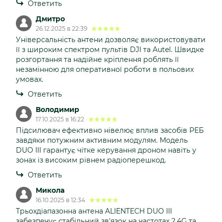
Ответить
Дмитро
26.12.2025 в 22:39
Універсальність антени дозволяє використовувати
її з широким спектром пультів DJI та Autel. Швидке
розгортання та надійне кріплення роблять її
незамінною для оперативної роботи в польових
умовах.
Ответить
Володимир
17.10.2025 в 16:22
Підсилювач ефективно нівелює вплив засобів РЕБ
завдяки потужним активним модулям. Модель
DUO III гарантує чітке керування дроном навіть у
зонах із високим рівнем радіоперешкод.
Ответить
Микола
16.10.2025 в 12:34
Трьохдіапазонна антена ALIENTECH DUO III
забезпечує стабільний зв'язок на частотах 2,4G та