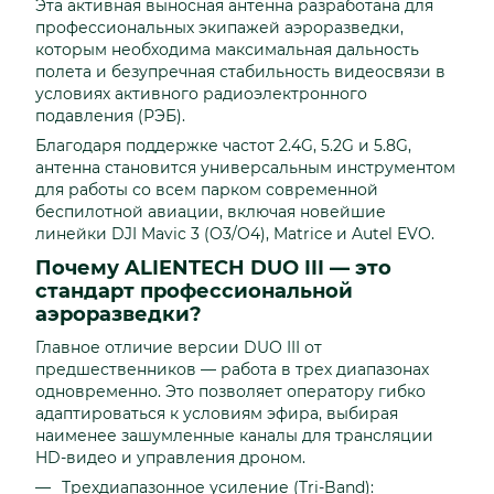
Эта активная выносная антенна разработана для
профессиональных экипажей аэроразведки,
которым необходима максимальная дальность
полета и безупречная стабильность видеосвязи в
условиях активного радиоэлектронного
подавления (РЭБ).
Благодаря поддержке частот 2.4G, 5.2G и 5.8G,
антенна становится универсальным инструментом
для работы со всем парком современной
беспилотной авиации, включая новейшие
линейки DJI Mavic 3 (O3/O4), Matrice и Autel EVO.
Почему ALIENTECH DUO III — это
стандарт профессиональной
аэроразведки?
Главное отличие версии DUO III от
предшественников — работа в трех диапазонах
одновременно. Это позволяет оператору гибко
адаптироваться к условиям эфира, выбирая
наименее зашумленные каналы для трансляции
HD-видео и управления дроном.
Трехдиапазонное усиление (Tri-Band):