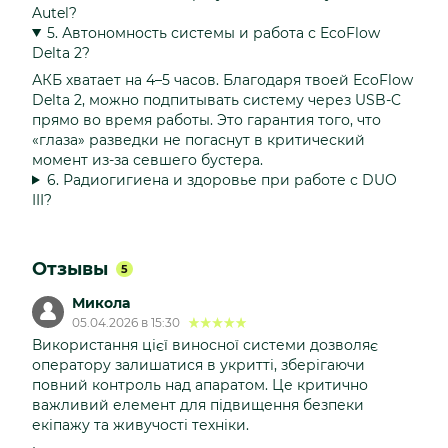
Autel?
5. Автономность системы и работа с EcoFlow
Delta 2?
АКБ хватает на 4–5 часов. Благодаря твоей EcoFlow
Delta 2, можно подпитывать систему через USB-C
прямо во время работы. Это гарантия того, что
«глаза» разведки не погаснут в критический
момент из-за севшего бустера.
6. Радиогигиена и здоровье при работе с DUO
III?
Отзывы
5
Микола
05.04.2026 в 15:30
Використання цієї виносної системи дозволяє
оператору залишатися в укритті, зберігаючи
повний контроль над апаратом. Це критично
важливий елемент для підвищення безпеки
екіпажу та живучості техніки.