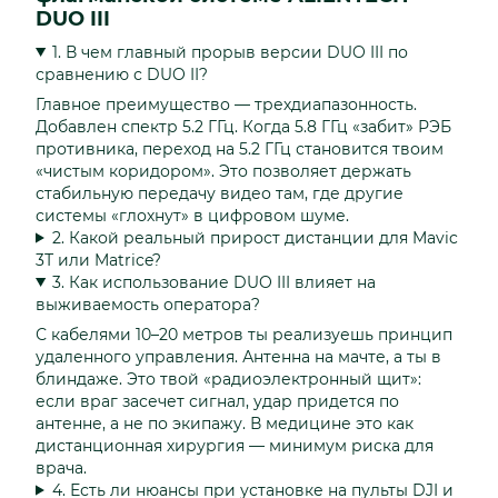
DUO III
1. В чем главный прорыв версии DUO III по
сравнению с DUO II?
Главное преимущество — трехдиапазонность.
Добавлен спектр 5.2 ГГц. Когда 5.8 ГГц «забит» РЭБ
противника, переход на 5.2 ГГц становится твоим
«чистым коридором». Это позволяет держать
стабильную передачу видео там, где другие
системы «глохнут» в цифровом шуме.
2. Какой реальный прирост дистанции для Mavic
3Т или Matrice?
3. Как использование DUO III влияет на
выживаемость оператора?
С кабелями 10–20 метров ты реализуешь принцип
удаленного управления. Антенна на мачте, а ты в
блиндаже. Это твой «радиоэлектронный щит»:
если враг засечет сигнал, удар придется по
антенне, а не по экипажу. В медицине это как
дистанционная хирургия — минимум риска для
врача.
4. Есть ли нюансы при установке на пульты DJI и