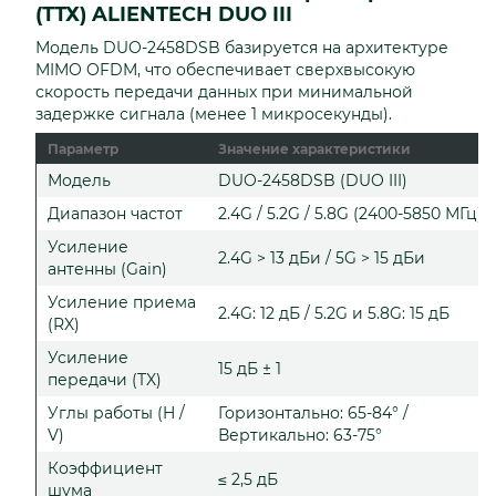
(ТТХ) ALIENTECH DUO III
Модель DUO-2458DSB базируется на архитектуре
MIMO OFDM, что обеспечивает сверхвысокую
скорость передачи данных при минимальной
задержке сигнала (менее 1 микросекунды).
Параметр
Значение характеристики
Модель
DUO-2458DSB (DUO III)
Диапазон частот
2.4G / 5.2G / 5.8G (2400-5850 МГц)
Усиление
2.4G > 13 дБи / 5G > 15 дБи
антенны (Gain)
Усиление приема
2.4G: 12 дБ / 5.2G и 5.8G: 15 дБ
(RX)
Усиление
15 дБ ± 1
передачи (TX)
Углы работы (H /
Горизонтально: 65-84° /
V)
Вертикально: 63-75°
Коэффициент
≤ 2,5 дБ
шума