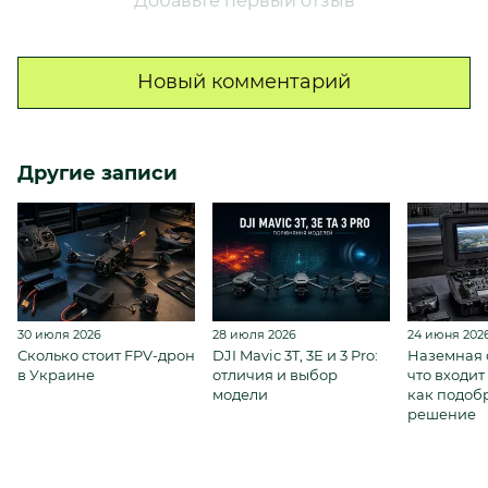
Добавьте первый отзыв
Новый комментарий
Другие записи
30 июля 2026
28 июля 2026
24 июня 202
Сколько стоит FPV-дрон
DJI Mavic 3T, 3E и 3 Pro:
Наземная 
в Украине
отличия и выбор
что входит
модели
как подоб
решение