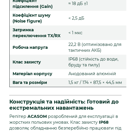
Коефіцієнт
≈ 18 дБ ±1
підсилення (Gain)
Коефіцієнт шуму
< 2,5 дБ
(Noise figure)
Затримка
< 1 мкс
переключення TX/RX
22,2 В (оптимізовано для
Робоча напруга
тактичних АКБ)
IP68 (стійкість до води,
Клас захисту
бруду та пилу)
Матеріал корпусу
Анодований алюміній
Вага та розміри
1,5 кг / 174 × 87,5 × 44,5 мм
Конструкція та надійність: Готовий до
екстремальних навантажень
Репітер
ACASOM
розроблений для експлуатації в
жорстких польових умовах. Клас захисту
IP68
дозволяє обладнанню безперебійно працювати під