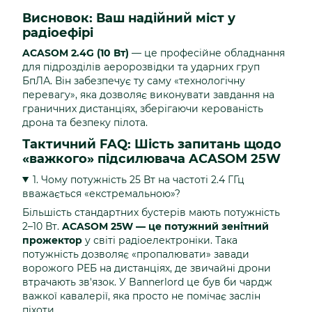
Висновок: Ваш надійний міст у
радіоефірі
ACASOM 2.4G (10 Вт)
— це професійне обладнання
для підрозділів аеророзвідки та ударних груп
БпЛА. Він забезпечує ту саму «технологічну
перевагу», яка дозволяє виконувати завдання на
граничних дистанціях, зберігаючи керованість
дрона та безпеку пілота.
Тактичний FAQ: Шість запитань щодо
«важкого» підсилювача ACASOM 25W
1. Чому потужність 25 Вт на частоті 2.4 ГГц
вважається «екстремальною»?
Більшість стандартних бустерів мають потужність
2–10 Вт.
ACASOM 25W — це потужний зенітний
прожектор
у світі радіоелектроніки. Така
потужність дозволяє «пропалювати» завади
ворожого РЕБ на дистанціях, де звичайні дрони
втрачають зв'язок. У Bannerlord це був би чардж
важкої кавалерії, яка просто не помічає заслін
піхоти.