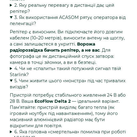
2. Яку реальну перевагу в дистанції дає цей
репітер?
3. Як використання ACASOM рятує оператора від
пеленгації?
Репітер є виносним. Ви підключаєте його довгим
кабелем (10–20 метрів), виносити антену на щоглу,
а самі залишаєтеся в укритті.
Ворожа
радіорозвідка бачить репітер, а не вас
. Для
фотографа це як дистанційний спуск затвора:
камера в точці зйомки, а ви в безпеці.
4. Чи не «спалить» такий потужний сигнал твій
Starlink?
5. Чим живити цього «монстра» під час тривалих
виїздів?
Пристрій потребує стабільного живлення 24 В або
28 В. Ваша
EcoFlow Delta 2
— ідеальний варіант.
Пам'ятайте: пристрій виділяє багато тепла (як
ігровий ноутбук під навантаженням), тому його
масивний алюмінієвий радіатор має бути
відкритим для повітря.
6. Яка головна «смертельна» помилка при роботі