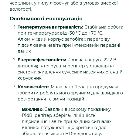
час зливи, у пилу лісосмуг або в умовах високої
вологості.
Особливості експлуатації:
Температурна витривалість:
Стабільна робота
при температурах від -30 °C до +70 °C.
Алюмінієвий корпус запобігає перегріву
підсилювача навіть при інтенсивній передачі
даних.
Енергоефективність:
Робоча напруга 22,2 В
дозволяє інтегрувати репітер у стандартні
системи живлення сучасних наземних станцій
керування.
Компактність:
Мала вага (1,5 кг) та продумані
габарити роблять його зручним для швидкого
розгортання та зміни позицій.
Важливо:
Завдяки високому показнику
P1dB, репітер зберігає лінійність
підсилення навіть при вхідних сигналах
великої потужності, що критично для
збереження якості HD-відеопотоку.