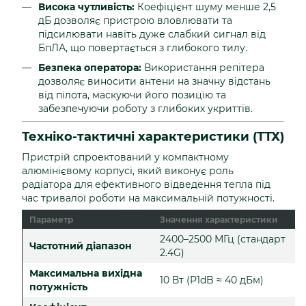
Висока чутливість:
Коефіцієнт шуму менше 2,5
дБ дозволяє пристрою вловлювати та
підсилювати навіть дуже слабкий сигнал від
БпЛА, що повертається з глибокого тилу.
Безпека оператора:
Використання репітера
дозволяє виносити антени на значну відстань
від пілота, маскуючи його позицію та
забезпечуючи роботу з глибоких укриттів.
Техніко-тактичні характеристики (ТТХ)
Пристрій спроектований у компактному
алюмінієвому корпусі, який виконує роль
радіатора для ефективного відведення тепла під
час тривалої роботи на максимальній потужності.
Параметр
Значення характеристики
2400–2500 МГц (стандарт
Частотний діапазон
2.4G)
Максимальна вихідна
10 Вт (P1dB ≈ 40 дБм)
потужність