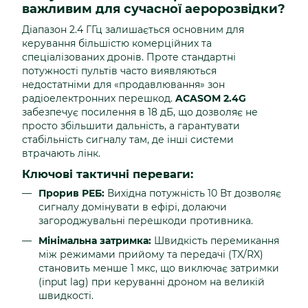
важливим для сучасної аеророзвідки?
Діапазон 2.4 ГГц залишається основним для
керування більшістю комерційних та
спеціалізованих дронів. Проте стандартні
потужності пультів часто виявляються
недостатніми для «продавлювання» зон
радіоелектронних перешкод.
ACASOM 2.4G
забезпечує посилення в 18 дБ, що дозволяє не
просто збільшити дальність, а гарантувати
стабільність сигналу там, де інші системи
втрачають лінк.
Ключові тактичні переваги:
Прорив РЕБ:
Вихідна потужність 10 Вт дозволяє
сигналу домінувати в ефірі, долаючи
загороджувальні перешкоди противника.
Мінімальна затримка:
Швидкість перемикання
між режимами прийому та передачі (TX/RX)
становить менше 1 мкс, що виключає затримки
(input lag) при керуванні дроном на великій
швидкості.