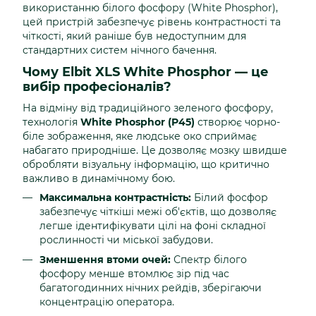
використанню білого фосфору (White Phosphor),
цей пристрій забезпечує рівень контрастності та
чіткості, який раніше був недоступним для
стандартних систем нічного бачення.
Чому Elbit XLS White Phosphor — це
вибір професіоналів?
На відміну від традиційного зеленого фосфору,
технологія
White Phosphor (P45)
створює чорно-
біле зображення, яке людське око сприймає
набагато природніше. Це дозволяє мозку швидше
обробляти візуальну інформацію, що критично
важливо в динамічному бою.
Максимальна контрастність:
Білий фосфор
забезпечує чіткіші межі об'єктів, що дозволяє
легше ідентифікувати цілі на фоні складної
рослинності чи міської забудови.
Зменшення втоми очей:
Спектр білого
фосфору менше втомлює зір під час
багатогодинних нічних рейдів, зберігаючи
концентрацію оператора.