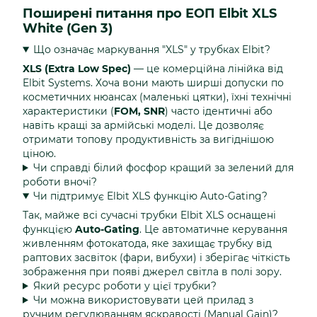
Поширені питання про ЕОП Elbit XLS
White (Gen 3)
Що означає маркування "XLS" у трубках Elbit?
XLS (Extra Low Spec)
— це комерційна лінійка від
Elbit Systems. Хоча вони мають ширші допуски по
косметичних нюансах (маленькі цятки), їхні технічні
характеристики (
FOM, SNR
) часто ідентичні або
навіть кращі за армійські моделі. Це дозволяє
отримати топову продуктивність за вигіднішою
ціною.
Чи справді білий фосфор кращий за зелений для
роботи вночі?
Чи підтримує Elbit XLS функцію Auto-Gating?
Так, майже всі сучасні трубки Elbit XLS оснащені
функцією
Auto-Gating
. Це автоматичне керування
живленням фотокатода, яке захищає трубку від
раптових засвіток (фари, вибухи) і зберігає чіткість
зображення при появі джерел світла в полі зору.
Який ресурс роботи у цієї трубки?
Чи можна використовувати цей прилад з
ручним регулюванням яскравості (Manual Gain)?