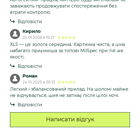
заважають продовжувати спостереження без
втрати контролю.
Відповісти
Кирило
20.01.2026 в 19:27
XLS — це золота середина. Картинка чиста, а ціна
набагато приємніша за топові MilSpec при тій же
якості.
Відповісти
Роман
24.10.2025 в 05:13
Легкий і збалансований прилад. На шоломі майже
не відчувається, шия не затікає після цілої ночі.
Відповісти
Написати відгук