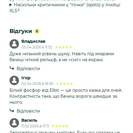
Наскільки критичними є "точки" (spots) у лінійці
XLS?
Відгуки
5
Владислав
05.04.2026 в 11:52
Дуже низький рівень шуму. Навіть під хмарами
бачиш чіткий рельєф, а не «сніг» на екрані.
Відповісти
Ігор
02.04.2026 в 16:56
Білий фосфор від Elbit — це просто казка для очей.
Контрастність така, що бачиш ворога швидше за
нього.
Відповісти
Василь
11.02.2026 в 17:11
Автогейтинг працює миттєво. Будь-які спалахи не