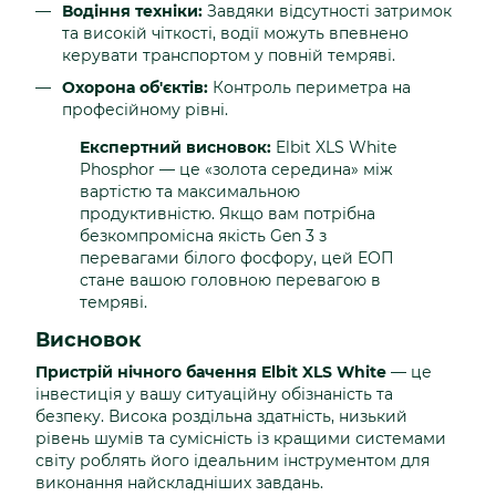
Водіння техніки:
Завдяки відсутності затримок
та високій чіткості, водії можуть впевнено
керувати транспортом у повній темряві.
Охорона об'єктів:
Контроль периметра на
професійному рівні.
Експертний висновок:
Elbit XLS White
Phosphor — це «золота середина» між
вартістю та максимальною
продуктивністю. Якщо вам потрібна
безкомпромісна якість Gen 3 з
перевагами білого фосфору, цей ЕОП
стане вашою головною перевагою в
темряві.
Висновок
Пристрій нічного бачення Elbit XLS White
— це
інвестиція у вашу ситуаційну обізнаність та
безпеку. Висока роздільна здатність, низький
рівень шумів та сумісність із кращими системами
світу роблять його ідеальним інструментом для
виконання найскладніших завдань.