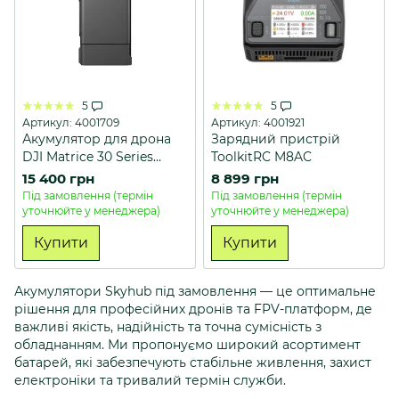
5
5
Артикул: 4001709
Артикул: 4001921
Акумулятор для дрона
Зарядний пристрій
DJI Matrice 30 Series
ToolkitRC M8AC
Intelligent Flight Battery
15 400 грн
8 899 грн
TB30
Під замовлення (термін
Під замовлення (термін
уточнюйте у менеджера)
уточнюйте у менеджера)
Купити
Купити
Акумулятори Skyhub під замовлення — це оптимальне
рішення для професійних дронів та FPV-платформ, де
важливі якість, надійність та точна сумісність з
обладнанням. Ми пропонуємо широкий асортимент
батарей, які забезпечують стабільне живлення, захист
електроніки та тривалий термін служби.