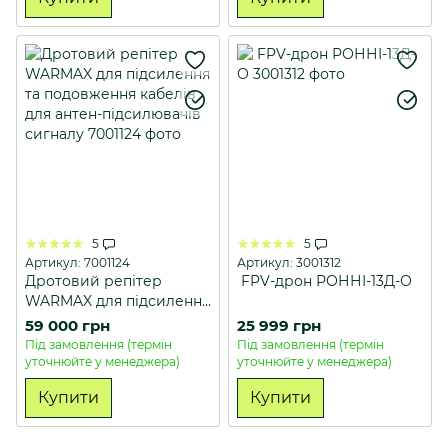
5
5
Артикул: 7001124
Артикул: 3001312
Дротовий репітер
FPV-дрон РОННІ-13Д-О
WARMAX для підсилення
та подовження кабелів
59 000 грн
25 999 грн
для антен-підсилювачів
Під замовлення (термін
Під замовлення (термін
сигналу
уточнюйте у менеджера)
уточнюйте у менеджера)
Купити
Купити