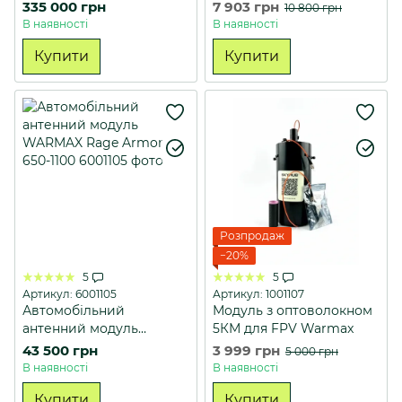
МГц, 2.4, 5.8 G)
type/QMA
335 000 грн
7 903 грн
10 800 грн
Кодифіковано
В наявності
В наявності
Купити
Купити
Розпродаж
−20%
5
5
Артикул: 6001105
Артикул: 1001107
Автомобільний
Модуль з оптоволокном
антенний модуль
5КМ для FPV Warmax
WARMAX Rage Armor
43 500 грн
3 999 грн
5 000 грн
650-1100
В наявності
В наявності
Купити
Купити