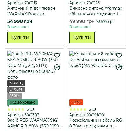
Артикул: 7001113
Артикул: 7001125
Антенний підсилювач
Виносна антена Warmax
WARMAX Booster
збільшеної потужності
2.4G/5.2G/5.8G
N-Type 2.4G/5.2G/5.8G
54 990 грн
49 990 грн
73 999 грн
40W
В наявності
В наявності
Купити
Купити
5.8МГц
2400М
350М
Кодифіковано
−27%
5
5
Артикул: 5001307
Артикул: 900101010
Засіб РЕБ WARMAX SKY
Коаксіальний кабель RG-
ARMOR 9*80W (350-1050
8 30м з роз'ємами n-