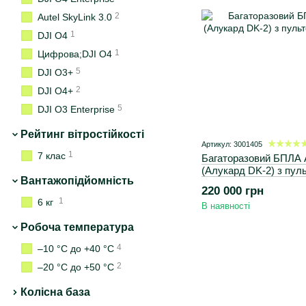
2
Autel SkyLink 3.0
1
DJI O4
1
Цифрова;DJI O4
5
DJI O3+
2
DJI O4+
5
DJI O3 Enterprise
Рейтинг вітростійкості
Артикул: 3001405
1
7 клас
Багаторазовий БПЛА
(Алукард DK-2) з пул
Вантажопідйомність
220 000 грн
1
6 кг
В наявності
Робоча температура
4
–10 °C до +40 °C
2
–20 °C до +50 °C
Колісна база