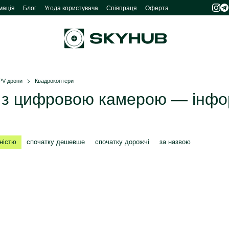
мація
Блог
Угода користувача
Співпраця
Оферта
PV-дрони
Квадрокоптери
з цифровою камерою — інфор
ністю
спочатку дешевше
спочатку дорожчі
за назвою