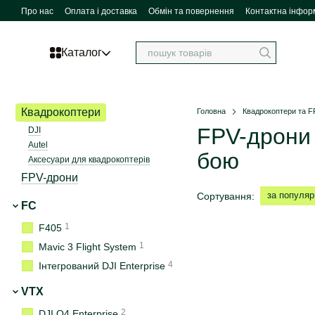
Перейти до основного контенту
Про нас
Оплата і доставка
Обмін та повернення
Контактна інфор
SkyHub для бізнесу
Ремонт
Каталог
Квадрокоптери
Головна
Квадрокоптери та F
FPV-дрони 
DJI
Autel
бою
Аксесуари для квадрокоптерів
FPV-дрони
за популяр
Сортування:
FC
1
F405
1
Mavic 3 Flight System
4
Інтегрований DJI Enterprise
VTX
2
DJI O4 Enterprise