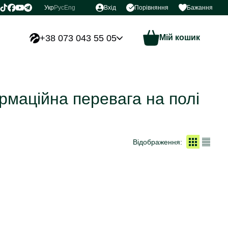
Порівняння
Укр
Рус
Eng
Вхід
Бажання
+38 073 043 55 05
Мій кошик
маційна перевага на полі
Відображення: