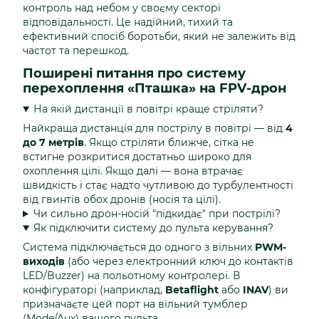
контроль над небом у своєму секторі
відповідальності. Це надійний, тихий та
ефективний спосіб боротьби, який не залежить від
частот та перешкод.
Поширені питання про систему
перехоплення «Пташка» на FPV-дрон
На якій дистанції в повітрі краще стріляти?
Найкраща дистанція для пострілу в повітрі — від
4
до 7 метрів
. Якщо стріляти ближче, сітка не
встигне розкритися достатньо широко для
охоплення цілі. Якщо далі — вона втрачає
швидкість і стає надто чутливою до турбулентності
від гвинтів обох дронів (носія та цілі).
Чи сильно дрон-носій "підкидає" при пострілі?
Як підключити систему до пульта керування?
Система підключається до одного з вільних
PWM-
виходів
(або через електронний ключ до контактів
LED/Buzzer) на польотному контролері. В
конфігураторі (наприклад,
Betaflight
або
INAV
) ви
призначаєте цей порт на вільний тумблер
(Mode/Aux) вашого пульта.