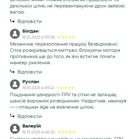
декількох цілях, не перевантажуючи дрон зайвою
вагою.
Відповісти
Богдан
16.10.2025 в 09:38
Механічне перехоплення працює безвідмовно.
Сітка розкривається миттєво, блокуючи мотори
противника ще до того, як він встигне почати
маневр ухилення.
Відповісти
Руслан
16.10.2025 в 09:22
Поєднання швидкості FPV та сітки не залишає
шансів ворожим розвідникам. Наздогнав, накинув
— і «пташка» йде на вивчення цілою.
Відповісти
Валерій
16.10.2025 в 08:20