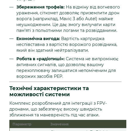
Збереження трофеїв:
На відміну від вогневого
ураження, сіткомет дозволяє приземлити дрон
ворога (наприклад, Mavic 3 або Autel) майже
неушкодженим. Це дає змогу вилучати карти
пам’яті з польотними логами та розвідданими.
Економічна вигода:
Вартість картриджа
неспівставна з вартістю ворожого розвідника,
який він здатний нейтралізувати.
Робота в «радіотиші»:
Система не випромінює
активних сигналів, що дозволяє вашому
перехоплювачу залишатися непоміченим для
ворожих засобів РЕР.
Технічні характеристики та
можливості системи
Комплекс розроблений для інтеграції з FPV-
дронами, що забезпечує високу швидкість
зближення та маневреність під час атаки.
Параметр
Значення