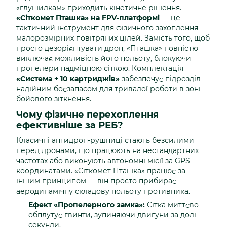
«глушилкам» приходить кінетичне рішення.
«Сіткомет Пташка» на FPV-платформі
— це
тактичний інструмент для фізичного захоплення
малорозмірних повітряних цілей. Замість того, щоб
просто дезорієнтувати дрон, «Пташка» повністю
виключає можливість його польоту, блокуючи
пропелери надміцною сіткою. Комплектація
«Система + 10 картриджів»
забезпечує підрозділ
надійним боєзапасом для тривалої роботи в зоні
бойового зіткнення.
Чому фізичне перехоплення
ефективніше за РЕБ?
Класичні антидрон-рушниці стають безсилими
перед дронами, що працюють на нестандартних
частотах або виконують автономні місії за GPS-
координатами. «Сіткомет Пташка» працює за
іншим принципом — він просто прибирає
аеродинамічну складову польоту противника.
Ефект «Пропелерного замка»:
Сітка миттєво
обплутує гвинти, зупиняючи двигуни за долі
секунди.