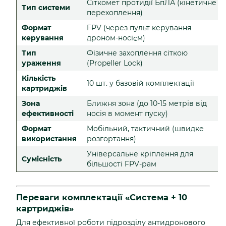
Сіткомет протидії БпЛА (кінетичне
Тип системи
перехоплення)
Формат
FPV (через пульт керування
керування
дроном-носієм)
Тип
Фізичне захоплення сіткою
ураження
(Propeller Lock)
Кількість
10 шт. у базовій комплектації
картриджів
Зона
Ближня зона (до 10-15 метрів від
ефективності
носія в момент пуску)
Формат
Мобільний, тактичний (швидке
використання
розгортання)
Універсальне кріплення для
Сумісність
більшості FPV-рам
Переваги комплектації «Система + 10
картриджів»
Для ефективної роботи підрозділу антидронового