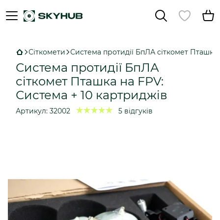
Сіткомети
Система протидії БпЛА сіткомет Пташка 
Система протидії БпЛА
сіткомет Пташка на FPV:
Система + 10 картриджів
Артикул:
32002
5 відгуків