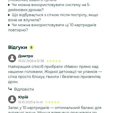
Чи можна використовувати систему на 5-
дюймових дронах?
Що відбувається з сіткою після пострілу, якщо
вона не влучила?
Чи можна використовувати ці 10 картриджів
повторно?
Відгуки
5
Дмитро
19.02.2026 в 12:38
Найкращий спосіб прибрати «Мавік» прямо над
нашими головами. Жодної детонації чи уламків —
сітка просто блокує гвинти і безпечно приземляє
дрон.
Відповісти
Юрій
16.10.2025 в 14:41
Запас у 10 картриджів — оптимальний баланс для
активної зміни. Можна впевнено працювати по