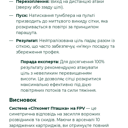
Перехоплення:
Вихід на дистанцію атаки
(зверху або ззаду цілі).
Пуск:
Натискання тумблера на пульті
призводить до миттєвого викиду сітки, яка
розкривається в повітрі за принципом
парашута.
Результат:
Нейтралізована ціль падає разом із
сіткою, що часто забезпечує «м'яку» посадку та
збереження трофея.
Порада експерта:
Для досягнення 100%
результату рекомендуємо атакувати
ціль з невеликим перевищенням
висоти. Це дозволяє сітці розкритися
максимально ефективно під дією
повітряних потоків та сили тяжіння.
Висновок
Система «Сіткомет Пташка» на FPV
— це
симетрична відповідь на засилля ворожих
розвідників та скидів. Маючи в арсеналі 10
заряджених картриджів, ви отримуєте повний