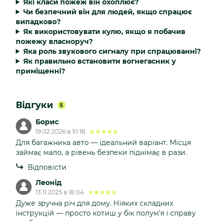
Які класи пожеж він охоплює?
Чи безпечний він для людей, якщо спрацює
випадково?
Як використовувати кулю, якщо я побачив
пожежу власноруч?
Яка роль звукового сигналу при спрацюванні?
Як правильно встановити вогнегасник у
приміщенні?
Відгуки
5
Борис
19.02.2026 в 10:18
Для багажника авто — ідеальний варіант. Місця
займає мало, а рівень безпеки піднімає в рази.
Відповісти
Леонід
13.11.2025 в 18:04
Дуже зручна річ для дому. Ніяких складних
інструкцій — просто котиш у бік полум'я і справу