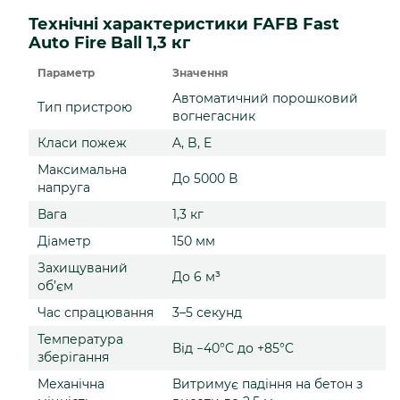
Технічні характеристики FAFB Fast
Auto Fire Ball 1,3 кг
Параметр
Значення
Автоматичний порошковий
Тип пристрою
вогнегасник
Класи пожеж
A, B, E
Максимальна
До 5000 В
напруга
Вага
1,3 кг
Діаметр
150 мм
Захищуваний
До 6 м³
об’єм
Час спрацювання
3–5 секунд
Температура
Від −40°C до +85°C
зберігання
Механічна
Витримує падіння на бетон з