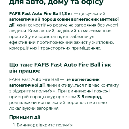
для авто, дому та офісу
FAFB Fast Auto Fire Ball 1,3 кг
— це сучасний
автоматичний порошковий вогнегасник миттєвої
дії
, який самостійно реагує на загоряння без участі
людини. Компактний, надійний та максимально
простий у використанні, він забезпечує
ефективний протипожежний захист у житлових,
комерційних і транспортних приміщеннях.
Що таке FAFB Fast Auto Fire Ball і як
він працює
FAFB Fast Auto Fire Ball — це
вогнегасник
автоматичної дії
, який активується під час контакту
з відкритим полум’ям. При виникненні пожежі
пристрій спрацьовує протягом
3–5 секунд
,
розпилюючи вогнегасний порошок і миттєво
локалізуючи загоряння.
Принцип дії
Виникає відкрите полум’я