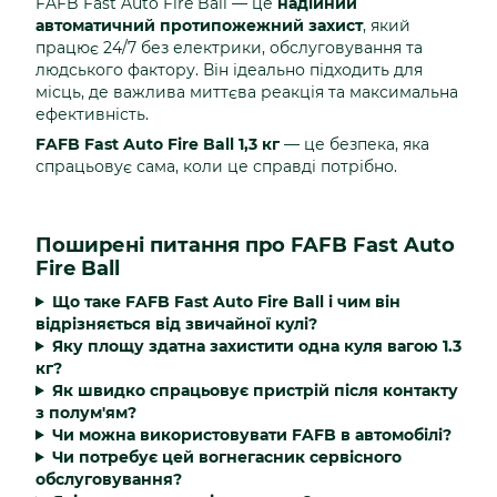
FAFB Fast Auto Fire Ball — це
надійний
автоматичний протипожежний захист
, який
працює 24/7 без електрики, обслуговування та
людського фактору. Він ідеально підходить для
місць, де важлива миттєва реакція та максимальна
ефективність.
FAFB Fast Auto Fire Ball 1,3 кг
— це безпека, яка
спрацьовує сама, коли це справді потрібно.
Поширені питання про FAFB Fast Auto
Fire Ball
Що таке FAFB Fast Auto Fire Ball і чим він
відрізняється від звичайної кулі?
Яку площу здатна захистити одна куля вагою 1.3
кг?
Як швидко спрацьовує пристрій після контакту
з полум'ям?
Чи можна використовувати FAFB в автомобілі?
Чи потребує цей вогнегасник сервісного
обслуговування?