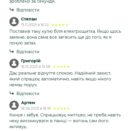
зроблено за секунди.
Відповісти
Степан
13.11.2025 в 16:22
Поставив таку кулю біля електрощитка. Якщо щось
замкне, вона сама все загасить ще до того, як я
почую запах.
Відповісти
Григорій
16.10.2025 в 15:06
Дає реальне відчуття спокою. Надійний захист,
який спрацює автоматично, навіть якщо нікого
немає поруч.
Відповісти
Артем
18.06.2025 в 18:19
Кинув і забув. Спрацьовує миттєво, не треба навіть
чеку висмикувати в паніці — вогонь сам його
активує.