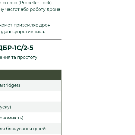
сіткою (Propeller Lock)
ну частот або роботу дрона
ткомет приземляє дрон
іддані супротивника.
ДБР-1С/2-5
ення та простоту
artridges)
уску)
ономність)
для блокування цілей