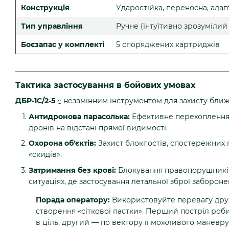
Конструкція
Ударостійка, переносна, ада
Тип управління
Ручне (інтуїтивно зрозумілий
Боєзапас у комплекті
5 споряджених картриджів
Тактика застосування в бойових умовах
ДБР-1С/2-5
є незамінним інструментом для захисту бли
Антидронова парасолька:
Ефективне перехоплення M
дронів на відстані прямої видимості.
Охорона об'єктів:
Захист блокпостів, спостережних п
«скидів».
Затримання без крові:
Блокування правопорушників
ситуаціях, де застосування летальної зброї забороне
Порада оператору:
Використовуйте перевагу друг
створення «сіткової пастки». Перший постріл роб
в ціль, другий — по вектору її можливого маневру