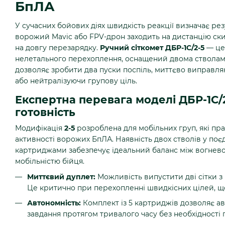
БпЛА
У сучасних бойових діях швидкість реакції визначає рез
ворожий Mavic або FPV-дрон заходить на дистанцію ски
на довгу перезарядку.
Ручний сіткомет ДБР-1С/2-5
— це
нелетального перехоплення, оснащений двома стволами
дозволяє зробити два пуски поспіль, миттєво виправл
або нейтралізуючи групову ціль.
Експертна перевага моделі ДБР-1С/
готовність
Модифікація
2-5
розроблена для мобільних груп, які пр
активності ворожих БпЛА. Наявність двох стволів у поє
картриджами забезпечує ідеальний баланс між вогнево
мобільністю бійця.
Миттєвий дуплет:
Можливість випустити дві сітки з
Це критично при перехопленні швидкісних цілей, щ
Автономність:
Комплект із 5 картриджів дозволяє а
завдання протягом тривалого часу без необхідності