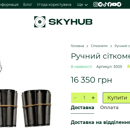
інформація
Блог
Угода користувача
Ще
Головна
Сіткомети
Ручний с
Ручний сіткоме
В наявності
Артикул: 3005
16 350 грн
Купити
Доставка
Оплата
Доставка на відділенн