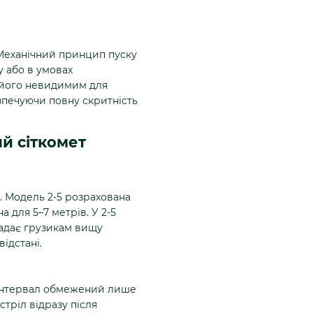
. Механічний принцип пуску
у або в умовах
ь його невидимим для
зпечуючи повну скритність
й сіткомет
ї. Модель 2-5 розрахована
на для 5–7 метрів. У 2-5
адає грузикам вищу
ідстані.
, інтервал обмежений лише
тріл відразу після