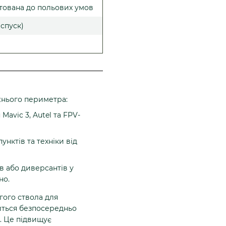
птована до польових умов
 спуск)
жнього периметра:
avic 3, Autel та FPV-
унктів та техніки від
 або диверсантів у
но.
ого ствола для
иться безпосередньо
. Це підвищує