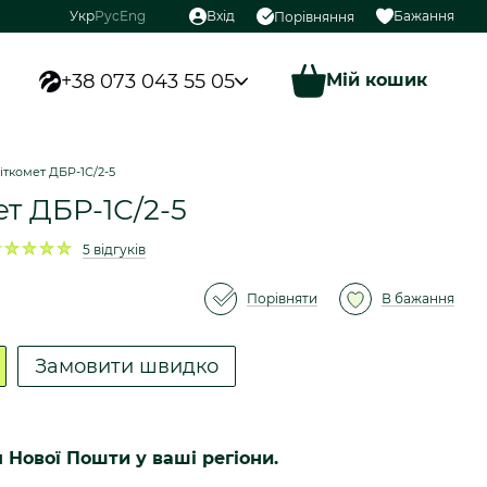
Укр
Рус
Eng
Вхід
Бажання
Порівняння
+38 073 043 55 05
Мій кошик
іткомет ДБР-1С/2-5
т ДБР-1С/2-5
5 відгуків
Порівняти
В бажання
Замовити швидко
я Нової Пошти у ваші регіони.