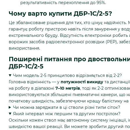
результативність перехоплення до 95%.
Чому варто купити ДБР-1С/2-5?
Це збалансоване рішення для тих, хто цінує надійність
гарантує роботу пристрою навіть після занурення у вод
екстремального бруду. Відсутність електроніки робит
ворожих засобів радіоелектронної розвідки (РЕР), забе
використання.
Поширені питання про двоствольни
ДБР-1С/2-5
Чим модель 2-5 принципово відрізняється від 2-2?
Головна відмінність — у
потужності викиду
та дистанці
на роботу в діапазоні
7–10 метрів
, тоді як 2-2 оптимізова
використовуються збільшені пневматичні камери, що н
початкову швидкість, забезпечуючи кращу балістику на в
Чи можна заряджати в ці стволи різні типи сіток?
Який інтервал між першим та другим пострілом?
Оскільки кожен ствол має автономну систему ініціації
швидкістю вашої реакції. Ви можете зробити другий пос