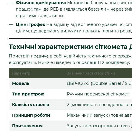
Фізичне домінування:
Механічне блокування гвинтів 
працює там, де РЕБ виявляється безсилим через змі
в режимі «радіотиші».
Цінні трофеї:
На відміну від вогневого ураження, сі
цілим, що дає змогу вилучити польотні логи та розв
Технічні характеристики сіткомета 
Пристрій поєднує в собі надійність тактичного спорядж
експлуатації. Нижче наведено оновлені ТТХ комплексу:
Параметр
Значення характеристики
Модель
ДБР-1С/2-5 (Double Barrel / 5 C
Тип пристрою
Ручний переносної сіткомет
Кількість стволів
2 (можливість послідовного п
Принцип роботи
Механічний запуск (повна авт
Призначення
Запуск та розгортання сітки 