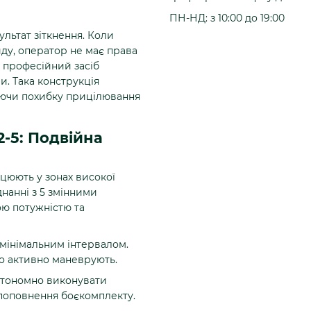
ПН-НД: з 10:00 до 19:00
ультат зіткнення. Коли
ду, оператор не має права
 професійний засіб
. Така конструкція
яючи похибку прицілювання
2-5: Подвійна
ацюють у зонах високої
днанні з 5 змінними
ю потужністю та
 мінімальним інтервалом.
о активно маневрують.
втономно виконувати
 поповнення боєкомплекту.