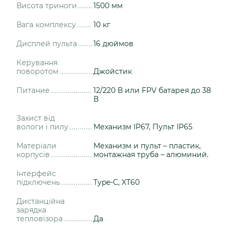
Висота триноги
1500 мм
Вага комплексу
10 кг
Дисплей пульта
16 дюймов
Керування
поворотом
Джойстик
Питание
12/220 В или FPV батарея до 38
В
Захист від
вологи і пилу
Механизм IP67, Пульт IP65
Матеріали
Механизм и пульт – пластик,
корпусів
монтажная труба – алюминий.
Інтерфейс
підключень
Type-C, XT60
Дистанційна
зарядка
тепловізора
Да