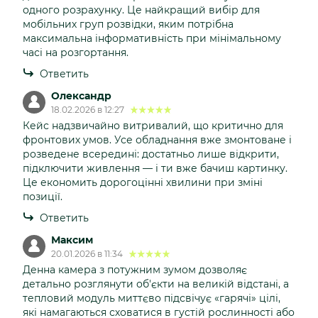
одного розрахунку. Це найкращий вибір для
мобільних груп розвідки, яким потрібна
максимальна інформативність при мінімальному
часі на розгортання.
Ответить
Олександр
18.02.2026 в 12:27
Кейс надзвичайно витривалий, що критично для
фронтових умов. Усе обладнання вже змонтоване і
розведене всередині: достатньо лише відкрити,
підключити живлення — і ти вже бачиш картинку.
Це економить дорогоцінні хвилини при зміні
позиції.
Ответить
Максим
20.01.2026 в 11:34
Денна камера з потужним зумом дозволяє
детально розглянути об'єкти на великій відстані, а
тепловий модуль миттєво підсвічує «гарячі» цілі,
які намагаються сховатися в густій рослинності або