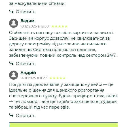
за маскувальними сітками.
Ответить
Вадим
18.12.2025 в 12:50
Стабільність сигналу та якість картинки на висоті.
Захищений корпус дозволяє не хвилюватися за
дорогу електроніку під час зливи чи сильного
запилення. Система працює як годинник,
забезпечуючи повний контроль над сектором 24/7.
Ответить
Андрій
14.11.2025 в 11:27
Поєднання двох каналів у захищеному кейсі — це
ідеальне рішення для швидкого розгортання
спостережного пункту. Вдень працює оптика, вночі
— тепловізор, і все це надійно захищено від ударів
та вібрацій під час переїздів.
Ответить