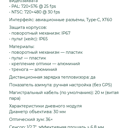
видеозахвата
• PAL: 720×576 @ 25 fps
• NTSC: 720×480 @ 30 fps
Интерфейс: авиационные разъёмы, Type-C, XT60
Защита корпусов:
• поворотный механизм: IP67
• пульт (кейс): IP65
Материалы:
• поворотный механизм — пластик
• пульт — пластик
• крепление оптики — алюминий
• тренога — алюминий
Дистанционная зарядка тепловизора: да
Показатель азимута: ручная настройка (без GPS)
Магистральный кабель (по умолчанию): 20 м (витая
пара)
Характеристики дневного модуля
Диаметр объектива: 30 мм
Оптический зум: 36×
Сенсор: 1/2.7", эффективная площадь > 6.8 мм