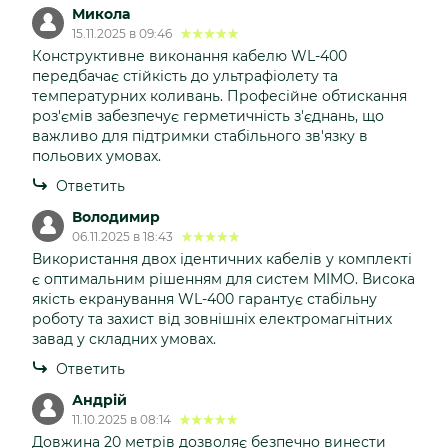
Микола
15.11.2025 в 09:46
Конструктивне виконання кабелю WL-400
передбачає стійкість до ультрафіолету та
температурних коливань. Професійне обтискання
роз'ємів забезпечує герметичність з'єднань, що
важливо для підтримки стабільного зв'язку в
польових умовах.
Ответить
Володимир
06.11.2025 в 18:43
Використання двох ідентичних кабелів у комплекті
є оптимальним рішенням для систем MIMO. Висока
якість екранування WL-400 гарантує стабільну
роботу та захист від зовнішніх електромагнітних
завад у складних умовах.
Ответить
Андрій
11.10.2025 в 08:14
Довжина 20 метрів дозволяє безпечно винести