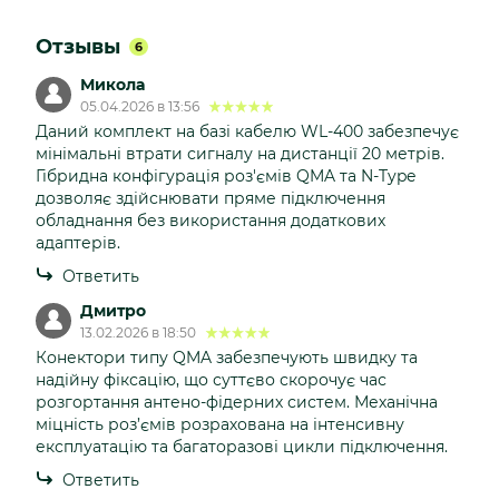
Отзывы
6
Микола
05.04.2026 в 13:56
Даний комплект на базі кабелю WL-400 забезпечує
мінімальні втрати сигналу на дистанції 20 метрів.
Гібридна конфігурація роз'ємів QMA та N-Type
дозволяє здійснювати пряме підключення
обладнання без використання додаткових
адаптерів.
Ответить
Дмитро
13.02.2026 в 18:50
Конектори типу QMA забезпечують швидку та
надійну фіксацію, що суттєво скорочує час
розгортання антено-фідерних систем. Механічна
міцність роз’ємів розрахована на інтенсивну
експлуатацію та багаторазові цикли підключення.
Ответить