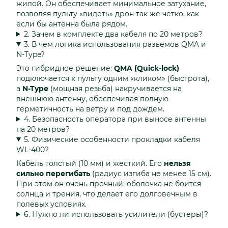
жилой. Он обеспечивает минимальное затухание,
позволяя пульту «видеть» дрон так же четко, как
если бы антенна была рядом.
2. Зачем в комплекте два кабеля по 20 метров?
3. В чем логика использования разъемов QMA и
N-Type?
Это гибридное решение:
QMA (Quick-lock)
подключается к пульту одним «кликом» (быстрота),
а
N-Type
(мощная резьба) накручивается на
внешнюю антенну, обеспечивая полную
герметичность на ветру и под дождем.
4. Безопасность оператора при выносе антенны
на 20 метров?
5. Физические особенности прокладки кабеля
WL-400?
Кабель толстый (10 мм) и жесткий. Его
нельзя
сильно перегибать
(радиус изгиба не менее 15 см).
При этом он очень прочный: оболочка не боится
солнца и трения, что делает его долговечным в
полевых условиях.
6. Нужно ли использовать усилители (бустеры)?