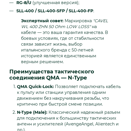
RG-8/U
(улучшенная версия);
SLL-400 / SLL-400-SFP / SLL-400-FP
.
Экспертный совет:
Маркировка
"CAVEL
WL 400 ZHN 50 Ohm LOW LOSS"
на
кабеле — это ваша гарантия качества. В
боевых условиях, где от стабильности
связи зависит жизнь, выбор
итальянского бренда с 50-летней
историей является единственным
верным решением.
Преимущества тактического
соединения QMA — N-Type
QMA Quick-Lock:
Позволяет подключать кабель
к пульту или станции управления одним
движением без накручивания резьбы, что
критично при быстрой смене позиции.
N-Type (Male):
Классический надежный разъем
для подключения к большинству тактических
антенн и усилителей (AvengeAngel, Alientech и
др.).