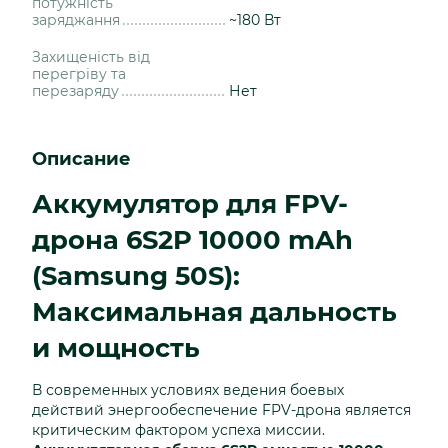
потужність
заряджання
~180 Вт
Захищеність від
перегріву та
перезаряду
Нет
Описание
Аккумулятор для FPV-
дрона 6S2P 10000 mAh
(Samsung 50S):
Максимальная дальность
и мощность
В современных условиях ведения боевых
действий энергообеспечение FPV-дрона является
критическим фактором успеха миссии.