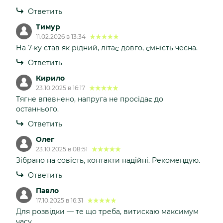
Ответить
Тимур
11.02.2026 в 13:34
На 7-ку став як рідний, літає довго, ємність чесна.
Ответить
Кирило
23.10.2025 в 16:17
Тягне впевнено, напруга не просідає до
останнього.
Ответить
Олег
23.10.2025 в 08:51
Зібрано на совість, контакти надійні. Рекомендую.
Ответить
Павло
17.10.2025 в 16:31
Для розвідки — те що треба, витискаю максимум
часу.