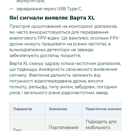
акумулятора;
заряджання через USB Type-C.
Які сигнали виявляє Варта XL
Пристрій орієнтований на моніторинг діапазонів,
які часто використовуються для передавання
аналогового FPV-відео. Це важливо, оскільки FPV-
дрони можуть працювати на різних частотах, а
вузькодіапазонні детектори не завжди
забезпечують достатнє покриття.
Варта XL сканує одразу кілька частотних діапазонів,
що підвищує ймовірність своєчасного виявлення
сигналу. Фактична дальність залежить від
потужності відеопередавача дрона, висоти
польоту, рельєфу, типу антен, забудови, погодних
умов і загального рівня радіочастотних завад.
Параметр
Значення
Практичне значення
Підходить для
Портативний
мобільного
Тип