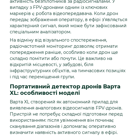
активність безпілотників за радіосигналами. У
випадку з FPV-дронами одним із ключових
маркерів є робота відеопередавача. Коли дрон
передає зображення оператору, в ефірі з’являється
характерний сигнал, який може бути зафіксований
спеціальним аналізатором.
На відміну від візуального спостереження,
радіочастотний моніторинг дозволяє отримати
попередження раніше, особливо коли дрон ще
складно помітити або почути. Це важливо на
відкритій місцевості, у забудові, біля
інфраструктурних об’єктів, на тимчасових позиціях
і під час переміщення групи.
Портативний детектор дронів Варта
XL: особливості моделі
Варта XL створений як автономний прилад для
виявлення аналогових відеосигналів FPV-дронів.
Пристрій не потребує складної підготовки перед
використанням: після увімкнення він починає
сканування діапазонів і допомагає оперативно
визначити наявність активного сигналу в ефірі.