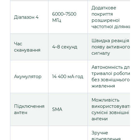
Додаткове
6000–7500
покриття
Діапазон 4
МГц
розширеної
частотної ділянки
Швидка реакція на
Час
4–8 секунд
появу активного
сканування
сигналу
Автономність для
тривалої роботи
Акумулятор
14 400 мА·год
без зовнішнього
живлення
Можливість
Підключення
використовувати
SMA
антен
сумісні зовнішні
антени
Зручне
відновлення