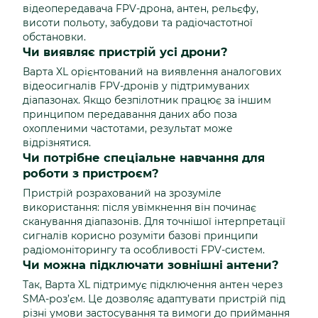
відеопередавача FPV-дрона, антен, рельєфу,
висоти польоту, забудови та радіочастотної
обстановки.
Чи виявляє пристрій усі дрони?
Варта XL орієнтований на виявлення аналогових
відеосигналів FPV-дронів у підтримуваних
діапазонах. Якщо безпілотник працює за іншим
принципом передавання даних або поза
охопленими частотами, результат може
відрізнятися.
Чи потрібне спеціальне навчання для
роботи з пристроєм?
Пристрій розрахований на зрозуміле
використання: після увімкнення він починає
сканування діапазонів. Для точнішої інтерпретації
сигналів корисно розуміти базові принципи
радіомоніторингу та особливості FPV-систем.
Чи можна підключати зовнішні антени?
Так, Варта XL підтримує підключення антен через
SMA-роз’єм. Це дозволяє адаптувати пристрій під
різні умови застосування та вимоги до приймання