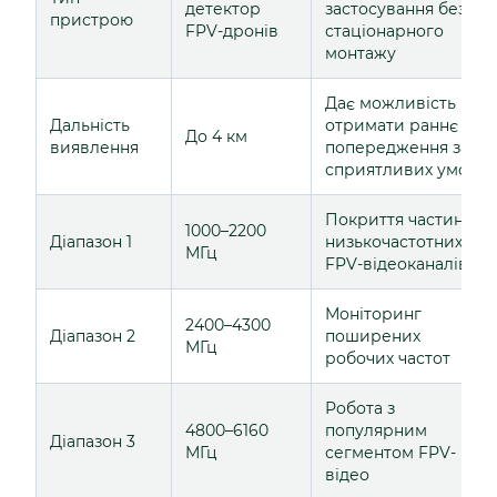
детектор
застосування без
пристрою
FPV-дронів
стаціонарного
монтажу
Дає можливість
Дальність
отримати раннє
До 4 км
виявлення
попередження за
сприятливих умов
Покриття частини
1000–2200
Діапазон 1
низькочастотних
МГц
FPV-відеоканалів
Моніторинг
2400–4300
Діапазон 2
поширених
МГц
робочих частот
Робота з
4800–6160
популярним
Діапазон 3
МГц
сегментом FPV-
відео