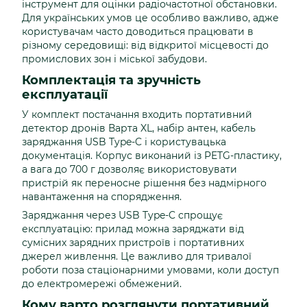
інструмент для оцінки радіочастотної обстановки.
Для українських умов це особливо важливо, адже
користувачам часто доводиться працювати в
різному середовищі: від відкритої місцевості до
промислових зон і міської забудови.
Комплектація та зручність
експлуатації
У комплект постачання входить портативний
детектор дронів Варта XL, набір антен, кабель
заряджання USB Type-C і користувацька
документація. Корпус виконаний із PETG-пластику,
а вага до 700 г дозволяє використовувати
пристрій як переносне рішення без надмірного
навантаження на спорядження.
Заряджання через USB Type-C спрощує
експлуатацію: прилад можна заряджати від
сумісних зарядних пристроїв і портативних
джерел живлення. Це важливо для тривалої
роботи поза стаціонарними умовами, коли доступ
до електромережі обмежений.
Кому варто розглянути портативний