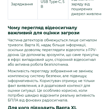
USB Type-C, 5
Заряджання
заряду від
В
поширених
джерел живлення
Чому перегляд відеосигналу
важливий для оцінки загрози
Частина детекторів обмежується лише сигналом
тривоги. Варта XL надає більше інформації,
оскільки дозволяє переглядати відеопотік з FPV-
дрона. Це допомагає зрозуміти, що саме присутнє
в ефірі: випадковий шум, сторонній відеосигнал
або активна робота безпілотника.
Можливість перегляду зображення не замінює
комплексну систему безпеки, але підвищує
інформативність. Користувач отримує не тільки
факт виявлення, а й додатковий контекст для
оцінки ситуації. Це особливо корисно, коли
потрібно швидко відрізнити реальну активність
БПЛА від фонових радіосигналів.
Для кого підходить Варта XL