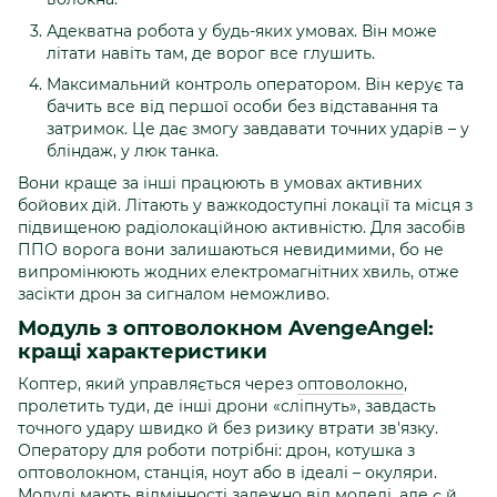
Адекватна робота у будь-яких умовах. Він може
літати навіть там, де ворог все глушить.
Максимальний контроль оператором. Він керує та
бачить все від першої особи без відставання та
затримок. Це дає змогу завдавати точних ударів – у
бліндаж, у люк танка.
Вони краще за інші працюють в умовах активних
бойових дій. Літають у важкодоступні локації та місця з
підвищеною радіолокаційною активністю. Для засобів
ППО ворога вони залишаються невидимими, бо не
випромінюють жодних електромагнітних хвиль, отже
засікти дрон за сигналом неможливо.
Модуль з оптоволокном AvengeAngel:
кращі характеристики
Коптер, який управляється через
оптоволокно
,
пролетить туди, де інші дрони «сліпнуть», завдасть
точного удару швидко й без ризику втрати зв'язку.
Оператору для роботи потрібні: дрон, котушка з
оптоволокном, станція, ноут або в ідеалі – окуляри.
Модулі мають відмінності залежно від моделі, але є й