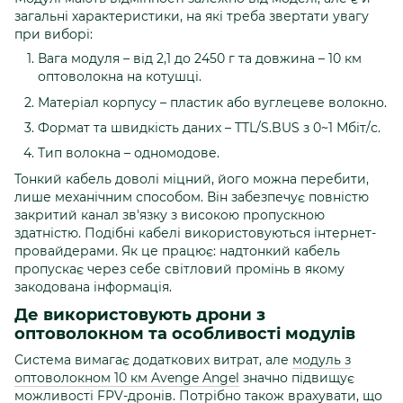
загальні характеристики, на які треба звертати увагу
при виборі:
Вага модуля – від 2,1 до 2450 г та довжина – 10 км
оптоволокна на котушці.
Матеріал корпусу – пластик або вуглецеве волокно.
Формат та швидкість даних – TTL/S.BUS з 0~1 Мбіт/с.
Тип волокна – одномодове.
Тонкий кабель доволі міцний, його можна перебити,
лише механічним способом. Він забезпечує повністю
закритий канал зв'язку з високою пропускною
здатністю. Подібні кабелі використовуються інтернет-
провайдерами. Як це працює: надтонкий кабель
пропускає через себе світловий промінь в якому
закодована інформація.
Де використовують дрони з
оптоволокном та особливості модулів
Система вимагає додаткових витрат, але
модуль з
оптоволокном 10 км Avenge Angel
значно підвищує
можливості FPV-дронів. Потрібно також врахувати, що