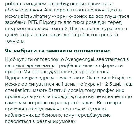
робота з модулем потребує певних навичок та
обслуговування. Але переваги оптоволокна дають
можливість літати у «чорних» зонах, де все глушиться
засобами РЕБ. Підходить для тихої розвідки перед
штурмом ворожих позицій. Для точкового ураження
цілей та для інших задач, де потрібні контроль та
точність.
Як вибрати та замовити оптоволокно
Щоб купити оптоволокно AvengeAngel, звертайтеся в
наш
мілітарі магазин
. Придбання можна оформити
просто. Ми організуємо швидке доставлення.
Відправляємо одразу після оплати. Якщо ви в Києві, то
можна орієнтуватися на 1 день, по Україні – 2-3 дні. Наші
спеціалісти мають багатий досвід, тому професійно
проконсультують та порадять, якщо ви не впевнені, що
саме вам потрібно під конкретні задачі. Всі товари
проходять тестування на полігонах в умовах,
наближених до бойових, тому передбачувано
поводяться в реальних умовах.