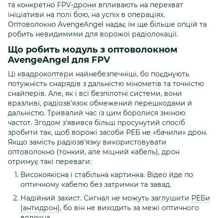
та конкретно
FPV-дрони
впливають на перехват
ініціативи на полі бою, на успіх в операціях.
Оптоволокно AvengeAngel надає їм ще більше опцій та
робить невидимими для ворожої радіолокації.
Що робить модуль з оптоволокном
AvengeAngel для FPV
Ці
квадрокоптери
найнебезпечніші, бо поєднують
потужність снарядів з дальністю мінометів та точністю
снайперів. Але, як і всі безпілотні системи, вони
вразливі, радіозв'язок обмежений перешкодами й
дальністю. Тривалий час із цим боролися зміною
частот. Згодом з'явився більш просунутий спосіб
зробити так, щоб ворожі засоби РЕБ не «бачили» дрон.
Якщо замість радіозв'язку використовувати
оптоволокно (тонкий, але міцний кабель), дрон
отримує такі переваги:
Високоякісна і стабільна картинка. Відео йде по
оптичному кабелю без затримки та завад.
Надійний захист. Сигнал не можуть заглушити
РЕБи
(антидрон)
, бо він не виходить за межі оптичного
волокна.