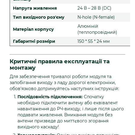
Напруга живлення
24 В – 28 В (DC)
Тип вихідного роз'єму
N-hole (N-female)
Алюміній
Матеріал корпусу
(теплопровідний)
Габаритні розміри
150 * 55 * 24 мм
Критичні правила експлуатації та
монтажу
Для забезпечення тривалої роботи модуля та
запобігання виходу з ладу дорогої електроніки,
обов’язково дотримуйтесь наступних інструкцій:
Послідовність підключення:
Спочатку
необхідно підключити антену або еквівалент
навантаження до РЧ-виходу, і лише після цього
подавати живлення. Вмикання модуля без
антени призведе до миттєвого згорання
вихідного каскаду!