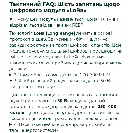
Тактичний FAQ: Шість запитань щодо
цифрового модуля «LoRa»
1. Чому цей модуль називається «LoRa» і чим він
відрізняється від звичайних РЕБ?
Технологія
LoRa (Long Range)
лежить в основі
протоколів
ELRS
. Звичайний «білий шум» не
завжди ефективний проти цифрових пакетів. Цей
модуль генерує спеціальні цифрові перешкоди, які
імітують структуру пакетів LoRa, буквально
«забиваючи» мізки приймача дрона некоректними
даними.
2. Чому обрано саме діапазон 600–700 МГц?
3. Який реальний радіус захисту дають 50 Вт
цифрового сигналу?
Цифрові перешкоди ефективніші за аналоговий
шум. При потужності
50 Вт
модуль здатний
створити «непрохідну стіну» на відстані
250–400
метрів
. Цього достатньо, щоб дрон втратив зв'язок
і «осліп» ще на етапі розгону для фінального піке.
4. Наскільки цей модуль «прожорливий» до
твоєї енергосистеми?