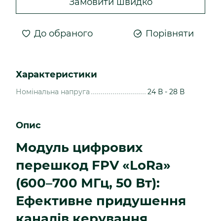
Замовити швидко
До обраного
Порівняти
Характеристики
Номінальна напруга
24 В - 28 В
Опис
Модуль цифрових
перешкод FPV «LoRa»
(600–700 МГц, 50 Вт):
Ефективне придушення
каналів керування