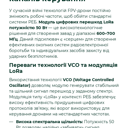
У сучасній війні технологій FPV-дрони постійно
змінюють робочі частоти, щоб обійти стандартні
системи РЕБ.
Модуль цифрових перешкод LoRa
потужністю 50 Вт
— це високотехнологічне
рішення для створення завад у діапазоні
600–700
МГц
. Даний підсилювач є «серцем» для створення
ефективних окопних систем радіоелектронної
боротьби та індивідуальних засобів захисту від
ударних безпілотників.
Переваги технології VCO та модуляція
LoRa
Використання технології
VCO (Voltage Controlled
Oscillator)
дозволяє модулю генерувати стабільний
та щільний сигнал перешкод у заданому спектрі.
Модуляція типу «LoRa» у контексті РЕБ забезпечує
високу ефективність придушення цифрових
протоколів зв’язку, які ворог використовує для
керування дронами на нестандартних частотах.
Висока спектральна щільність:
Потужність 50
Вт дозволяє надійно «забивати» сигнал