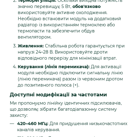
Терморегуляція:
Оскільки вихідна потужність
значно перевищує 5 Вт,
обов'язково
використовуйте активне охолодження.
Необхідно встановити модуль на додатковий
радіатор із використанням термоклею або
термопасти та забезпечити обдув
вентилятором.
Живлення:
Стабільна робота гарантується при
напрузі 24–28 В. Використовуйте дроти
відповідного перерізу для мінімізації втрат.
Керування (лінія перемикача):
Для активації
модуля необхідно підключити сигнальну лінію
(лінію перемикача) разом із червоним дротом
до позитивного полюса (+).
Доступні модифікації за частотами
Ми пропонуємо лінійку ідентичних підсилювачів,
що дозволяє зібрати багатодіапазонну систему
захисту:
420–460 МГц:
Для придушення низькочастотних
каналів керування.