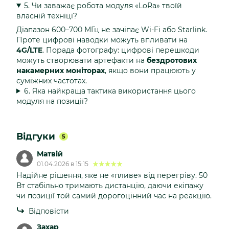
5. Чи заважає робота модуля «LoRa» твоїй
власній техніці?
Діапазон 600–700 МГц не зачіпає Wi-Fi або Starlink.
Проте цифрові наводки можуть впливати на
4G/LTE
. Порада фотографу: цифрові перешкоди
можуть створювати артефакти на
бездротових
накамерних моніторах
, якщо вони працюють у
суміжних частотах.
6. Яка найкраща тактика використання цього
модуля на позиції?
Відгуки
5
Матвій
01.04.2026 в 15:15
Надійне рішення, яке не «пливе» від перегріву. 50
Вт стабільно тримають дистанцію, даючи екіпажу
чи позиції той самий дорогоцінний час на реакцію.
Відповісти
Захар