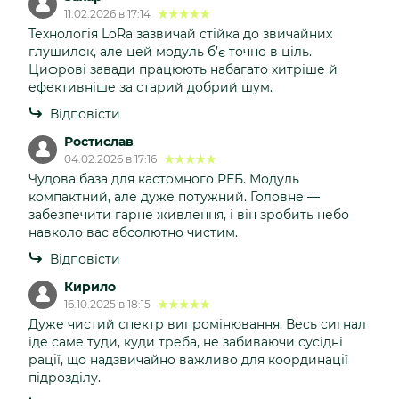
11.02.2026 в 17:14
Технологія LoRa зазвичай стійка до звичайних
глушилок, але цей модуль б’є точно в ціль.
Цифрові завади працюють набагато хитріше й
ефективніше за старий добрий шум.
Відповісти
Ростислав
04.02.2026 в 17:16
Чудова база для кастомного РЕБ. Модуль
компактний, але дуже потужний. Головне —
забезпечити гарне живлення, і він зробить небо
навколо вас абсолютно чистим.
Відповісти
Кирило
16.10.2025 в 18:15
Дуже чистий спектр випромінювання. Весь сигнал
іде саме туди, куди треба, не забиваючи сусідні
рації, що надзвичайно важливо для координації
підрозділу.