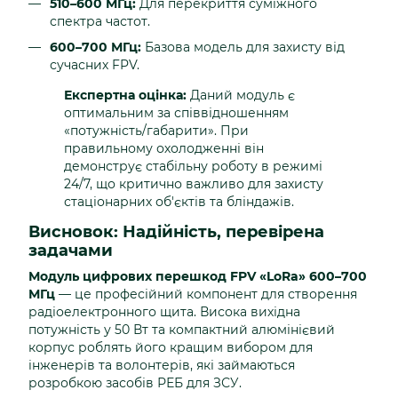
510–600 МГц:
Для перекриття суміжного
спектра частот.
600–700 МГц:
Базова модель для захисту від
сучасних FPV.
Експертна оцінка:
Даний модуль є
оптимальним за співвідношенням
«потужність/габарити». При
правильному охолодженні він
демонструє стабільну роботу в режимі
24/7, що критично важливо для захисту
стаціонарних об'єктів та бліндажів.
Висновок: Надійність, перевірена
задачами
Модуль цифрових перешкод FPV «LoRa» 600–700
МГц
— це професійний компонент для створення
радіоелектронного щита. Висока вихідна
потужність у 50 Вт та компактний алюмінієвий
корпус роблять його кращим вибором для
інженерів та волонтерів, які займаються
розробкою засобів РЕБ для ЗСУ.