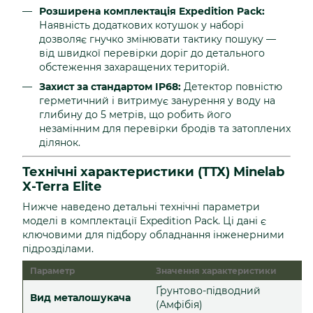
Розширена комплектація Expedition Pack:
Наявність додаткових котушок у наборі
дозволяє гнучко змінювати тактику пошуку —
від швидкої перевірки доріг до детального
обстеження захаращених територій.
Захист за стандартом IP68:
Детектор повністю
герметичний і витримує занурення у воду на
глибину до 5 метрів, що робить його
незамінним для перевірки бродів та затоплених
ділянок.
Технічні характеристики (ТТХ) Minelab
X-Terra Elite
Нижче наведено детальні технічні параметри
моделі в комплектації Expedition Pack. Ці дані є
ключовими для підбору обладнання інженерними
підрозділами.
Параметр
Значення характеристики
Ґрунтово-підводний
Вид металошукача
(Амфібія)