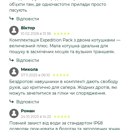
об'єкти там, де одночастотні прилади просто
пасують.
Відповісти
Віктор
10.02.2026 в 13:36
Комплектація Expedition Pack з двома котушками —
величезний плюс. Мала котушка ідеальна для
пошуку в засмічених місцях та вузьких траншеях.
Відповісти
Микола
07.11.2025 в 06:10
Бездротові навушники в комплекті дають свободу
рухів, що критично для сапера. Жодних дротів, які
можуть зачепитися за гілки чи спорядження.
Відповісти
Роман
24.10.2025 в 14:22
Повний захист від води за стандартом IP68
дозволяє працювати в болотах та затоплених зонах.