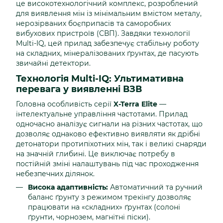
це високотехнологічний комплекс, розроблений
для виявлення мін із мінімальним вмістом металу,
нерозірваних боєприпасів та саморобних
вибухових пристроїв (СВП). Завдяки технології
Multi-IQ, цей прилад забезпечує стабільну роботу
на складних, мінералізованих ґрунтах, де пасують
звичайні детектори.
Технологія Multi-IQ: Ультимативна
перевага у виявленні ВЗВ
Головна особливість серії
X-Terra Elite
—
інтелектуальне управління частотами. Прилад
одночасно аналізує сигнали на різних частотах, що
дозволяє однаково ефективно виявляти як дрібні
детонатори протипіхотних мін, так і великі снаряди
на значній глибині. Це виключає потребу в
постійній зміні налаштувань під час проходження
небезпечних ділянок.
Висока адаптивність:
Автоматичний та ручний
баланс ґрунту з режимом трекінгу дозволяє
працювати на «складних» ґрунтах (солоні
ґрунти, чорнозем, магнітні піски).