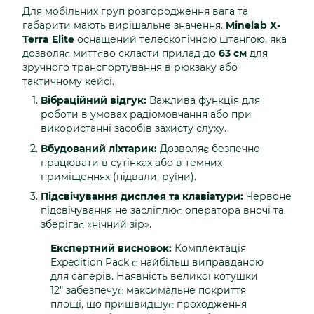
Для мобільних груп розгородження вага та
габарити мають вирішальне значення.
Minelab X-
Terra Elite
оснащений телескопічною штангою, яка
дозволяє миттєво скласти прилад до
63 см
для
зручного транспортування в рюкзаку або
тактичному кейсі.
Вібраційний відгук:
Важлива функція для
роботи в умовах радіомовчання або при
використанні засобів захисту слуху.
Вбудований ліхтарик:
Дозволяє безпечно
працювати в сутінках або в темних
приміщеннях (підвали, руїни).
Підсвічування дисплея та клавіатури:
Червоне
підсвічування не засліплює оператора вночі та
зберігає «нічний зір».
Експертний висновок:
Комплектація
Expedition Pack є найбільш виправданою
для саперів. Наявність великої котушки
12" забезпечує максимальне покриття
площі, що пришвидшує проходження