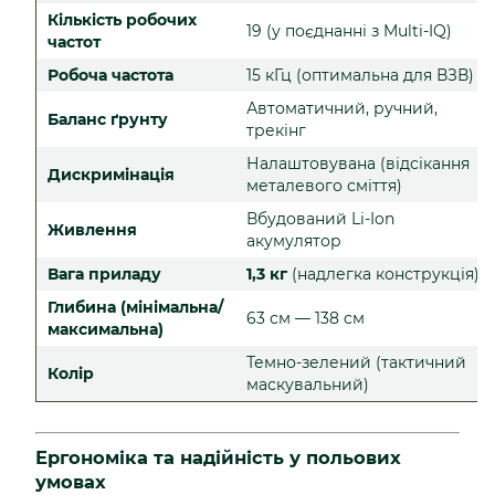
Кількість робочих
19 (у поєднанні з Multi-IQ)
частот
Робоча частота
15 кГц (оптимальна для ВЗВ)
Автоматичний, ручний,
Баланс ґрунту
трекінг
Налаштовувана (відсікання
Дискримінація
металевого сміття)
Вбудований Li-Ion
Живлення
акумулятор
Вага приладу
1,3 кг
(надлегка конструкція)
Глибина (мінімальна/
63 см — 138 см
максимальна)
Темно-зелений (тактичний
Колір
маскувальний)
Ергономіка та надійність у польових
умовах