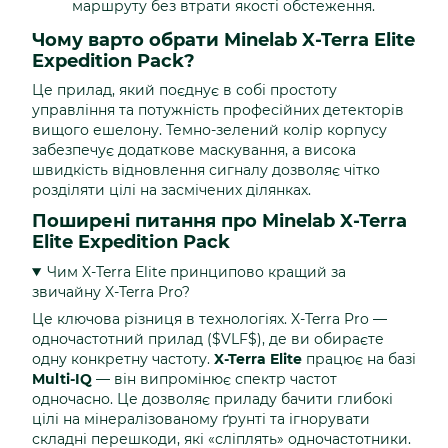
маршруту без втрати якості обстеження.
Чому варто обрати Minelab X-Terra Elite
Expedition Pack?
Це прилад, який поєднує в собі простоту
управління та потужність професійних детекторів
вищого ешелону. Темно-зелений колір корпусу
забезпечує додаткове маскування, а висока
швидкість відновлення сигналу дозволяє чітко
розділяти цілі на засмічених ділянках.
Поширені питання про Minelab X-Terra
Elite Expedition Pack
Чим X-Terra Elite принципово кращий за
звичайну X-Terra Pro?
Це ключова різниця в технологіях. X-Terra Pro —
одночастотний прилад ($VLF$), де ви обираєте
одну конкретну частоту.
X-Terra Elite
працює на базі
Multi-IQ
— він випромінює спектр частот
одночасно. Це дозволяє приладу бачити глибокі
цілі на мінералізованому ґрунті та ігнорувати
складні перешкоди, які «сліплять» одночастотники.