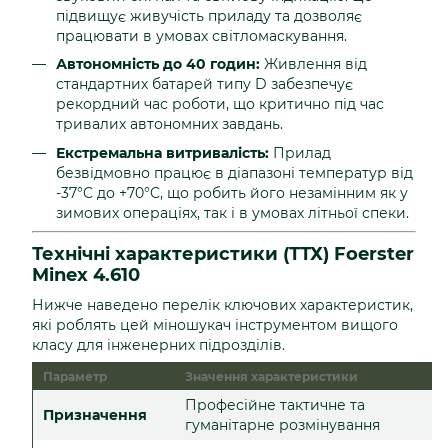
підвищує живучість приладу та дозволяє
працювати в умовах світломаскування.
Автономність до 40 годин:
Живлення від
стандартних батарей типу D забезпечує
рекордний час роботи, що критично під час
тривалих автономних завдань.
Екстремальна витривалість:
Прилад
безвідмовно працює в діапазоні температур від
-37°C до +70°C, що робить його незамінним як у
зимових операціях, так і в умовах літньої спеки.
Технічні характеристики (ТТХ) Foerster
Minex 4.610
Нижче наведено перелік ключових характеристик,
які роблять цей міношукач інструментом вищого
класу для інженерних підрозділів.
Параметр
Значення характеристики
Професійне тактичне та
Призначення
гуманітарне розмінування