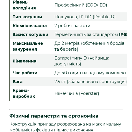
Рівень
Професійний (EOD/IED)
володіння
Тип котушки
Пошукова, 11" DD (Double-D)
Кількість частот
2 робочі частоти
Захист котушки
Герметичність за стандартом
IP68
Максимальне
До 2 метрів (обстеження бродів
занурення
та берегів)
Батареї типу D (найвища
Живлення
доступність)
Час роботи
До 40 годин на одному комплекті
Вага
2.5 кг (збалансована конструкція)
Країна-
Німеччина (Foerster)
виробник
Фізичні параметри та ергономіка
Конструкція приладу розрахована на максимальну
мобільність фахівця під час виконання