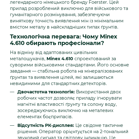
легендарного німецького бренду Foerster. Цей
прилад розроблений виключно для військового та
гуманітарного розмінування, забезпечуючи
виняткову точність виявлення мін із мінімальним
вмістом металу в найскладніших типах ґрунтів.
Технологічна перевага: Чому Minex
4.610 обирають професіонали?
На відміну від адаптованих цивільних
металошукачів,
Minex 4.610
спроектований за
суворими військовими стандартами. Його основне
завдання — стабільна робота на мінералізованих
ґрунтах та виявлення цілей, які залишаються
невидимими для стандартних детекторів.
Двочастотна технологія:
Використання двох
робочих частот дозволяє приладу ігнорувати
магнітні властивості ґрунту та солону воду,
зосереджуючись виключно на металевих
елементах боєприпасів.
Відсутність РК-дисплея:
Це свідоме тактичне
рішення. Оператор орієнтується на 2-тональний
звуковий сигнал та світлову індикацію. Це