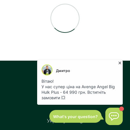
+38 073 043 55 05
Контактна інформація
Повна версія сайту
Мапа сайту
© 2026
Укр
Рус
Eng