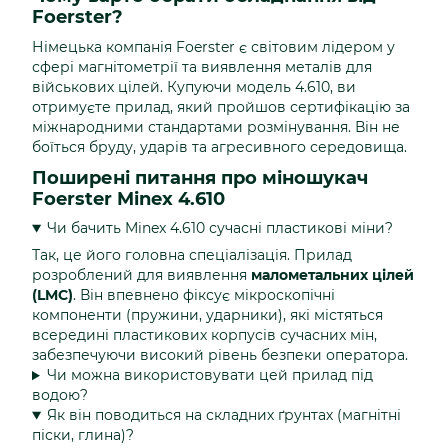
Foerster?
Німецька компанія Foerster є світовим лідером у
сфері магнітометрії та виявлення металів для
військових цілей. Купуючи модель 4.610, ви
отримуєте прилад, який пройшов сертифікацію за
міжнародними стандартами розмінування. Він не
боїться бруду, ударів та агресивного середовища.
Поширені питання про міношукач
Foerster Minex 4.610
Чи бачить Minex 4.610 сучасні пластикові міни?
Так, це його головна спеціалізація. Прилад
розроблений для виявлення
малометальних цілей
(LMC)
. Він впевнено фіксує мікроскопічні
компоненти (пружини, ударники), які містяться
всередині пластикових корпусів сучасних мін,
забезпечуючи високий рівень безпеки оператора.
Чи можна використовувати цей прилад під
водою?
Як він поводиться на складних ґрунтах (магнітні
піски, глина)?