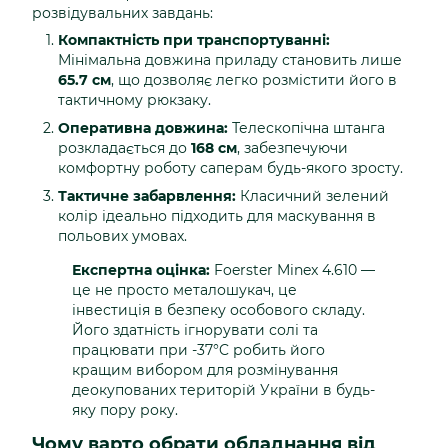
розвідувальних завдань:
Компактність при транспортуванні:
Мінімальна довжина приладу становить лише
65.7 см
, що дозволяє легко розмістити його в
тактичному рюкзаку.
Оперативна довжина:
Телескопічна штанга
розкладається до
168 см
, забезпечуючи
комфортну роботу саперам будь-якого зросту.
Тактичне забарвлення:
Класичний зелений
колір ідеально підходить для маскування в
польових умовах.
Експертна оцінка:
Foerster Minex 4.610 —
це не просто металошукач, це
інвестиція в безпеку особового складу.
Його здатність ігнорувати солі та
працювати при -37°C робить його
кращим вибором для розмінування
деокупованих територій України в будь-
яку пору року.
Чому варто обрати обладнання від