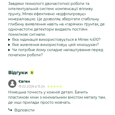
Завдяки технології двочастотної роботи та
інтелектуальній системі компенсації впливу
ґрунту, Minex ефективно «відфільтровує»
мінералізацію. Це дозволяє зберігати стабільну
глибину виявлення навіть на «гарячих» ґрунтах, де
одночастотні детектори видають постійні
помилкові сигнали.
Яка індикація використовується в Minex 4.610?
Яке живлення використовує цей міношукач?
Чи потрібне йому складне налаштування перед
початком роботи?
Відгуки
5
Євген
19.02.2026 в 15:24
Німецька точність у кожній деталі. Бачить
пластикові міни з мінімальним вмістом металу там,
де інші прилади просто мовчать.
Відповісти