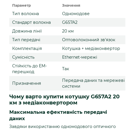
Параметр
Значення
Тип волокна
Одномодове
Стандарт волокна
G657A2
Довжина лінії
20 км
Тип передачі
Оптоволоконний зв'язок
Комплектація
Котушка + медіаконвертор
Сумісність
Ethernet-мережі
Стійкість до ЕМ-
Так
перешкод
Передача даних та мережеві
Призначення
системи
Чому варто купити котушку G657A2 20
км з медіаконвертором
Максимальна ефективність передачі
даних
Завдяки використанню одномодового оптичного