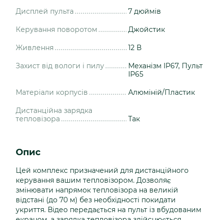
Дисплей пульта
7 дюймів
Керування поворотом
Джойстик
Живлення
12 В
Захист від вологи і пилу
Механізм IP67, Пульт
IP65
Матеріали корпусів
Алюміній/Пластик
Дистанційна зарядка
тепловізора
Так
Опис
Цей комплекс призначений для дистанційного
керування вашим тепловізором. Дозволяє
змінювати напрямок тепловізора на великій
відстані (до 70 м) без необхідності покидати
укриття. Відео передається на пульт із вбудованим
екраном, а зарядка тепловізора здійснюється