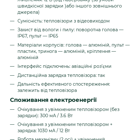
швидкісної зарядки )або іншого зовнішнього
джерела)
Сумісність: тепловізори з відеовиходом
Захист від вологи і пилу: поворотна голова —
IP67, пульт — IP65
Матеріали корпусів: голова — алюміній, пульт —
пластик, тринога — алюміній, кріплення —
алюміній
Інтерфейс підключень: авіаційні роз’єми
Дистанційна зарядка тепловізора: так
Дальність ефективного спостереження:
залежить від тепловізора
Споживання електроенергії
Очікування з увімкненим тепловізором (без
зарядки): 300 мА / 3.6 Вт
Очікування з увімкненим тепловізором +
зарядка: 1030 мА / 12 Вт
Робота механізму (2 осі) + увімкнений