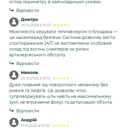
огляд периметру в найскладніших умовах.
Відповісти
Дмитро
20.01.2026 в 13:57
Можливість керувати тепловізором із бліндажа —
це насамперед безпека. Система дозволяє вести
спостереження 24/7, не виставляючи особовий
склад під вогонь снайперів чи ризик
артилерійського обстрілу.
Відповісти
Микола
24.10.2025 в 10:51
Дуже плавний хід поворотного механізму без
ривків та люфтів. Це дозволяє чітко
супроводжувати ціль навіть на максимальному
зумі, не втрачаючи фокус та деталізацію об'єкта.
Відповісти
Андрій
17.10.2025 в 01:50