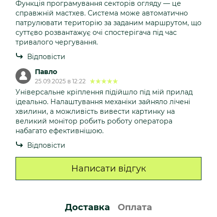
Функція програмування секторів огляду — це
справжній мастхев. Система може автоматично
патрулювати територію за заданим маршрутом, що
суттєво розвантажує очі спостерігача під час
тривалого чергування.
Відповісти
Павло
25.09.2025 в 12:22
Універсальне кріплення підійшло під мій прилад
ідеально. Налаштування механіки зайняло лічені
хвилини, а можливість вивести картинку на
великий монітор робить роботу оператора
набагато ефективнішою.
Відповісти
Написати відгук
Доставка
Оплата