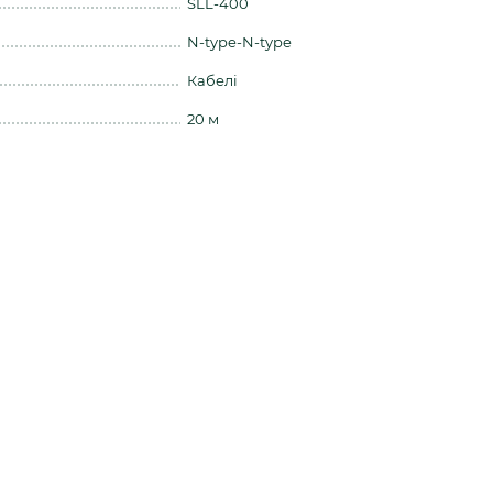
SLL-400
N-type-N-type
Кабелі
20 м