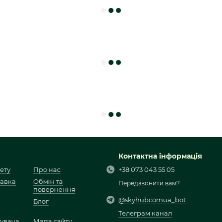
Контактна інформація
ету
Про нас
+38 073 043 55 05
тавка
Обмін та
Передзвонити вам?
повернення
@skyhubcomua_bot
Блог
Телеграм канал
тувача
Мапа сайту