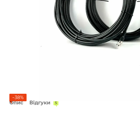
−38%
Опис
Відгуки
5