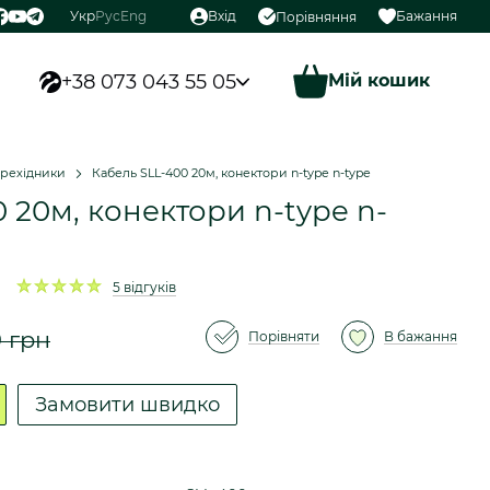
Укр
Рус
Eng
Вхід
Бажання
Порівняння
+38 073 043 55 05
Мій кошик
перехідники
Кабель SLL-400 20м, конектори n-type n-type
 20м, конектори n-type n-
5 відгуків
 грн
Порівняти
В бажання
Замовити швидко