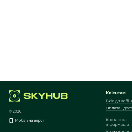
Клієнтам
Вхід до кабін
Оплата і дос
© 2026
Контактна
Мобільна версія
інформація
Угода корис