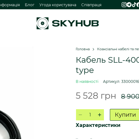
інформація
Блог
Угода користувача
Співпраця
Головна
Коаксіальні кабелі та 
Кабель SLL-400
type
В наявності
Артикул: 33000016
5 528 грн
8 900
Купити
Характеристики