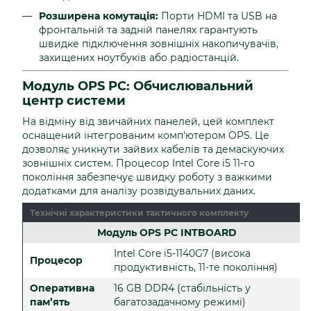
Розширена комутація:
Порти HDMI та USB на
фронтальній та задній панелях гарантують
швидке підключення зовнішніх накопичувачів,
захищених ноутбуків або радіостанцій.
Модуль OPS PC: Обчислювальний
центр системи
На відміну від звичайних панелей, цей комплект
оснащений інтегрованим комп'ютером OPS. Це
дозволяє уникнути зайвих кабелів та демаскуючих
зовнішніх систем. Процесор Intel Core i5 11-го
покоління забезпечує швидку роботу з важкими
додатками для аналізу розвідувальних даних.
Технічні характеристики тактичного комплекту
Модуль OPS PC INTBOARD
Intel Core i5-1140G7 (висока
Процесор
продуктивність, 11-те покоління)
Оперативна
16 GB DDR4 (стабільність у
пам’ять
багатозадачному режимі)