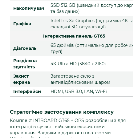
SSD 512 GB (швидкий доступ до карт
Накопичувач
та баз даних)
Intel Iris Xe Graphics (підтримка 4K та
Графіка
складної 3D-візуалізації)
Інтерактивна панель GT65
65 дюймів (оптимально для робочих
Діагональ
груп)
Роздільна
4K Ultra HD (3840 x 2160)
здатність
Захист
Загартоване скло з
екрана
антивідблисковим шаром
Інтерфейси
HDMI, USB 3.0, LAN, Wi-Fi
Стратегічне застосування комплексу
Комплект INTBOARD GT65 + OPS розроблений для
інтеграції в сучасні військові екосистеми
управління. Завдяки відкритості платформи