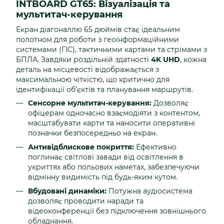
INTBOARD GT65: Візуалізація та
мультитач-керування
Екран діагоналлю 65 дюймів стає ідеальним
полотном для роботи з геоінформаційними
системами (ГІС), тактичними картами та стрімами з
БПЛА. Завдяки роздільній здатності
4K UHD
, кожна
деталь на місцевості відображається з
максимальною чіткістю, що критично для
ідентифікації об'єктів та планування маршрутів.
Сенсорне мультитач-керування:
Дозволяє
офіцерам одночасно взаємодіяти з контентом,
масштабувати карти та наносити оперативні
позначки безпосередньо на екран.
Антивідблискове покриття:
Ефективно
поглинає світлові завади від освітлення в
укриттях або польових наметах, забезпечуючи
відмінну видимість під будь-яким кутом.
Вбудовані динаміки:
Потужна аудіосистема
дозволяє проводити наради та
відеоконференції без підключення зовнішнього
обладнання.