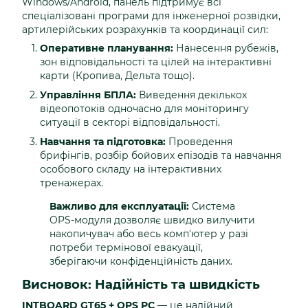
Windows/Android, панель підтримує всі
спеціалізовані програми для інженерної розвідки,
артилерійських розрахунків та координації сил:
Оперативне планування:
Нанесення рубежів,
зон відповідальності та цілей на інтерактивні
карти (Кропива, Дельта тощо).
Управління БПЛА:
Виведення декількох
відеопотоків одночасно для моніторингу
ситуації в секторі відповідальності.
Навчання та підготовка:
Проведення
брифінгів, розбір бойових епізодів та навчання
особового складу на інтерактивних
тренажерах.
Важливо для експлуатації:
Система
OPS-модуля дозволяє швидко вилучити
накопичувач або весь комп'ютер у разі
потреби термінової евакуації,
зберігаючи конфіденційність даних.
Висновок: Надійність та швидкість
INTBOARD GT65 + OPS PC
— це надійний