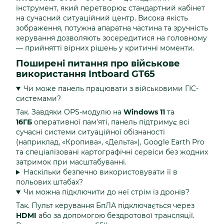
інструмент, який перетворює стандартний кабінет
на сучасний ситуаційний центр. Висока якість
зображення, потужна апаратна частина та зручність
керування дозволяють зосередитися на головному
— прийнятті вірних рішень у критичні моменти.
Поширені питання про військове
використання Intboard GT65
Чи може панель працювати з військовими ГІС-
системами?
Так. Завдяки OPS-модулю на
Windows 11
та
16ГБ
оперативної пам'яті, панель підтримує всі
сучасні системи ситуаційної обізнаності
(наприклад, «Кропива», «Дельта»), Google Earth Pro
та спеціалізовані картографічні сервіси без жодних
затримок при масштабуванні.
Наскільки безпечно використовувати її в
польових штабах?
Чи можна підключити до неї стрім із дронів?
Так. Пульт керування БпЛА підключається через
HDMI
або за допомогою бездротової трансляції.