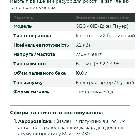
мають підвищений ресурс для роботи в запилених
та польових умовах.
Параметр
Значення характеристики
Модель
GBG 40IE (ДженПауер)
Тип генератора
Інверторний бензиновий
Номінальна потужність
3.2 кВт
Напруга / Частота
230V / 50Hz
Тип пального
Бензин (А-92 / А-95)
Об’єм паливного бака
10.0 л
Тип запуску
Електростартер / Ручний
Форма сигналу
Чиста синусоїда
Сфери тактичного застосування:
Аеророзвідка:
Живлення потужних виносних
антен та паралельна швидка зарядка десятків
акумуляторів типу Mavic 3/M30T.