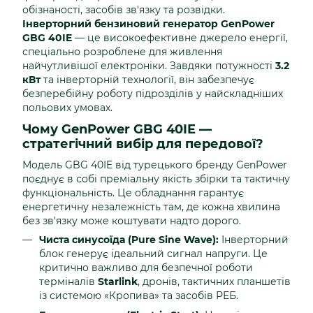
обізнаності, засобів зв'язку та розвідки.
Інверторний бензиновий генератор GenPower
GBG 40IE
— це високоефективне джерело енергії,
спеціально розроблене для живлення
найчутливішої електроніки. Завдяки потужності
3.2
кВт
та інверторній технології, він забезпечує
безперебійну роботу підрозділів у найскладніших
польових умовах.
Чому GenPower GBG 40IE —
стратегічний вибір для передової?
Модель GBG 40IE від турецького бренду GenPower
поєднує в собі преміальну якість збірки та тактичну
функціональність. Це обладнання гарантує
енергетичну незалежність там, де кожна хвилина
без зв'язку може коштувати надто дорого.
Чиста синусоїда (Pure Sine Wave):
Інверторний
блок генерує ідеальний сигнал напруги. Це
критично важливо для безпечної роботи
терміналів
Starlink
, дронів, тактичних планшетів
із системою «Кропива» та засобів РЕБ.