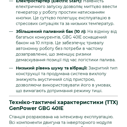
Електростартер (Electric Start):
Наявність
електричного запуску дозволяє миттєво ввести
генератор у роботу простим натисканням
кнопки. Це суттєво полегшує експлуатацію в
стресових ситуаціях та за низьких температур.
Збільшений паливний бак (10 л):
На відміну від
багатьох конкурентів, GBG 40IE оснащений
баком на 10 літрів. Це забезпечує тривалу
автономну роботу без потреби в частому
дозаправленні, що зменшує ризики
демаскування позиції під час логістики палива.
Низький рівень шуму та вібрації:
Закритий тип
конструкції та продумана система вихлопу
знижують акустичний слід пристрою,
дозволяючи використовувати його в умовах,
що вимагають дотримання режиму тиші.
Техніко-тактичні характеристики (ТТХ)
GenPower GBG 40IE
Станція розрахована на інтенсивну експлуатацію.
Всі компоненти двигуна та інверторного модуля