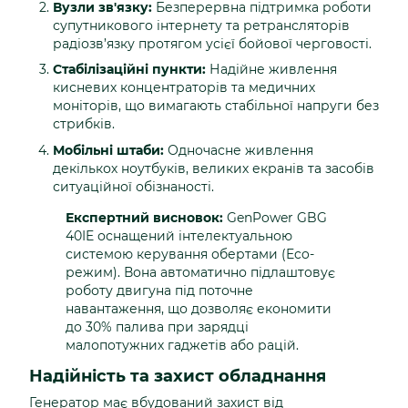
Вузли зв'язку:
Безперервна підтримка роботи
супутникового інтернету та ретрансляторів
радіозв’язку протягом усієї бойової черговості.
Стабілізаційні пункти:
Надійне живлення
кисневих концентраторів та медичних
моніторів, що вимагають стабільної напруги без
стрибків.
Мобільні штаби:
Одночасне живлення
декількох ноутбуків, великих екранів та засобів
ситуаційної обізнаності.
Експертний висновок:
GenPower GBG
40IE оснащений інтелектуальною
системою керування обертами (Eco-
режим). Вона автоматично підлаштовує
роботу двигуна під поточне
навантаження, що дозволяє економити
до 30% палива при зарядці
малопотужних гаджетів або рацій.
Надійність та захист обладнання
Генератор має вбудований захист від