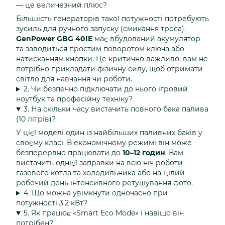
— це величезний плюс?
Більшість генераторів такої потужності потребують
зусиль для ручного запуску (смикання троса).
GenPower GBG 40IE
має вбудований акумулятор
та заводиться простим поворотом ключа або
натисканням кнопки. Це критично важливо: вам не
потрібно прикладати фізичну силу, щоб отримати
світло для навчання чи роботи.
2. Чи безпечно підключати до нього ігровий
ноутбук та професійну техніку?
3. На скільки часу вистачить повного бака палива
(10 літрів)?
У цієї моделі один із найбільших паливних баків у
своєму класі. В економічному режимі він може
безперервно працювати до
10–12 годин
. Вам
вистачить однієї заправки на всю ніч роботи
газового котла та холодильника або на цілий
робочий день інтенсивного ретушування фото.
4. Що можна увімкнути одночасно при
потужності 3.2 кВт?
5. Як працює «Smart Eco Mode» і навіщо він
потрібен?