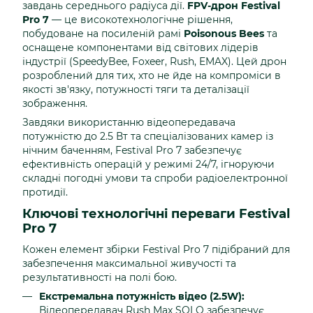
завдань середнього радіуса дії.
FPV-дрон Festival
Pro 7
— це високотехнологічне рішення,
побудоване на посиленій рамі
Poisonous Bees
та
оснащене компонентами від світових лідерів
індустрії (SpeedyBee, Foxeer, Rush, EMAX). Цей дрон
розроблений для тих, хто не йде на компроміси в
якості зв'язку, потужності тяги та деталізації
зображення.
Завдяки використанню відеопередавача
потужністю до 2.5 Вт та спеціалізованих камер із
нічним баченням, Festival Pro 7 забезпечує
ефективність операцій у режимі 24/7, ігноруючи
складні погодні умови та спроби радіоелектронної
протидії.
Ключові технологічні переваги Festival
Pro 7
Кожен елемент збірки Festival Pro 7 підібраний для
забезпечення максимальної живучості та
результативності на полі бою.
Екстремальна потужність відео (2.5W):
Відеопередавач Rush Max SOLO забезпечує