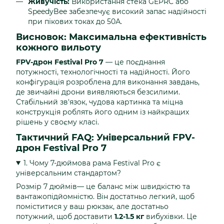
Живучість:
Використання стека GEPRC або
SpeedyBee забезпечує високий запас надійності
при пікових токах до 50А.
Висновок: Максимальна ефективність
кожного вильоту
FPV-дрон Festival Pro 7
— це поєднання
потужності, технологічності та надійності. Його
конфігурація розроблена для виконання завдань,
де звичайні дрони виявляються безсилими.
Стабільний зв'язок, чудова картинка та міцна
конструкція роблять його одним із найкращих
рішень у своєму класі.
Тактичний FAQ: Універсальний FPV-
дрон Festival Pro 7
1. Чому 7-дюймова рама Festival Pro є
універсальним стандартом?
Розмір 7 дюймів— це баланс між швидкістю та
вантажопідйомністю. Він достатньо легкий, щоб
поміститися у ваш рюкзак, але достатньо
потужний, щоб доставити
1.2-1.5 кг
вибухівки. Це