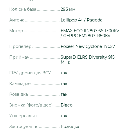
Колісна база
295 мм
Антена
Lollipop 4+ / Pagoda
Мотор
EMAX ECO II 2807 6S 1300KV
/ GEPRC EM2807 1350KV
Пропелер
Foxeer New Cyclone T7057
Приймач
SuperD ELRS Diversity 915
MHz
FPV-дрони для ЗСУ
так
Камікадзе
так
Розвідка
так
Зйомка (фото/відео)
ВІдео
Універсальні
так
Застосування
Розвідка