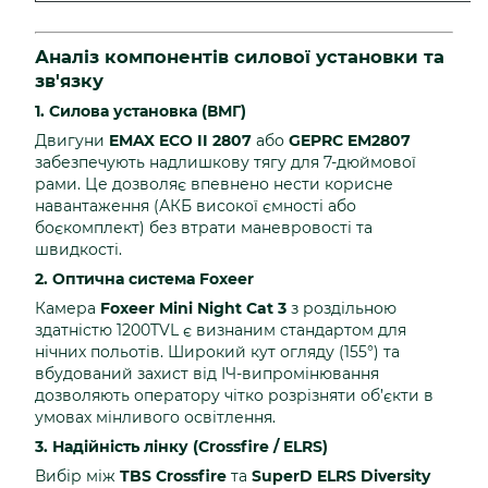
Аналіз компонентів силової установки та
зв'язку
1. Силова установка (ВМГ)
Двигуни
EMAX ECO II 2807
або
GEPRC EM2807
забезпечують надлишкову тягу для 7-дюймової
рами. Це дозволяє впевнено нести корисне
навантаження (АКБ високої ємності або
боєкомплект) без втрати маневровості та
швидкості.
2. Оптична система Foxeer
Камера
Foxeer Mini Night Cat 3
з роздільною
здатністю 1200TVL є визнаним стандартом для
нічних польотів. Широкий кут огляду (155°) та
вбудований захист від ІЧ-випромінювання
дозволяють оператору чітко розрізняти об’єкти в
умовах мінливого освітлення.
3. Надійність лінку (Crossfire / ELRS)
Вибір між
TBS Crossfire
та
SuperD ELRS Diversity