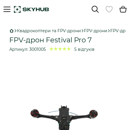
Квадрокоптери та FPV-дрони
FPV-дрони
FPV-дрон 
FPV-дрон Festival Pro 7
Артикул:
3001005
5 відгуків