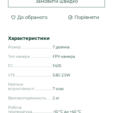
Замовити швидко
До обраного
Порівняти
Характеристики
Розмір
7 дюймів
Тип камери
FPV-камера
FC
F405
VTX
5.8G 2.5W
Рейтинг
вітростійкості
7 клас
Вантажопідйомність
2 кг
Робоча
температура
–10 °C до +40 °C