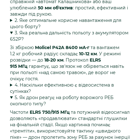
справжній «автомат Калашникова» або ваш
улюблений
50 мм об'єктив
: простий, ефективний і
завжди під рукою.
2. Яке оптимальне корисне навантаження для
цього борту?
3. Яка реальна дальність польоту з акумулятором
6S2P?
Зі збіркою
Molicel P42A 8400 мА·г
та вантажем
1.2 кг робочий радіус складає
10-12 км
. У режимі
розвідки — до
18-20 км
. Протокол
ELRS
915 МГц
гарантує, що зв'язок не обірветься навіть
при польоті «над самою травою», де ворог не
очікує гостя.
4. Наскільки ефективною є відеосистема в
сутінках?
5. Як дрон реагує на роботу ворожого РЕБ
окопного типу?
Частоти
ELRS 750/915 МГц
та потужний відеосигнал
дозволяють «продавлювати» стандартні глушилки
на фінальній стадії. Якщо картинка починає
«тремтіти», використовуйте тактику «швидкого
піке» — дрон пролетить зону РЕБ за рахунок інерції