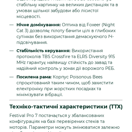
стабільну картинку на великих дистанціях та в
умовах щільної забудови або лісистої
місцевості.
Нічне домінування:
Оптика від Foxeer (Night
Cat 3) дозволяє пілоту бачити цілі в глибоких
сутінках без використання демаскуючого ІЧ-
підсвічування.
Стабільність керування:
Використання
протоколів TBS Crossfire та ELRS Diversity 915
MHz гарантує найвищу стійкість до завад та
надійний контроль у зонах дії ворожого РЕБ.
Посилена рама:
Корпус Poisonous Bees
спроєктований таким чином, щоб захистити
електроніку при жорстких посадках та
мінімізувати вібрації.
Техніко-тактичні характеристики (ТТХ)
Festival Pro 7 постачається у збалансованих
конфігураціях на базі перевірених стеків та
моторів. Параметри можуть змінюватися залежно