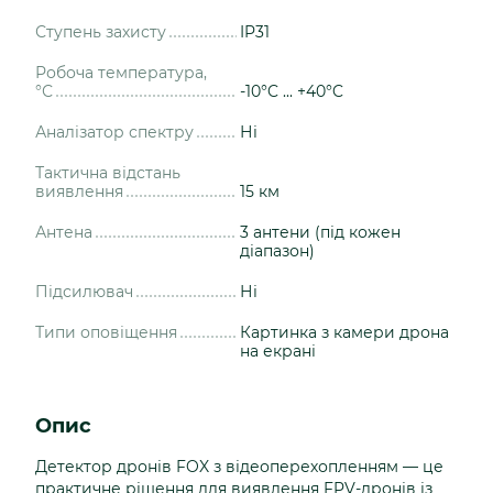
Ступень захисту
IP31
Робоча температура,
°С
-10°C ... +40°C
Аналізатор спектру
Ні
Тактична відстань
виявлення
15 км
Антена
3 антени (під кожен
діапазон)
Підсилювач
Ні
Типи оповіщення
Картинка з камери дрона
на екрані
Опис
Детектор дронів FOX з відеоперехопленням — це
практичне рішення для виявлення FPV-дронів із