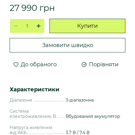
27 990 грн
Купити
Замовити швидко
До обраного
Порівняти
Характеристики
Діапазони
3-діапазонна
Система
електроживлення, В
Вбудований акумулятор
Напруга живлення
від АКБ
3.7 В / 7.4 В