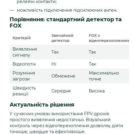
релейні контакти;
можливість підключення підсилюючих антен.
Порівняння: стандартний детектор та
FOX
Звичайний
FOX з
Критерій
детектор
відеоперехопленням
Виявлення
Так
Так
сигналу
Відеопотік
Ні
Так
Розуміння
Максимально
Обмежене
загрози
точне
Швидкість
Середня
Висока
реакції
Актуальність рішення
У сучасних умовах використання FPV-дронів
простого виявлення недостатньо. Візуальний
контроль через відеоперехоплення дозволяє діяти
точніше, швидше та ефективніше.