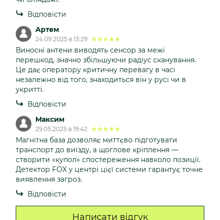
Відповісти
Артем
24.09.2025 в 13:29
Виносні антени виводять сенсор за межі
перешкод, значно збільшуючи радіус сканування.
Це дає оператору критичну перевагу в часі
незалежно від того, знаходиться він у русі чи в
укритті.
Відповісти
Максим
29.05.2025 в 19:42
Магнітна база дозволяє миттєво підготувати
транспорт до виїзду, а щоглове кріплення —
створити «купол» спостереження навколо позиції.
Детектор FOX у центрі цієї системи гарантує точне
виявлення загроз.
Відповісти
Написати відгук