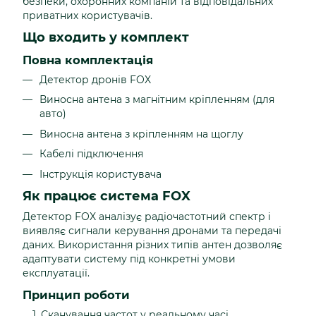
безпеки, охоронних компаній та відповідальних
приватних користувачів.
Що входить у комплект
Повна комплектація
Детектор дронів FOX
Виносна антена з магнітним кріпленням (для
авто)
Виносна антена з кріпленням на щоглу
Кабелі підключення
Інструкція користувача
Як працює система FOX
Детектор FOX аналізує радіочастотний спектр і
виявляє сигнали керування дронами та передачі
даних. Використання різних типів антен дозволяє
адаптувати систему під конкретні умови
експлуатації.
Принцип роботи
Сканування частот у реальному часі