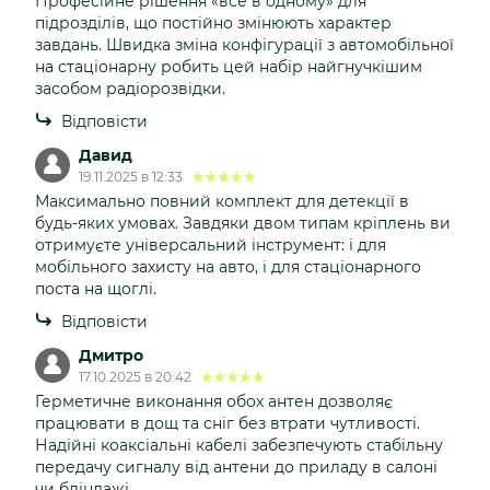
Професійне рішення «все в одному» для
підрозділів, що постійно змінюють характер
завдань. Швидка зміна конфігурації з автомобільної
на стаціонарну робить цей набір найгнучкішим
засобом радіорозвідки.
Відповісти
Давид
19.11.2025 в 12:33
Максимально повний комплект для детекції в
будь-яких умовах. Завдяки двом типам кріплень ви
отримуєте універсальний інструмент: і для
мобільного захисту на авто, і для стаціонарного
поста на щоглі.
Відповісти
Дмитро
17.10.2025 в 20:42
Герметичне виконання обох антен дозволяє
працювати в дощ та сніг без втрати чутливості.
Надійні коаксіальні кабелі забезпечують стабільну
передачу сигналу від антени до приладу в салоні
чи бліндажі.