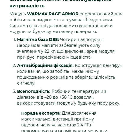
витривалість
Модуль
WARMAX RAGE ARMOR
спроектований для
роботи на швидкостях та в умовах бездоріжжя.
Система фіксації дозволяє миттєво встановити
модуль на будь-яку металеву поверхню.
Магнітна база D88:
Чотири надпотужні
неодимові магніти забезпечують силу
зчеплення у 22 кг, що виключає зрив модуля
при русі пересіченою місцевістю.
Антивібраційна фіксація:
Конструкція демпфує
коливання, що запобігає механічному
пошкодженню роз'ємів та зберігає цілісність
сигналу.
Всепогодність:
Робочий температурний
діапазон від –20 до +50 °С дозволяє
використовувати модуль у будь-яку пору року.
Порада експерта:
Для досягнення
максимальної дистанції прийому
відеосигналу на частотах 2.4 ГГц
рекомендується розміщувати модуль у