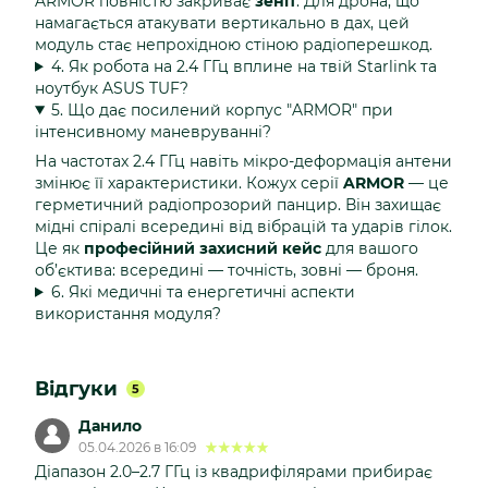
ARMOR повністю закриває
зеніт
. Для дрона, що
намагається атакувати вертикально в дах, цей
модуль стає непрохідною стіною радіоперешкод.
4. Як робота на 2.4 ГГц вплине на твій Starlink та
ноутбук ASUS TUF?
5. Що дає посилений корпус "ARMOR" при
інтенсивному маневруванні?
На частотах 2.4 ГГц навіть мікро-деформація антени
змінює її характеристики. Кожух серії
ARMOR
— це
герметичний радіопрозорий панцир. Він захищає
мідні спіралі всередині від вібрацій та ударів гілок.
Це як
професійний захисний кейс
для вашого
об’єктива: всередині — точність, зовні — броня.
6. Які медичні та енергетичні аспекти
використання модуля?
Відгуки
5
Данило
05.04.2026 в 16:09
Діапазон 2.0–2.7 ГГц із квадрифілярами прибирає