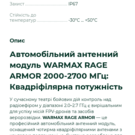
Захист
IP67
Стійкість до
температур
-30°C ... +50°C
Опис
Автомобільний антенний
модуль WARMAX RAGE
ARMOR 2000-2700 МГц:
Квадріфілярна потужність
У сучасному театрі бойових дій контроль над
радіоефіром у діапазоні 2.0–2.7 ГГц є вирішальним
для успіху місій FPV-дронів та засобів
аеророзвідки.
WARMAX RAGE ARMOR
— це
професійний автомобільний антенний модуль,
оснащений чотирма квадріфілярними антенами з