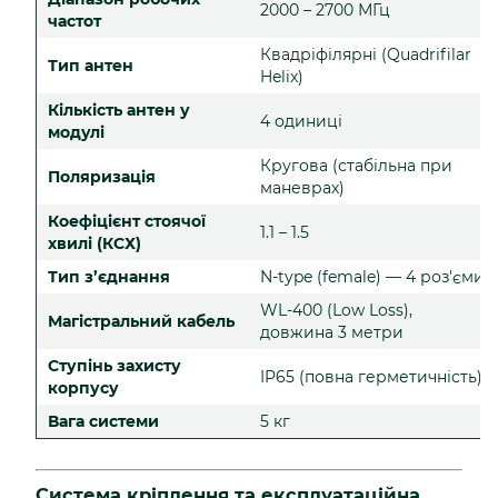
2000 – 2700 МГц
частот
Квадріфілярні (Quadrifilar
Тип антен
Helix)
Кількість антен у
4 одиниці
модулі
Кругова (стабільна при
Поляризація
маневрах)
Коефіцієнт стоячої
1.1 – 1.5
хвилі (КСХ)
Тип з’єднання
N-type (female) — 4 роз'єми
WL-400 (Low Loss),
Магістральний кабель
довжина 3 метри
Ступінь захисту
IP65 (повна герметичність)
корпусу
Вага системи
5 кг
Система кріплення та експлуатаційна