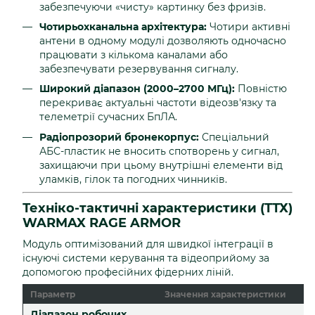
забезпечуючи «чисту» картинку без фризів.
Чотирьохканальна архітектура:
Чотири активні
антени в одному модулі дозволяють одночасно
працювати з кількома каналами або
забезпечувати резервування сигналу.
Широкий діапазон (2000–2700 МГц):
Повністю
перекриває актуальні частоти відеозв'язку та
телеметрії сучасних БпЛА.
Радіопрозорий бронекорпус:
Спеціальний
АБС-пластик не вносить спотворень у сигнал,
захищаючи при цьому внутрішні елементи від
уламків, гілок та погодних чинників.
Техніко-тактичні характеристики (ТТХ)
WARMAX RAGE ARMOR
Модуль оптимізований для швидкої інтеграції в
існуючі системи керування та відеоприйому за
допомогою професійних фідерних ліній.
Параметр
Значення характеристики
Діапазон робочих