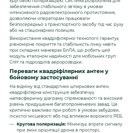
круговою поляризацією. Система розроблена для
забезпечення стабільного зв'язку в умовах
інтенсивного радіоелектронного протистояння,
дозволяючи операторам працювати
безпосередньо з транспортного засобу під час руху
або на стаціонарних позиціях.
Використання квадріфілярної технології гарантує
рівномірне покриття та стабільність лінку навіть
при складних маневрах БпЛА, що робить цей
модуль еталоном надійності для мобільних груп
СпН та підрозділів аеророзвідки.
Переваги квадріфілярних антен у
бойовому застосуванні
На відміну від стандартних штирьових антен,
квадріфілярна конструкція забезпечує
напівсферичну діаграму спрямованості та високий
рівень придушення багатопроменевих завад. Це
критично важливо при роботі в умовах забудови,
лісистої місцевості або під впливом ворожого РЕБ.
Кругова поляризація:
Мінімізує втрати сигналу
при зміні орієнтації дрона в просторі,