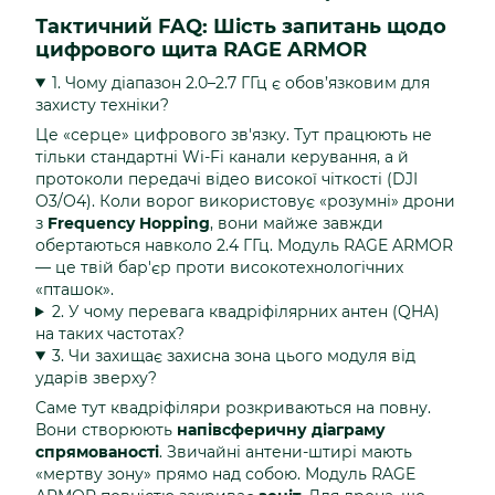
Тактичний FAQ: Шість запитань щодо
цифрового щита RAGE ARMOR
1. Чому діапазон 2.0–2.7 ГГц є обов’язковим для
захисту техніки?
Це «серце» цифрового зв'язку. Тут працюють не
тільки стандартні Wi-Fi канали керування, а й
протоколи передачі відео високої чіткості (DJI
O3/O4). Коли ворог використовує «розумні» дрони
з
Frequency Hopping
, вони майже завжди
обертаються навколо 2.4 ГГц. Модуль RAGE ARMOR
— це твій бар'єр проти високотехнологічних
«пташок».
2. У чому перевага квадріфілярних антен (QHA)
на таких частотах?
3. Чи захищає захисна зона цього модуля від
ударів зверху?
Саме тут квадріфіляри розкриваються на повну.
Вони створюють
напівсферичну діаграму
спрямованості
. Звичайні антени-штирі мають
«мертву зону» прямо над собою. Модуль RAGE