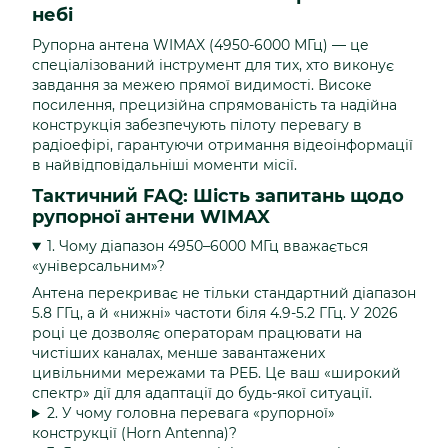
небі
Рупорна антена WIMAX (4950-6000 МГц) — це
спеціалізований інструмент для тих, хто виконує
завдання за межею прямої видимості. Високе
посилення, прецизійна спрямованість та надійна
конструкція забезпечують пілоту перевагу в
радіоефірі, гарантуючи отримання відеоінформації
в найвідповідальніші моменти місії.
Тактичний FAQ: Шість запитань щодо
рупорної антени WIMAX
1. Чому діапазон 4950–6000 МГц вважається
«універсальним»?
Антена перекриває не тільки стандартний діапазон
5.8 ГГц, а й «нижні» частоти біля 4.9-5.2 ГГц. У 2026
році це дозволяє операторам працювати на
чистіших каналах, менше завантажених
цивільними мережами та РЕБ. Це ваш «широкий
спектр» дії для адаптації до будь-якої ситуації.
2. У чому головна перевага «рупорної»
конструкції (Horn Antenna)?