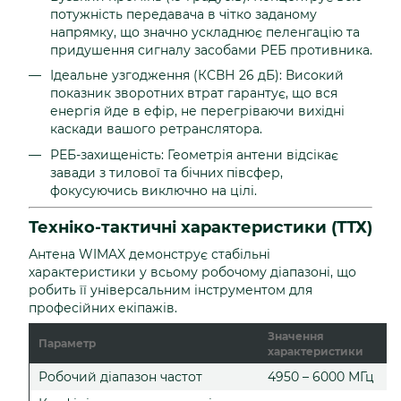
потужність передавача в чітко заданому
напрямку, що значно ускладнює пеленгацію та
придушення сигналу засобами РЕБ противника.
Ідеальне узгодження (КСВН 26 дБ): Високий
показник зворотних втрат гарантує, що вся
енергія йде в ефір, не перегріваючи вихідні
каскади вашого ретранслятора.
РЕБ-захищеність: Геометрія антени відсікає
завади з тилової та бічних півсфер,
фокусуючись виключно на цілі.
Техніко-тактичні характеристики (ТТХ)
Антена WIMAX демонструє стабільні
характеристики у всьому робочому діапазоні, що
робить її універсальним інструментом для
професійних екіпажів.
Значення
Параметр
характеристики
Робочий діапазон частот
4950 – 6000 МГц