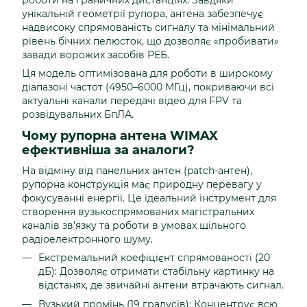
роботи на граничних дистанціях. Завдяки
унікальній геометрії рупора, антена забезпечує
надвисоку спрямованість сигналу та мінімальний
рівень бічних пелюсток, що дозволяє «пробивати»
завади ворожих засобів РЕБ.
Ця модель оптимізована для роботи в широкому
діапазоні частот (4950–6000 МГц), покриваючи всі
актуальні канали передачі відео для FPV та
розвідувальних БпЛА.
Чому рупорна антена WIMAX
ефективніша за аналоги?
На відміну від панельних антен (patch-антен),
рупорна конструкція має природну перевагу у
фокусуванні енергії. Це ідеальний інструмент для
створення вузькоспрямованих магістральних
каналів зв’язку та роботи в умовах щільного
радіоелектронного шуму.
Екстремальний коефіцієнт спрямованості (20
дБ): Дозволяє отримати стабільну картинку на
відстанях, де звичайні антени втрачають сигнал.
Вузький промінь (19 градусів): Концентрує всю