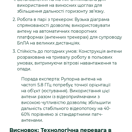
використання на виносних щоглах для
збільшення дальності горизонту зв’язку.
Робота в парі з трекером: Вузька діаграма
спрямованості дозволяє використовувати
антену на автоматичних поворотних
платформах (антенних трекерах) для супроводу
БпЛА на великих дистанціях.
Стійкість до погодних умов: Конструкція антени
розрахована на тривалу роботу в польових
умовах, витримуючи вітрові навантаження та
опади.
Порада експерта: Рупорна антена на
частоті 5.8 ГГц потребує точної орієнтації
на об’єкт (юстування). Використання цієї
антени разом із відеоприймачами з
високою чутливістю дозволяє збільшити
дальність стабільного відеопотоку на 40-
60% порівняно зі стандартними патч-
антенами.
Висновок: Технологічна перевага в