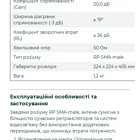
Коефіцієнт спрямованості
20,0 дБ
(Gain)
Ширина діаграми
≤ 19°
спрямованості (-3 дБ)
Коефіцієнт зворотних втрат
≥ 26 дБ
(RL)
Хвильовий опір
50 Ом
Тип роз’єму
RP SMA-male
Габаритні розміри
224 х 224 х 405 мм
Вага
1,2 кг
Експлуатаційні особливості та
застосування
Завдяки роз’єму RP SMA-male, антена сумісна з
більшістю сучасних ретрансляторів та систем
відеозв’язку без використання додаткових
перехідників, що мінімізує втрати потужності.
Встановлення на мачти: Оптимальна для