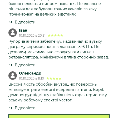
бокові пелюстки випромінювання. Це ідеальне
рішення для побудови точних каналів зв'язку
"точка-точка" на великих відстанях.
Відповісти
Іван
10.10.2025 в 20:31
Рупорна антена забезпечує надзвичайно вузьку
діаграму спрямованості в діапазоні 5–6 ГГц. Це
дозволяє максимально сфокусувати сигнал
ретранслятора, мінімізуючи вплив сторонніх завад.
Відповісти
Олександр
10.10.2025 в 11:10
Висока якість обробки внутрішніх поверхонь
мінімізує втрати енергії всередині антени. Виріб
демонструє відмінну стабільність характеристик у
всьому робочому спектрі частот.
Відповісти