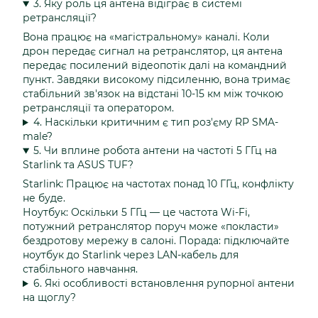
3. Яку роль ця антена відіграє в системі
ретрансляції?
Вона працює на «магістральному» каналі. Коли
дрон передає сигнал на ретранслятор, ця антена
передає посилений відеопотік далі на командний
пункт. Завдяки високому підсиленню, вона тримає
стабільний зв'язок на відстані 10-15 км між точкою
ретрансляції та оператором.
4. Наскільки критичним є тип роз'єму RP SMA-
male?
5. Чи вплине робота антени на частоті 5 ГГц на
Starlink та ASUS TUF?
Starlink: Працює на частотах понад 10 ГГц, конфлікту
не буде.
Ноутбук: Оскільки 5 ГГц — це частота Wi-Fi,
потужний ретранслятор поруч може «покласти»
бездротову мережу в салоні. Порада: підключайте
ноутбук до Starlink через LAN-кабель для
стабільного навчання.
6. Які особливості встановлення рупорної антени
на щоглу?