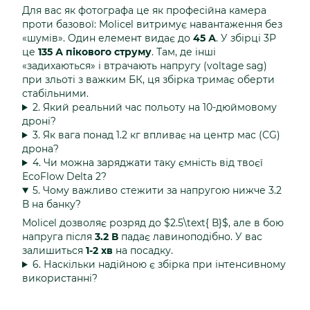
Для вас як фотографа це як професійна камера
проти базової: Molicel витримує навантаження без
«шумів». Один елемент видає до
45 А
. У збірці 3P
це
135 А пікового струму
. Там, де інші
«задихаються» і втрачають напругу (voltage sag)
при зльоті з важким БК, ця збірка тримає оберти
стабільними.
2. Який реальний час польоту на 10-дюймовому
дроні?
3. Як вага понад 1.2 кг впливає на центр мас (CG)
дрона?
4. Чи можна заряджати таку ємність від твоєї
EcoFlow Delta 2?
5. Чому важливо стежити за напругою нижче 3.2
В на банку?
Molicel дозволяє розряд до $2.5\text{ В}$, але в бою
напруга після
3.2 В
падає лавиноподібно. У вас
залишиться
1-2 хв
на посадку.
6. Наскільки надійною є збірка при інтенсивному
використанні?