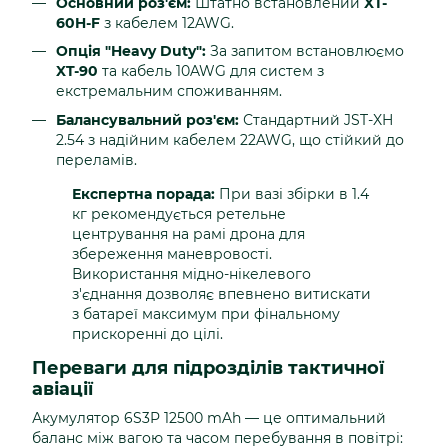
Основний роз'єм:
Штатно встановлений
XT-
60H-F
з кабелем 12AWG.
Опція "Heavy Duty":
За запитом встановлюємо
XT-90
та кабель 10AWG для систем з
екстремальним споживанням.
Балансувальний роз'єм:
Стандартний JST-XH
2.54 з надійним кабелем 22AWG, що стійкий до
переламів.
Експертна порада:
При вазі збірки в 1.4
кг рекомендується ретельне
центрування на рамі дрона для
збереження маневровості.
Використання мідно-нікелевого
з'єднання дозволяє впевнено витискати
з батареї максимум при фінальному
прискоренні до цілі.
Переваги для підрозділів тактичної
авіації
Акумулятор 6S3P 12500 mAh — це оптимальний
баланс між вагою та часом перебування в повітрі: