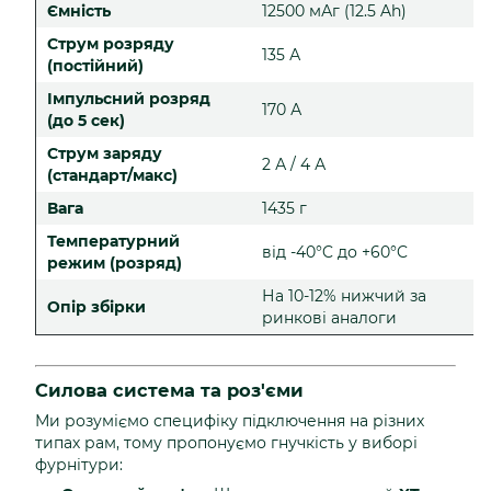
Ємність
12500 мАг (12.5 Ah)
Струм розряду
135 А
(постійний)
Імпульсний розряд
170 А
(до 5 сек)
Струм заряду
2 А / 4 А
(стандарт/макс)
Вага
1435 г
Температурний
від -40°C до +60°C
режим (розряд)
На 10-12% нижчий за
Опір збірки
ринкові аналоги
Силова система та роз'єми
Ми розуміємо специфіку підключення на різних
типах рам, тому пропонуємо гнучкість у виборі
фурнітури: