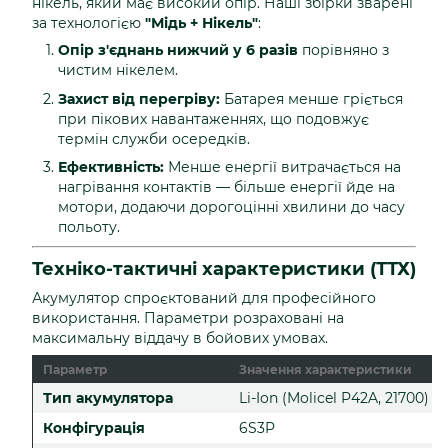
нікель, який має високий опір. Наші збірки зварені
за технологією
"Мідь + Нікель"
:
Опір з'єднань нижчий у 6 разів
порівняно з
чистим нікелем.
Захист від перегріву:
Батарея менше гріється
при пікових навантаженнях, що подовжує
термін служби осередків.
Ефективність:
Менше енергії витрачається на
нагрівання контактів — більше енергії йде на
мотори, додаючи дорогоцінні хвилини до часу
польоту.
Техніко-тактичні характеристики (ТТХ)
Акумулятор спроєктований для професійного
використання. Параметри розраховані на
максимальну віддачу в бойових умовах.
Параметр
Значення характеристики
Тип акумулятора
Li-Ion (Molicel P42A, 21700)
Конфігурація
6S3P