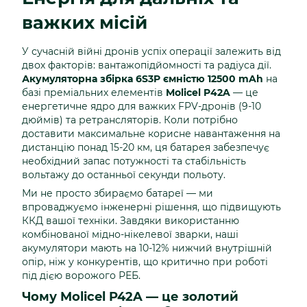
важких місій
У сучасній війні дронів успіх операції залежить від
двох факторів: вантажопідйомності та радіуса дії.
Акумуляторна збірка 6S3P ємністю 12500 mAh
на
базі преміальних елементів
Molicel P42A
— це
енергетичне ядро для важких FPV-дронів (9-10
дюймів) та ретрансляторів. Коли потрібно
доставити максимальне корисне навантаження на
дистанцію понад 15-20 км, ця батарея забезпечує
необхідний запас потужності та стабільність
вольтажу до останньої секунди польоту.
Ми не просто збираємо батареї — ми
впроваджуємо інженерні рішення, що підвищують
ККД вашої техніки. Завдяки використанню
комбінованої мідно-нікелевої зварки, наші
акумулятори мають на 10-12% нижчий внутрішній
опір, ніж у конкурентів, що критично при роботі
під дією ворожого РЕБ.
Чому Molicel P42A — це золотий