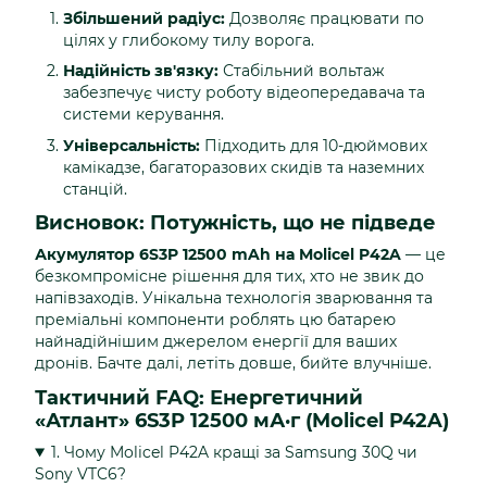
Збільшений радіус:
Дозволяє працювати по
цілях у глибокому тилу ворога.
Надійність зв'язку:
Стабільний вольтаж
забезпечує чисту роботу відеопередавача та
системи керування.
Універсальність:
Підходить для 10-дюймових
камікадзе, багаторазових скидів та наземних
станцій.
Висновок: Потужність, що не підведе
Акумулятор 6S3P 12500 mAh на Molicel P42A
— це
безкомпромісне рішення для тих, хто не звик до
напівзаходів. Унікальна технологія зварювання та
преміальні компоненти роблять цю батарею
найнадійнішим джерелом енергії для ваших
дронів. Бачте далі, летіть довше, бийте влучніше.
Тактичний FAQ: Енергетичний
«Атлант» 6S3P 12500 мА·г (Molicel P42A)
1. Чому Molicel P42A кращі за Samsung 30Q чи
Sony VTC6?