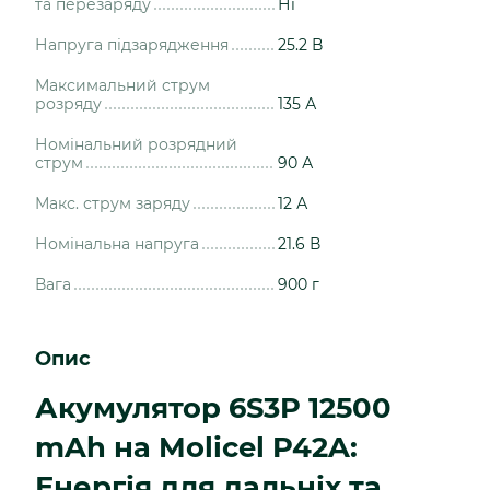
та перезаряду
Ні
Напруга підзарядження
25.2 В
Максимальний струм
розряду
135 А
Номінальний розрядний
струм
90 А
Макс. струм заряду
12 А
Номінальна напруга
21.6 В
Вага
900 г
Опис
Акумулятор 6S3P 12500
mAh на Molicel P42A:
Енергія для дальніх та