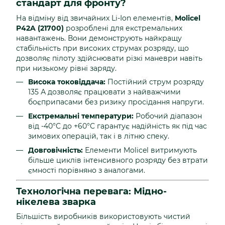
стандарт для фронту?
На відміну від звичайних Li-Ion елементів,
Molicel
P42A (21700)
розроблені для екстремальних
навантажень. Вони демонструють найкращу
стабільність при високих струмах розряду, що
дозволяє пілоту здійснювати різкі маневри навіть
при низькому рівні заряду.
Висока токовіддача:
Постійний струм розряду
135 А дозволяє працювати з найважчими
боєприпасами без ризику просідання напруги.
Екстремальні температури:
Робочий діапазон
від -40°C до +60°C гарантує надійність як під час
зимових операцій, так і в літню спеку.
Довговічність:
Елементи Molicel витримують
більше циклів інтенсивного розряду без втрати
ємності порівняно з аналогами.
Технологічна перевага: Мідно-
нікелева зварка
Більшість виробників використовують чистий