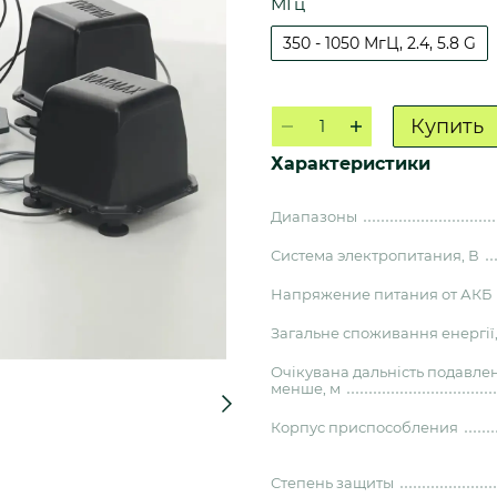
МГц
350 - 1050 МгЦ, 2.4, 5.8 G
Купить
Характеристики
Диапазоны
Система электропитания, В
Напряжение питания от АКБ
Загальне споживання енергії,
Очікувана дальність подавлен
менше, м
Корпус приспособления
Степень защиты