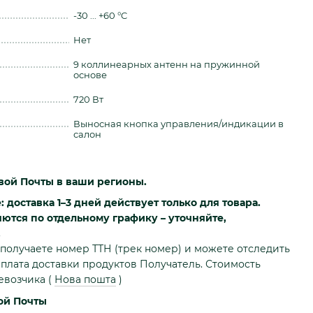
-30 ... +60 °C
Нет
9 коллинеарных антенн на пружинной
основе
720 Вт
Выносная кнопка управления/индикации в
салон
вой Почты в ваши регионы.
доставка 1–3 дней действует только для товара.
яются по отдельному графику – уточняйте,
.
получаете номер ТТН (трек номер) и можете отследить
плата доставки продуктов Получатель. Стоимость
ревозчика
(
Нова пошта
)
ой Почты