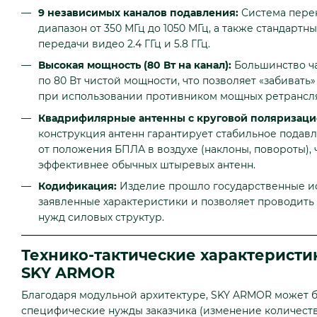
9 независимых каналов подавления:
Система пере
диапазон от 350 МГц до 1050 МГц, а также стандартн
передачи видео 2.4 ГГц и 5.8 ГГц.
Высокая мощность (80 Вт на канал):
Большинство ч
по 80 Вт чистой мощности, что позволяет «забивать
при использовании противником мощных ретрансл
Квадрифилярные антенны с круговой поляризаци
конструкция антенн гарантирует стабильное подав
от положения БПЛА в воздухе (наклоны, повороты), 
эффективнее обычных штыревых антенн.
Кодификация:
Изделие прошло государственные ис
заявленные характеристики и позволяет проводить
нужд силовых структур.
Технико-тактические характеристи
SKY ARMOR
Благодаря модульной архитектуре, SKY ARMOR может б
специфические нужды заказчика (изменение количеств