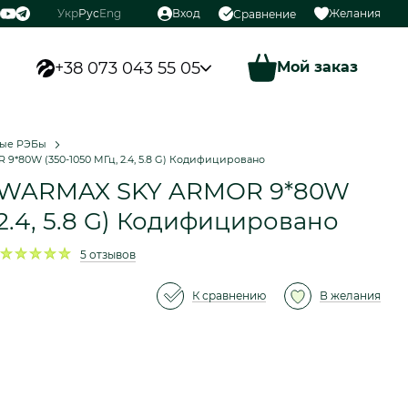
Укр
Рус
Eng
Вход
Желания
Сравнение
+38 073 043 55 05
Мой заказ
ные РЭБы
*80W (350-1050 МГц, 2.4, 5.8 G) Кодифицировано
 WARMAX SKY ARMOR 9*80W
 2.4, 5.8 G) Кодифицировано
5 отзывов
К сравнению
В желания