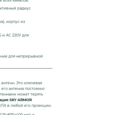
е всех каналов.
ективный радиус
а), корпус из
Б и АС 220V для
ение для непрерывной
антенн. Это ключевая
 его антенна постоянно
теннами может терять
ация SKY ARMOR
ПЛА в любой его проекции.
625х835х400 мм) и