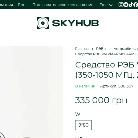
рмация
Блог
Пользовательское соглашение
Еще
Главная
РЭБы
Автомобиль
Средство РЭБ WARMAX SKY ARMOR 9
Средство РЭБ
(350-1050 МГц,
В наличии
Артикул: 5001307
335 000 грн
W
9*80