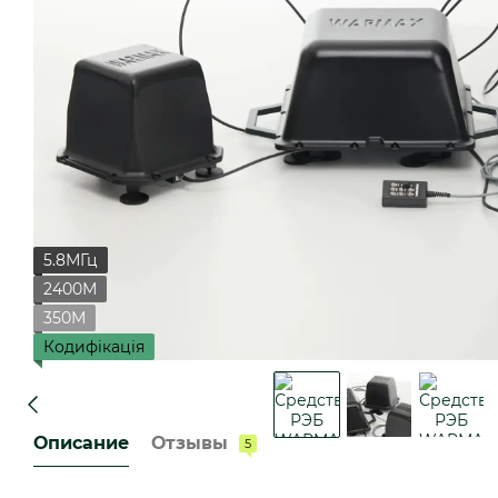
5.8МГц
2400М
350М
Кодифiкація
Описание
Отзывы
5