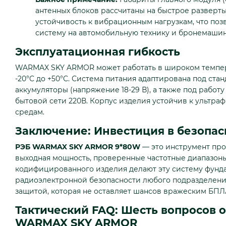
антенных блоков рассчитаны на быстрое разверт
устойчивость к вибрационным нагрузкам, что поз
систему на автомобильную технику и бронемаши
Эксплуатационная гибкость
WARMAX SKY ARMOR может работать в широком темпер
-20°C до +50°C. Система питания адаптирована под ст
аккумуляторы (напряжение 18-29 В), а также под работу
бытовой сети 220В. Корпус изделия устойчив к ультра
средам.
Заключение: Инвестиция в безопасн
РЭБ WARMAX SKY ARMOR 9*80W
— это инструмент про
выходная мощность, проверенные частотные диапазоны
кодифицированного изделия делают эту систему фунд
радиоэлектронной безопасности любого подразделения
защитой, которая не оставляет шансов вражеским БПЛ
Тактический FAQ: Шесть вопросов 
WARMAX SKY ARMOR