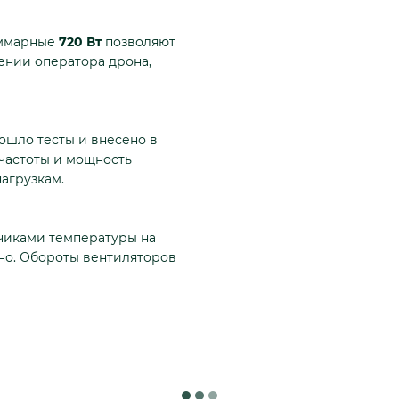
уммарные
720 Вт
позволяют
ении оператора дрона,
ошло тесты и внесено в
 частоты и мощность
нагрузкам.
тчиками температуры на
но. Обороты вентиляторов