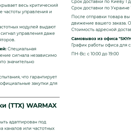
Срок доставки по Киеву 1 д
крывает весь критический
Срок доставки по Украине 1
ые частоты управления и
После отправки товара вы 
движение вашего заказа. О
астотных модулей выдают
Стоимость адресной доста
» сигнал управления даже
Самовывоз из офиса "SKY
яторов.
График работы офиса для 
ей:
Специальная
ПН-Вс: с 10:00 до 19:00
ление сигнала независимо
что значительно
пытания, что гарантирует
 официальные закупки для
ки (ТТХ) WARMAX
ыть адаптирован под
а каналов или частотных