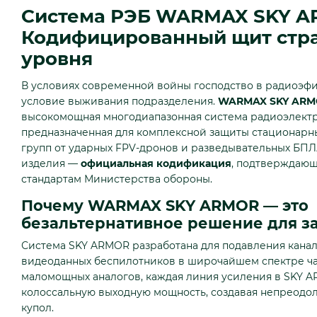
Система РЭБ WARMAX SKY A
Кодифицированный щит стра
уровня
В условиях современной войны господство в радиоэфи
условие выживания подразделения.
WARMAX SKY ARM
высокомощная многодиапазонная система радиоэлект
предназначенная для комплексной защиты стационарн
групп от ударных FPV-дронов и разведывательных БПЛ
изделия —
официальная кодификация
, подтверждающ
стандартам Министерства обороны.
Почему WARMAX SKY ARMOR — это
безальтернативное решение для з
Система SKY ARMOR разработана для подавления кана
видеоданных беспилотников в широчайшем спектре час
маломощных аналогов, каждая линия усиления в SKY 
колоссальную выходную мощность, создавая непреод
купол.