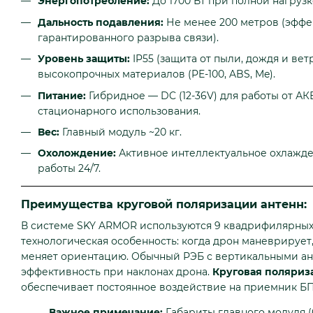
Энергопотребление:
До 1700 Вт при полной нагрузк
Дальность подавления:
Не менее 200 метров (эфф
гарантированного разрыва связи).
Уровень защиты:
IP55 (защита от пыли, дождя и ветр
высокопрочных материалов (PE-100, ABS, Me).
Питание:
Гибридное — DC (12-36V) для работы от АК
стационарного использования.
Вес:
Главный модуль ~20 кг.
Охолождение:
Активное интеллектуальное охлажд
работы 24/7.
Преимущества круговой поляризации антенн:
В системе SKY ARMOR используются 9 квадрифилярных 
технологическая особенность: когда дрон маневрирует,
меняет ориентацию. Обычный РЭБ с вертикальными ан
эффективность при наклонах дрона.
Круговая поляриз
обеспечивает постоянное воздействие на приемник Б
Важное примечание:
Габариты главного модуля (