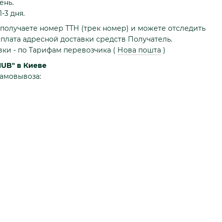
ень.
-3 дня.
получаете номер ТТН (трек номер) и можете отследить
плата адресной доставки средств Получатель.
вки - по Тарифам перевозчика
(
Нова пошта
)
HUB" в Киеве
самовывоза: