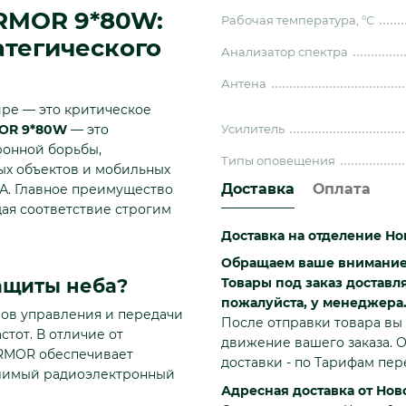
RMOR 9*80W:
Рабочая температура, °С
тегического
Анализатор спектра
Антена
ре — это критическое
Усилитель
OR 9*80W
— это
ронной борьбы,
Типы оповещения
ых объектов и мобильных
Доставка
Оплата
А. Главное преимущество
ая соответствие строгим
Доставка на отделение Но
Обращаем ваше внимание: 
Товары под заказ доставл
ащиты неба?
пожалуйста, у менеджера
лов управления и передачи
После отправки товара вы 
тот. В отличие от
движение вашего заказа. О
ARMOR обеспечивает
доставки - по Тарифам пе
олимый радиоэлектронный
Адресная доставка от Нов