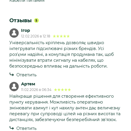
Кабели питания
Отзывы
5
Ігор
12.02.2026 в 12:18
Універсальність кріплень дозволяє швидко
інтегрувати підсилювачі різних брендів. Усі
роз'єми надійні, а комутація продумана так, щоб
мінімізувати втрати сигналу на кабелях, що
безпосередньо впливає на дальність роботи.
Ответить
Артем
11.02.2026 в 06:34
Найкраще рішення для створення ефективного
пункту керування. Можливість оперативно
змінювати азимут і кут нахилу антен дає величезну
перевагу при супроводі цілей на різних висотах та
дистанціях, забезпечуючи безперебійний зв'язок.
Ответить