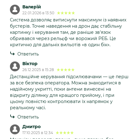
Валерій
22.01.2026 в 13:50
Система дозволяє витиснути максимум із наявних
бустерів. Точне наведення на дрон дає стабільну
картинку і керування там, де раніше зв'язок
обривався через рельєф чи ворожий РЕБ. Це
критично для дальніх вильотів «в один бік».
Ответить
Віктор
26.12.2025 в 15:28
Дистанційне керування підсилювачами — це перш
за все безпека оператора. Можна знаходитися в
надійному укритті, поки антени винесені на
відкриту ділянку для кращого прийому, і при
цьому повністю контролювати їх напрямок у
реальному часі.
Ответить
Дмитро
17.10.2025 в 12:34