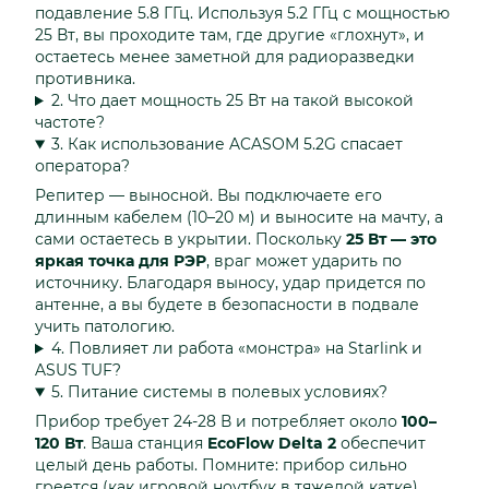
подавление 5.8 ГГц. Используя 5.2 ГГц с мощностью
25 Вт, вы проходите там, где другие «глохнут», и
остаетесь менее заметной для радиоразведки
противника.
2. Что дает мощность 25 Вт на такой высокой
частоте?
3. Как использование ACASOM 5.2G спасает
оператора?
Репитер — выносной. Вы подключаете его
длинным кабелем (10–20 м) и выносите на мачту, а
сами остаетесь в укрытии. Поскольку
25 Вт — это
яркая точка для РЭР
, враг может ударить по
источнику. Благодаря выносу, удар придется по
антенне, а вы будете в безопасности в подвале
учить патологию.
4. Повлияет ли работа «монстра» на Starlink и
ASUS TUF?
5. Питание системы в полевых условиях?
Прибор требует 24-28 В и потребляет около
100–
120 Вт
. Ваша станция
EcoFlow Delta 2
обеспечит
целый день работы. Помните: прибор сильно
греется (как игровой ноутбук в тяжелой катке),