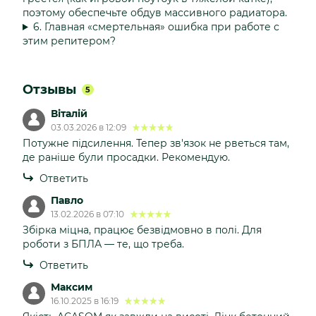
поэтому обеспечьте обдув массивного радиатора.
6. Главная «смертельная» ошибка при работе с
этим репитером?
Отзывы
5
Віталій
03.03.2026 в 12:09
Потужне підсилення. Тепер зв'язок не рветься там,
де раніше були просадки. Рекомендую.
Ответить
Павло
13.02.2026 в 07:10
Збірка міцна, працює безвідмовно в полі. Для
роботи з БПЛА — те, що треба.
Ответить
Максим
16.10.2025 в 16:19