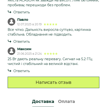
Якість ACASOM як завжди на висоті. Лінк бетонний,
пробиває перешкоди без проблем.
Ответить
Павло
12.07.2025 в 20:19
Все чітко. Дальність виросла суттєво, картинка
стабільна. Обладнання не підводить.
Ответить
Максим
21.06.2025 в 21:24
25 Вт дають реальну перевагу. Сигнал на 5.2 ГГц
чистий і стабільний на великій відстані.
Ответить
Написать отзыв
Доставка
Оплата