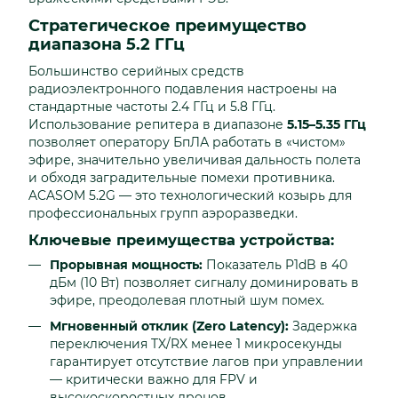
Стратегическое преимущество
диапазона 5.2 ГГц
Большинство серийных средств
радиоэлектронного подавления настроены на
стандартные частоты 2.4 ГГц и 5.8 ГГц.
Использование репитера в диапазоне
5.15–5.35 ГГц
позволяет оператору БпЛА работать в «чистом»
эфире, значительно увеличивая дальность полета
и обходя заградительные помехи противника.
ACASOM 5.2G — это технологический козырь для
профессиональных групп аэроразведки.
Ключевые преимущества устройства:
Прорывная мощность:
Показатель P1dB в 40
дБм (10 Вт) позволяет сигналу доминировать в
эфире, преодолевая плотный шум помех.
Мгновенный отклик (Zero Latency):
Задержка
переключения TX/RX менее 1 микросекунды
гарантирует отсутствие лагов при управлении
— критически важно для FPV и
высокоскоростных дронов.