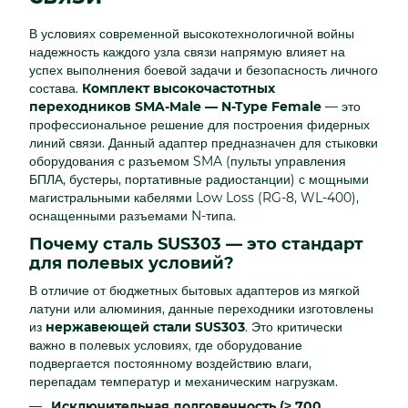
В условиях современной высокотехнологичной войны
надежность каждого узла связи напрямую влияет на
успех выполнения боевой задачи и безопасность личного
состава.
Комплект высокочастотных
переходников SMA-Male — N-Type Female
— это
профессиональное решение для построения фидерных
линий связи. Данный адаптер предназначен для стыковки
оборудования с разъемом SMA (пульты управления
БПЛА, бустеры, портативные радиостанции) с мощными
магистральными кабелями Low Loss (RG-8, WL-400),
оснащенными разъемами N-типа.
Почему сталь SUS303 — это стандарт
для полевых условий?
В отличие от бюджетных бытовых адаптеров из мягкой
латуни или алюминия, данные переходники изготовлены
из
нержавеющей стали SUS303
. Это критически
важно в полевых условиях, где оборудование
подвергается постоянному воздействию влаги,
перепадам температур и механическим нагрузкам.
Исключительная долговечность (≥ 700