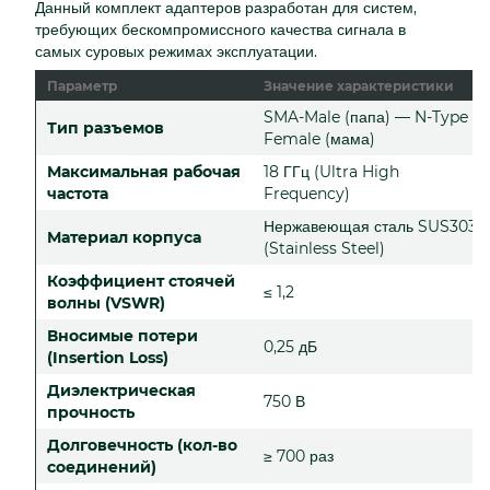
Данный комплект адаптеров разработан для систем,
требующих бескомпромиссного качества сигнала в
самых суровых режимах эксплуатации.
Параметр
Значение характеристики
SMA-Male (папа) — N-Type
Тип разъемов
Female (мама)
Максимальная рабочая
18 ГГц (Ultra High
частота
Frequency)
Нержавеющая сталь SUS303
Материал корпуса
(Stainless Steel)
Коэффициент стоячей
≤ 1,2
волны (VSWR)
Вносимые потери
0,25 дБ
(Insertion Loss)
Диэлектрическая
750 В
прочность
Долговечность (кол-во
≥ 700 раз
соединений)