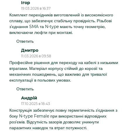
Ігор
19.03.2026 в 16:37
Комплект перехідників виготовлений із високоякісного
сплаву, що забезпечує стабільну провідність. Різьбові
з'єднання SMA та N-type мають точну геометрію,
виключаючи люфти при монтажі.
Ответить
Дмитро
11.03.2026 в 09:58
Професійне рішення для переходу на кабелі з низькими
втратами. Матеріал корпусу стійкий до корозії та
механічних пошкоджень, що важливо для тривалої
експлуатації в польових умовах.
Ответить
Андрій
17.10.2025 в 18:43
Конструкція забезпечує повну герметичність з'єднання з
боку N-type Female при використанні відповідних
роз'ємів. Відсутність зазорів дозволяє уникнути
паразитних наводок та втрат потужності.