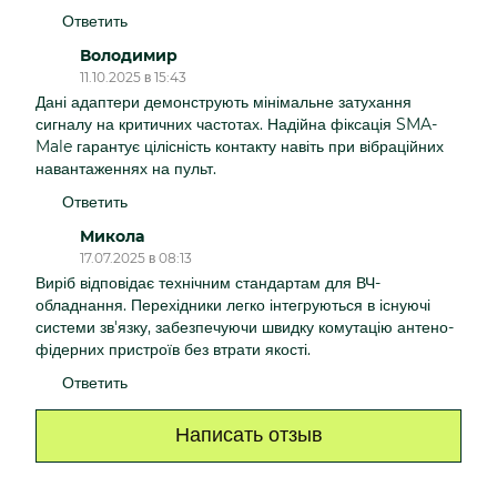
Ответить
Володимир
11.10.2025 в 15:43
Дані адаптери демонструють мінімальне затухання
сигналу на критичних частотах. Надійна фіксація SMA-
Male гарантує цілісність контакту навіть при вібраційних
навантаженнях на пульт.
Ответить
Микола
17.07.2025 в 08:13
Виріб відповідає технічним стандартам для ВЧ-
обладнання. Перехідники легко інтегруються в існуючі
системи зв'язку, забезпечуючи швидку комутацію антено-
фідерних пристроїв без втрати якості.
Ответить
Написать отзыв