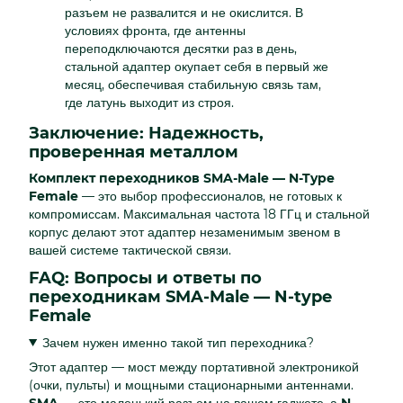
разъем не развалится и не окислится. В
условиях фронта, где антенны
переподключаются десятки раз в день,
стальной адаптер окупает себя в первый же
месяц, обеспечивая стабильную связь там,
где латунь выходит из строя.
Заключение: Надежность,
проверенная металлом
Комплект переходников SMA-Male — N-Type
Female
— это выбор профессионалов, не готовых к
компромиссам. Максимальная частота 18 ГГц и стальной
корпус делают этот адаптер незаменимым звеном в
вашей системе тактической связи.
FAQ: Вопросы и ответы по
переходникам SMA-Male — N-type
Female
Зачем нужен именно такой тип переходника?
Этот адаптер — мост между портативной электроникой
(очки, пульты) и мощными стационарными антеннами.
SMA
— это маленький разъем на вашем гаджете, а
N-