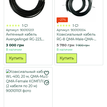
−27%
5
5
Артикул: 900101201
Артикул: 900101004
Антенный кабель
Коаксиальный кабель
AvengeAngel RG-223,
RG-8 QMA-Male-QMA-
QMA female, QMA male
Female 20 м КОМПЛЕКТ
3 000 грн
5 780 грн
7 900 грн
20м
(с двух кабелей по 20
В наличии
В наличии
метров)
Купить
Купить