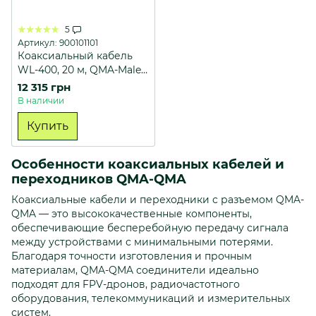
5
Артикул: 900101101
Коаксиальный кабель
WL-400, 20 м, QMA-Male-
QMA-Female КОМПЛЕКТ
12 315 грн
(2 кабеля по 20 м)
В наличии
Купить
Особенности коаксиальных кабелей и
переходников QMA-QMA
Коаксиальные кабели и переходники с разъемом QMA-
QMA — это высококачественные компоненты,
обеспечивающие бесперебойную передачу сигнала
между устройствами с минимальными потерями.
Благодаря точности изготовления и прочным
материалам, QMA-QMA соединители идеально
подходят для FPV-дронов, радиочастотного
оборудования, телекоммуникаций и измерительных
систем.