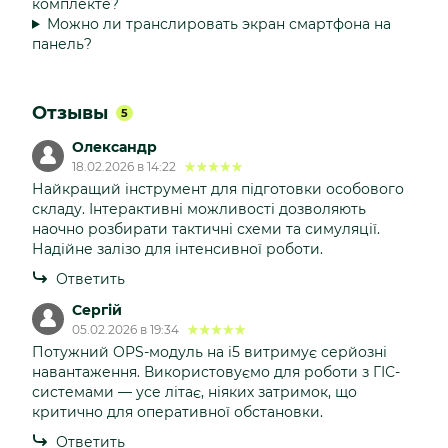
комплекте?
Можно ли транслировать экран смартфона на
панель?
Отзывы
5
Олександр
18.02.2026 в 14:22
Найкращий інструмент для підготовки особового
складу. Інтерактивні можливості дозволяють
наочно розбирати тактичні схеми та симуляції.
Надійне залізо для інтенсивної роботи.
Ответить
Сергій
05.02.2026 в 19:34
Потужний OPS-модуль на i5 витримує серйозні
навантаження. Використовуємо для роботи з ГІС-
системами — усе літає, ніяких затримок, що
критично для оперативної обстановки.
Ответить