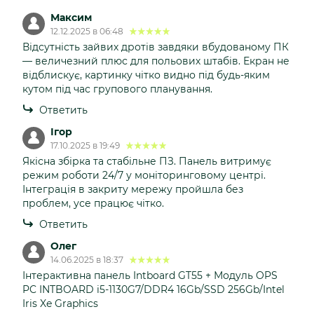
Максим
12.12.2025 в 06:48
Відсутність зайвих дротів завдяки вбудованому ПК
— величезний плюс для польових штабів. Екран не
відблискує, картинку чітко видно під будь-яким
кутом під час групового планування.
Ответить
Ігор
17.10.2025 в 19:49
Якісна збірка та стабільне ПЗ. Панель витримує
режим роботи 24/7 у моніторинговому центрі.
Інтеграція в закриту мережу пройшла без
проблем, усе працює чітко.
Ответить
Олег
14.06.2025 в 18:37
Інтерактивна панель Intboard GT55 + Модуль OPS
PC INTBOARD i5-1130G7/DDR4 16Gb/SSD 256Gb/Intel
Iris Xe Graphics