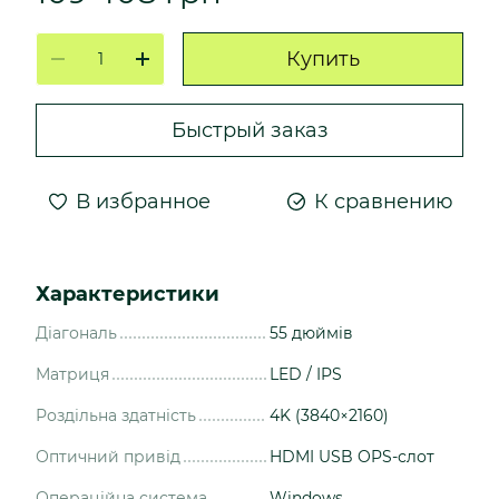
Купить
Быстрый заказ
В избранное
К сравнению
Характеристики
Діагональ
55 дюймів
Матриця
LED / IPS
Роздільна здатність
4K (3840×2160)
Оптичний привід
HDMI USB OPS-слот
Операційна система
Windows