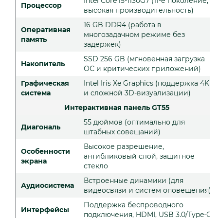
Intel Core i5-1130G7 (11-е поколение,
Процессор
высокая производительность)
16 GB DDR4 (работа в
Оперативная
многозадачном режиме без
память
задержек)
SSD 256 GB (мгновенная загрузка
Накопитель
ОС и критических приложений)
Графическая
Intel Iris Xe Graphics (поддержка 4K
система
и сложной 3D-визуализации)
Интерактивная панель GT55
55 дюймов (оптимально для
Диагональ
штабных совещаний)
Высокое разрешение,
Особенности
антибликовый слой, защитное
экрана
стекло
Встроенные динамики (для
Аудиосистема
видеосвязи и систем оповещения)
Поддержка беспроводного
Интерфейсы
подключения, HDMI, USB 3.0/Type-C