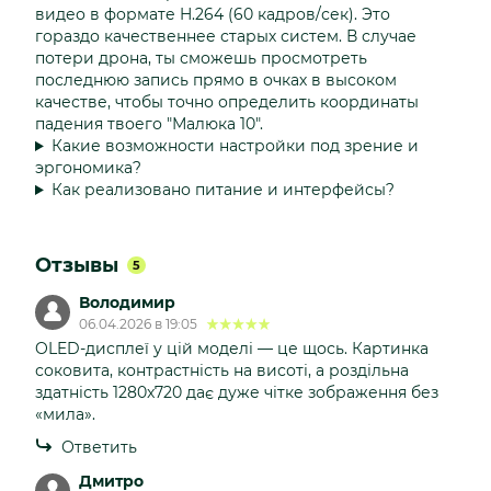
видео в формате H.264 (60 кадров/сек). Это
гораздо качественнее старых систем. В случае
потери дрона, ты сможешь просмотреть
последнюю запись прямо в очках в высоком
качестве, чтобы точно определить координаты
падения твоего "Малюка 10".
Какие возможности настройки под зрение и
эргономика?
Как реализовано питание и интерфейсы?
Отзывы
5
Володимир
06.04.2026 в 19:05
OLED-дисплеї у цій моделі — це щось. Картинка
соковита, контрастність на висоті, а роздільна
здатність 1280x720 дає дуже чітке зображення без
«мила».
Ответить
Дмитро