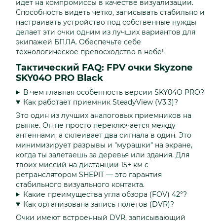
идет на компромиссы в качестве визуализации.
Способность видеть четко, записывать стабильно и
настраивать устройство под собственные нужды
делает эти очки одним из лучших вариантов для
экипажей БПЛА. Обеспечьте себе
технологическое превосходство в небе!
Тактический FAQ: FPV очки Skyzone
SKY04O PRO Black
В чем главная особенность версии SKY04O PRO?
Как работает приемник SteadyView (V3.3)?
Это один из лучших аналоговых приемников на
рынке. Он не просто переключается между
антеннами, а склеивает два сигнала в один. Это
минимизирует разрывы и "мурашки" на экране,
когда ты залетаешь за деревья или здания. Для
твоих миссий на дистанции 15+ км с
ретранслятором SHEPIT — это гарантия
стабильного визуального контакта.
Какие преимущества угла обзора (FOV) 42°?
Как организована запись полетов (DVR)?
Очки имеют встроенный DVR, записывающий