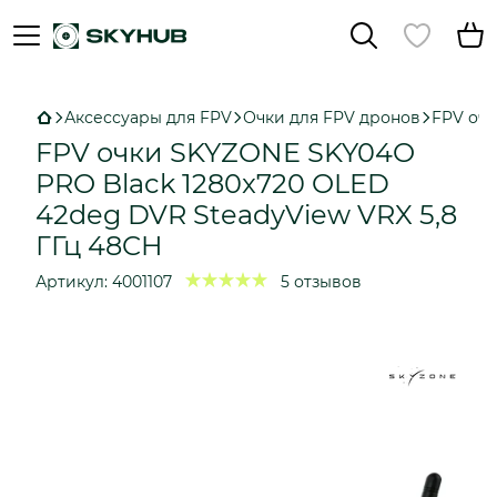
Аксессуары для FPV
Очки для FPV дронов
FPV очк
FPV очки SKYZONE SKY04O
PRO Black 1280x720 OLED
42deg DVR SteadyView VRX 5,8
ГГц 48CH
Артикул:
4001107
5 отзывов