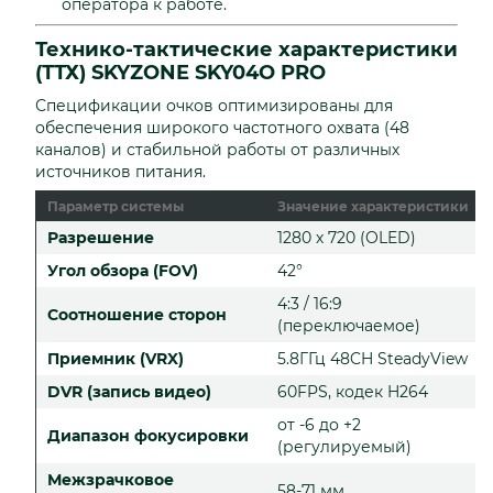
оператора к работе.
Технико-тактические характеристики
(ТТХ) SKYZONE SKY04O PRO
Спецификации очков оптимизированы для
обеспечения широкого частотного охвата (48
каналов) и стабильной работы от различных
источников питания.
Параметр системы
Значение характеристики
Разрешение
1280 х 720 (OLED)
Угол обзора (FOV)
42°
4:3 / 16:9
Соотношение сторон
(переключаемое)
Приемник (VRX)
5.8ГГц 48CH SteadyView
DVR (запись видео)
60FPS, кодек H264
от -6 до +2
Диапазон фокусировки
(регулируемый)
Межзрачковое
58-71 мм