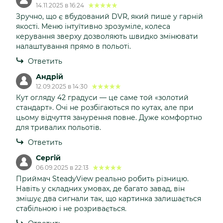
14.11.2025 в 16:24
Зручно, що є вбудований DVR, який пише у гарній
якості. Меню інтуїтивно зрозуміле, колеса
керування зверху дозволяють швидко змінювати
налаштування прямо в польоті.
Ответить
Андрій
12.09.2025 в 14:30
Кут огляду 42 градуси — це саме той «золотий
стандарт». Очі не розбігаються по кутах, але при
цьому відчуття занурення повне. Дуже комфортно
для тривалих польотів.
Ответить
Сергій
06.09.2025 в 22:13
Приймач SteadyView реально робить різницю.
Навіть у складних умовах, де багато завад, він
змішує два сигнали так, що картинка залишається
стабільною і не розривається.