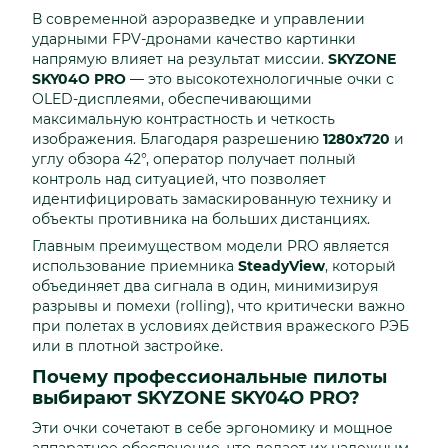
В современной аэроразведке и управлении
ударными FPV-дронами качество картинки
напрямую влияет на результат миссии.
SKYZONE
SKY04O PRO
— это высокотехнологичные очки с
OLED-дисплеями, обеспечивающими
максимальную контрастность и четкость
изображения. Благодаря разрешению
1280x720
и
углу обзора 42°, оператор получает полный
контроль над ситуацией, что позволяет
идентифицировать замаскированную технику и
объекты противника на больших дистанциях.
Главным преимуществом модели PRO является
использование приемника
SteadyView
, который
объединяет два сигнала в один, минимизируя
разрывы и помехи (rolling), что критически важно
при полетах в условиях действия вражеского РЭБ
или в плотной застройке.
Почему профессиональные пилоты
выбирают SKYZONE SKY04O PRO?
Эти очки сочетают в себе эргономику и мощное
аппаратное обеспечение, что делает их надежным