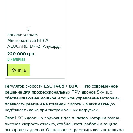
5
Артикул: 3001405
Многоразовый БПЛА
ALUCARD DK-2 (Алукард
DK-2) с пультом G-12
220 000 грн
В наличии
Купить
Регулятор скорости
ESC F405 + 80A
— это современное
решение для профессиональных FPV-дронов Skyhub,
обеспечивающее мощное и точное управление моторами,
плавность реакции на команды пилота и максимальную
надёжность даже при экстремальных нагрузках.
Этот ESC идеально подходит для пилотов, которым важна
высокая скорость отклика, стабильность работы и защита
электроники дронов. Он позволяет раскрыть весь потенциал