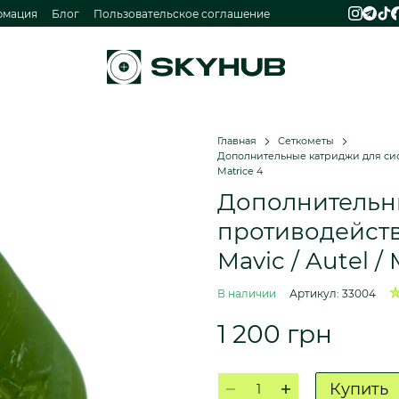
рмация
Блог
Пользовательское соглашение
Главная
Сеткометы
Дополнительные катриджи для сист
Matrice 4
Дополнительн
противодейств
Mavic / Autel / 
В наличии
Артикул: 33004
1 200 грн
Купить