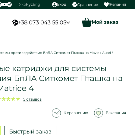
Укр
Рус
Eng
Вход
Желания
Сравнение
+38 073 043 55 05
Мой заказ
емы противодействия БпЛА Ситкомет Пташка на Mavic / Autel /
ые катриджи для системы
ия БпЛА Ситкомет Пташка на
Matrice 4
5 отзывов
К сравнению
В желания
Быстрый заказ