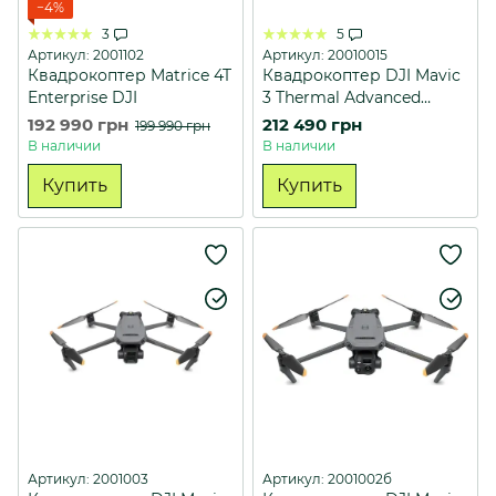
−4%
3
5
Артикул: 2001102
Артикул: 20010015
Квадрокоптер Matrice 4T
Квадрокоптер DJI Mavic
Enterprise DJI
3 Thermal Advanced
Universal Edition
192 990 грн
212 490 грн
199 990 грн
В наличии
В наличии
Купить
Купить
Артикул: 2001003
Артикул: 2001002б