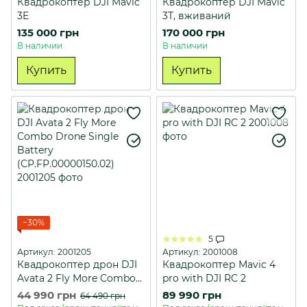
Квадрокоптер DJI Mavic
Квадрокоптер DJI Mavic
3E
3T, вживаний
135 000 грн
170 000 грн
В наличии
В наличии
Купить
Купить
−30%
5
Артикул: 2001205
Артикул: 2001008
Квадрокоптер дрон DJI
Квадрокоптер Mavic 4
Avata 2 Fly More Combo
pro with DJI RC 2
Drone Single Battery
44 990 грн
89 990 грн
64 490 грн
(CP.FP.00000150.02)