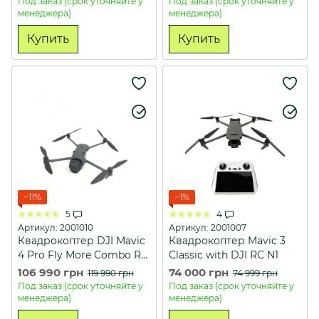
Под заказ (срок уточняйте у
Под заказ (срок уточняйте у
менеджера)
менеджера)
Купить
Купить
−11%
−1%
5
4
Артикул: 2001010
Артикул: 2001007
Квадрокоптер DJI Mavic
Квадрокоптер Mavic 3
4 Pro Fly More Combo RC
Classic with DJI RC N1
2
106 990 грн
74 000 грн
119 990 грн
74 999 грн
(CP.MA.00000848.01,CP.M
Под заказ (срок уточняйте у
Под заказ (срок уточняйте у
A.00000859.01)
менеджера)
менеджера)