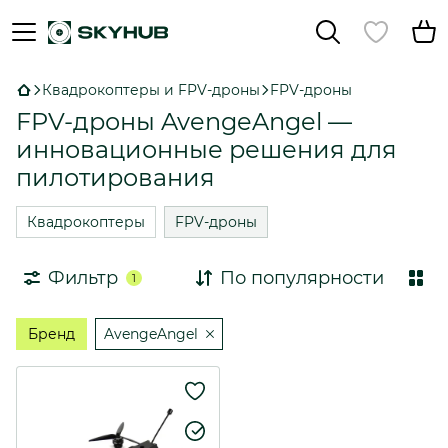
Квадрокоптеры и FPV-дроны
FPV-дроны
FPV-дроны AvengeAngel —
инновационные решения для
пилотирования
Квадрокоптеры
FPV-дроны
Фильтр
По популярности
1
Бренд
AvengeAngel