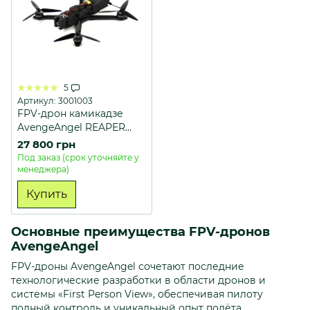
5
Артикул: 3001003
FPV-дрон камикадзе
AvengeAngel REAPER
SUPERMAN 7" 5.8G
27 800 грн
Под заказ (срок уточняйте у
менеджера)
Купить
Основные преимущества FPV-дронов
AvengeAngel
FPV-дроны AvengeAngel сочетают последние
технологические разработки в области дронов и
системы «First Person View», обеспечивая пилоту
полный контроль и уникальный опыт полёта.