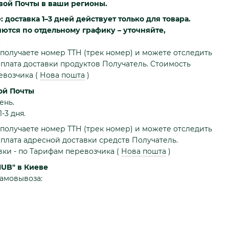
вой Почты в ваши регионы.
доставка 1–3 дней действует только для товара.
яются по отдельному графику – уточняйте,
.
получаете номер ТТН (трек номер) и можете отследить
плата доставки продуктов Получатель. Стоимость
ревозчика
(
Нова пошта
)
ой Почты
ень.
-3 дня.
получаете номер ТТН (трек номер) и можете отследить
плата адресной доставки средств Получатель.
вки - по Тарифам перевозчика
(
Нова пошта
)
HUB" в Киеве
самовывоза: