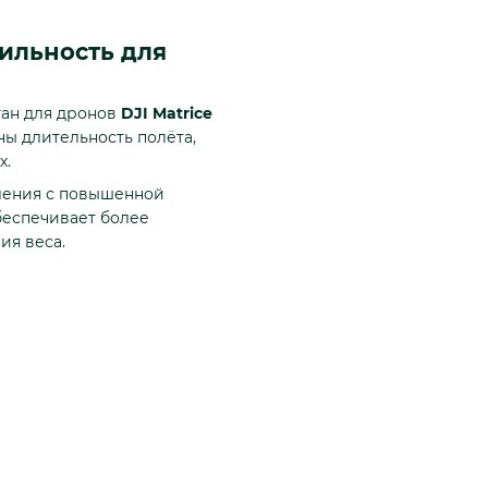
ильность для
ан для дронов
DJI Matrice
ны длительность полёта,
х.
оления с повышенной
обеспечивает более
ия веса.