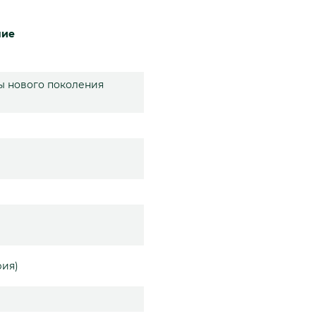
ние
 нового поколения
рия)