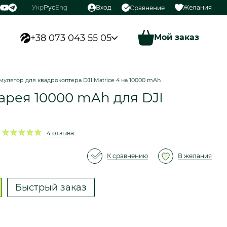
Укр
Рус
Eng
Вход
Желания
Сравнение
+38 073 043 55 05
Мой заказ
мулятор для квадрокоптера DJI Matrice 4 на 10000 mAh
арея 10000 mAh для DJI
4 отзыва
К сравнению
В желания
Быстрый заказ