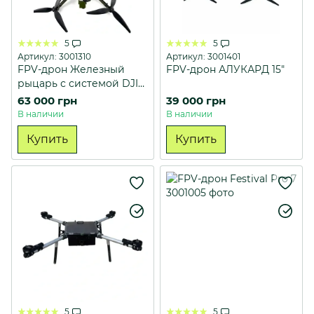
5
5
Артикул: 3001310
Артикул: 3001401
FPV-дрон Железный
FPV-дрон АЛУКАРД 15"
рыцарь с системой DJI
O4 PRO (Хрущ 13")
63 000 грн
39 000 грн
Усиленный
В наличии
В наличии
Купить
Купить
5
5