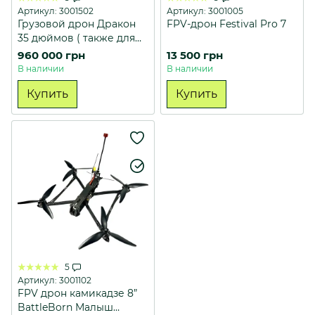
Артикул: 3001502
Артикул: 3001005
Грузовой дрон Дракон
FPV-дрон Festival Pro 7
35 дюймов ( также для
огнеметов )
960 000 грн
13 500 грн
В наличии
В наличии
Купить
Купить
5
Артикул: 3001102
FPV дрон камикадзе 8”
BattleBorn Малыш